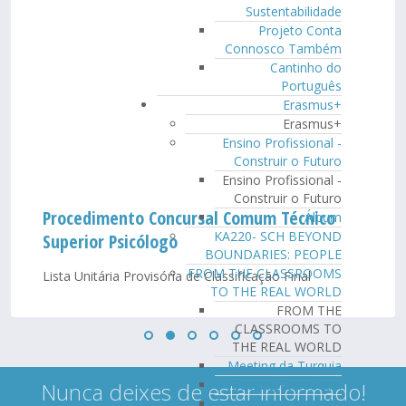
Sustentabilidade
Projeto Conta
Connosco Também
Cantinho do
Português
Erasmus+
Erasmus+
Ensino Profissional -
Construir o Futuro
Ensino Profissional -
Construir o Futuro
Procedimento Concursal Comum Técnico
Álbum
KA220- SCH BEYOND
Superior Psicólogo
BOUNDARIES: PEOPLE
FROM THE CLASSROOMS
Lista Unitária Provisória de Classificação Final
TO THE REAL WORLD
FROM THE
CLASSROOMS TO
THE REAL WORLD
Meeting da Turquia
Meeting Eslováquia
Nunca deixes de estar informado!
Meeting Itália