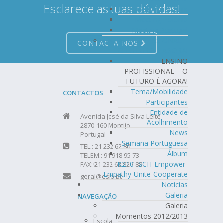
Esclarece as tuas dúvidas!
Meeting Estónia
Meeting Polónia
Meeting Portugal
ENSINO PROFISSIONAL –
CONTACTA-NOS
O FUTURO É AGORA!
ENSINO
PROFISSIONAL – O
FUTURO É AGORA!
Tema/Mobilidade
CONTACTOS
Participantes
Entidade de
Avenida José da Silva Leite
Acolhimento
2870-160 Montijo
News
Portugal
Semana Portuguesa
TEL.: 21 232 62 80
Álbum
TELEM.: 91 918 95 73
K210- SCH-Empower-
FAX: 21 232 62 82 / 88
Empathy-Unite-Cooperate
geral@esjp.pt
Notícias
Galeria
NAVEGAÇÃO
Galeria
Momentos 2012/2013
Escola