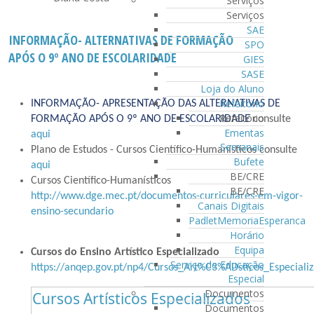
Serviços
Serviços
SAE
INFORMAÇÃO- ALTERNATIVAS DE FORMAÇÃO
SPO
APÓS O 9º ANO DE ESCOLARIDADE
GIES
SASE
Loja do Aluno
Refeitório
INFORMAÇÃO- APRESENTAÇÃO DAS ALTERNATIVAS DE
Refeitório
FORMAÇÃO APÓS O 9º ANO DE ESCOLARIDADE
consulte
Ementas
aqui
Semanais
Plano de Estudos - Cursos Científico-Humanísticos consulte
Bufete
aqui
BE/CRE
Cursos Científico-Humanísticos
BE/CRE
http://www.dge.mec.pt/documentos-curriculares-em-vigor-
Canais Digitais
ensino-secundario
PadletMemoriaEsperanca
Horário
Equipa
Cursos do Ensino Artístico Especializado
Serviço de Educação
https://anqep.gov.pt/np4/Cursos_Art%C3%ADsticos_Especiali
Especial
Documentos
Cursos Artísticos Especializados
Documentos