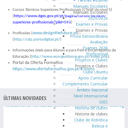
Tarefas Intuitivo
Manuais Escolares
Cursos Técnicos Superiores Profissionais (CTeSP de nível 5)
Manuais Escolares
(
https://www.dges.gov.pt/pt/pagina/cursos-tecnicos-
2025/2026
superiores-profissionais?plid=593
)
Exames e Provas
Exames e Provas
www.designthefuture.pt
Profissões (
) ;
Prova Extraordinária
(
http://cdp.portodigital.pt/
)
Avaliação
Exames 2026
Informações úteis para Alunos e para Pais e Encarregados de
Profissional
Educação (
http://www.euroguidance.gov.pt/index.php
)
Projetos e Clubes
Portal da Oferta Formativa
Projetos e Clubes
https://www.ofertaformativa.gov.pt/#/home
Clube Ubuntu
Apoio Curricular
Complemento Curricular
Âmbito Nacional
Nível Internacional
ÚLTIMAS NOVIDADES
GIES
Historia de clubes
Historia de clubes
Clube de Robótica
Beleza e