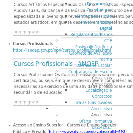
Documentos
Cursos Artísticos Especializados Os Cursos Artísticos Especi
Orientadores
Audiovisuais, da Dança e da Música - são um percurso de
Critérios Avaliação
especializada a jovens que revelem aptidões ou talento pa
estudos artísticos, em que se desenvolvem competências sociai
Plano Transição
Digital
anqep.gov.pt
Regulamentos/Planos
CTE
Cursos Profissionais
Ensino @ Distância
https://anqep.gov.pt/np4/cursos_profissionais.html
Gabinete de Avaliação
Interna
Cursos Profissionais - ANQEP
Calendário Escolar
Contratação de Escola
Cursos Profissionais Os Cursos Profissionais são um percu
Contactos
certificação, ou seja, em que se desenvolvem competências so
Contactos
necessárias ao exercício de uma atividade profissional e s
Localização e
secundário de educação.
Contactos
anqep.gov.pt
Tira as tuas dúvidas
Ano Letivo
Ano Letivo
Oferta Formativa
Acesso ao Ensino Superior - Cursos de Ensino Superior
2026/2027
Público e Privado (
)
https://www.dges.gov.pt/guias/?plid=593