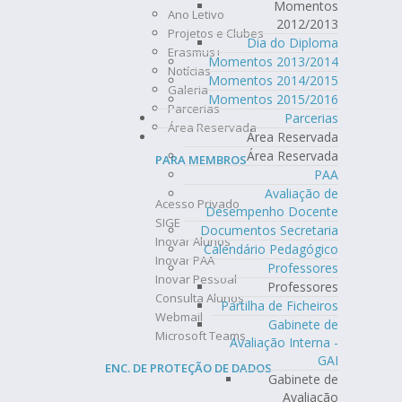
Momentos
Ano Letivo
2012/2013
Projetos e Clubes
Dia do Diploma
Erasmus+
Momentos 2013/2014
Notícias
Momentos 2014/2015
Galeria
Momentos 2015/2016
Parcerias
Parcerias
Área Reservada
Área Reservada
Área Reservada
PARA MEMBROS
PAA
Avaliação de
Acesso Privado
Desempenho Docente
SIGE
Documentos Secretaria
Inovar Alunos
Calendário Pedagógico
Inovar PAA
Professores
Inovar Pessoal
Professores
Consulta Alunos
Partilha de Ficheiros
Webmail
Gabinete de
Microsoft Teams
Avaliação Interna -
GAI
ENC. DE PROTEÇÃO DE DADOS
Gabinete de
Avaliação