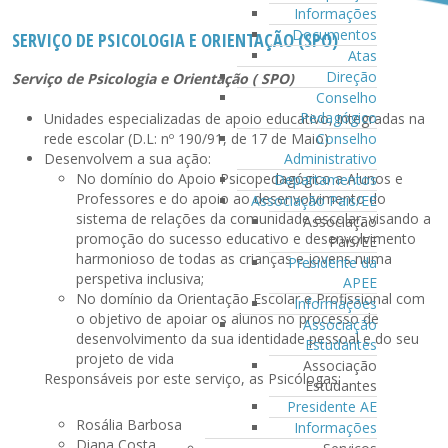
Informações
Documentos
SERVIÇO DE PSICOLOGIA E ORIENTAÇÃO (SPO)
Atas
Direção
Serviço de Psicologia e Orientação ( SPO)
Conselho
Pedagógico
Unidades especializadas de apoio educativo, integradas na
rede escolar (D.L: nº 190/91, de 17 de Maio)
Conselho
Desenvolvem a sua ação:
Administrativo
No domínio do Apoio Psicopedagógico a Alunos e
Departamentos
Professores e do apoio ao desenvolvimento do
Associação Pais/EE
sistema de relações da comunidade escolar, visando a
Associação
promoção do sucesso educativo e desenvolvimento
Pais/EE
harmonioso de todas as crianças e jovens numa
Presidente da
perspetiva inclusiva;
APEE
No domínio da Orientação Escolar e Profissional com
Informações
o objetivo de apoiar os alunos no processo de
Associação
desenvolvimento da sua identidade pessoal e do seu
Estudantes
projeto de vida
Associação
Responsáveis por este serviço, as Psicólogas:
Estudantes
Presidente AE
Rosália Barbosa
Informações
Diana Costa