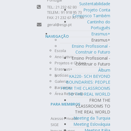
Sustentabilidade
TEL.: 21 232 62 80
Projeto Conta
TELEM.: 91 918 95 73
Connosco Também
FAX: 21 232 62 82 / 88
Cantinho do
geral@esjp.pt
Português
Erasmus+
NAVEGAÇÃO
Erasmus+
Ensino Profissional -
Escola
Construir o Futuro
Ano Letivo
Ensino Profissional -
Projetos e Clubes
Construir o Futuro
Erasmus+
Álbum
Notícias
KA220- SCH BEYOND
Galeria
BOUNDARIES: PEOPLE
Parcerias
FROM THE CLASSROOMS
Área Reservada
TO THE REAL WORLD
FROM THE
PARA MEMBROS
CLASSROOMS TO
THE REAL WORLD
Meeting da Turquia
Acesso Privado
Meeting Eslováquia
SIGE
Meeting Itália
Inovar Alunos