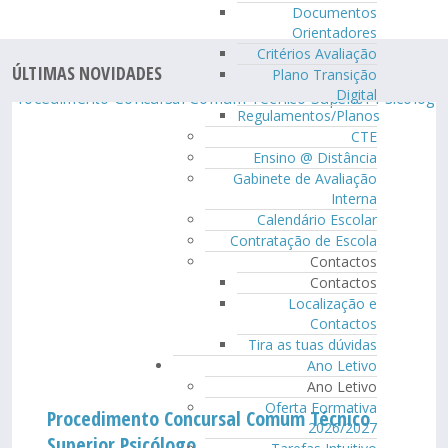
Documentos
Orientadores
Critérios Avaliação
ÚLTIMAS NOVIDADES
Plano Transição
Digital
Regulamentos/Planos
CTE
Ensino @ Distância
Gabinete de Avaliação
Interna
Calendário Escolar
Contratação de Escola
Contactos
Contactos
Localização e
Contactos
Tira as tuas dúvidas
Ano Letivo
Ano Letivo
Oferta Formativa
Procedimento Concursal Comum Técnico
2026/2027
Superior Psicólogo