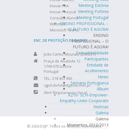
Meeting Estónia
Inovar PAA
Meeting Polónia
Inovar Pessoal
Meeting Portugal
Consulta Alunos
ENSINO PROFISSIONAL –
Webmail
O FUTURO É AGORA!
Microsoft Teams
ENSINO
ENC. DE PROTEÇÃO DE DADOS
PROFISSIONAL – O
FUTURO É AGORA!
Tema/Mobilidade
João Carlos Mourato (DSRLVT)
Participantes
Praça de Alvalade 12
Entidade de
1749-070 Lisboa
Acolhimento
Portugal
News
TEL.: 218 433 900
Semana Portuguesa
rgpd.dsrlvt@dgeste.mec.pt
Álbum
Abrir Regulamento Geral
K210- SCH-Empower-
Empathy-Unite-Cooperate
Notícias
Galeria
Galeria
Momentos 2012/2013
© 2026 ESJP. Todos os direitos reservados.