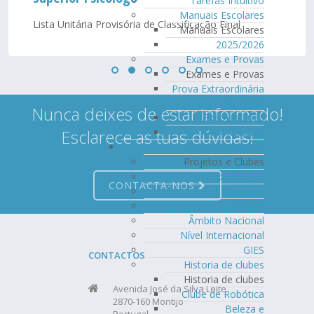
Tarefas Intuitivo
Manuais Escolares
Lista Unitária Provisória de Classificação Final
Manuais Escolares
2025/2026
Exames e Provas
Exames e Provas
Prova Extraordinária
Avaliação
Nunca deixes de estar informado!
Exames 2026
Esclarece as tuas dúvidas!
Profissional
Projetos e Clubes
Projetos e Clubes
Clube Ubuntu
CONTACTA-NOS
Apoio Curricular
Complemento Curricular
Âmbito Nacional
Nível Internacional
GIES
CONTACTOS
Historia de clubes
Historia de clubes
Avenida José da Silva Leite
Clube de Robótica
2870-160 Montijo
Beleza e
Portugal