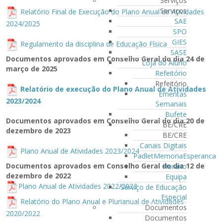
Serviços
Serviços
Relatório Final de Execução do Plano Anual de Atividades
SAE
2024/2025
SPO
GIES
Regulamento da disciplina de Educação Física
SASE
Documentos aprovados em Conselho Geral do dia 24 de
Loja do Aluno
março de 2025
Refeitório
Refeitório
Relatório de execução do Plano Anual de Atividades
Ementas
2023/2024
Semanais
Bufete
Documentos aprovados em Conselho Geral do dia 20 de
BE/CRE
dezembro de 2023
BE/CRE
Canais Digitais
Plano Anual de Atividades 2023/2024
PadletMemoriaEsperanca
Documentos aprovados em Conselho Geral do dia 12 de
Horário
dezembro de 2022
Equipa
Plano Anual de Atividades 2022/202
3
Serviço de Educação
Especial
Relatório do Plano Anual e Plurianual de Atividades
Documentos
2020/202
2
Documentos