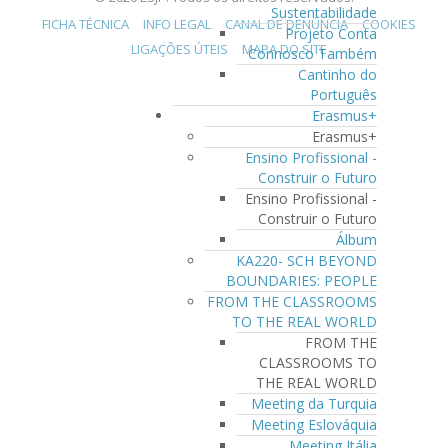
Sustentabilidade
FICHA TÉCNICA
INFO LEGAL
CANAL DE DENÚNCIA
COOKIES
Projeto Conta
LIGAÇÕES ÚTEIS
MAPA DO SITE
Connosco Também
Cantinho do
Português
Erasmus+
Erasmus+
Ensino Profissional -
Construir o Futuro
Ensino Profissional -
Construir o Futuro
Álbum
KA220- SCH BEYOND
BOUNDARIES: PEOPLE
FROM THE CLASSROOMS
TO THE REAL WORLD
FROM THE
CLASSROOMS TO
THE REAL WORLD
Meeting da Turquia
Meeting Eslováquia
Meeting Itália