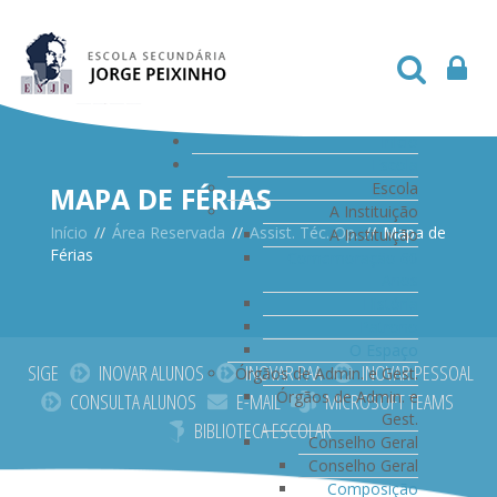
Início
Escola
Escola
MAPA DE FÉRIAS
A Instituição
Início
//
Área Reservada
//
Assist. Téc. Op.
//
Mapa de
A Instituição
Férias
Comemoração 60
Anos
História
Patrono
O Espaço
SIGE
INOVAR ALUNOS
INOVAR PAA
INOVAR PESSOAL
Órgãos de Admin. e Gest.
Órgãos de Admin. e
CONSULTA ALUNOS
E-MAIL
MICROSOFT TEAMS
Gest.
BIBLIOTECA ESCOLAR
Conselho Geral
Conselho Geral
Composição