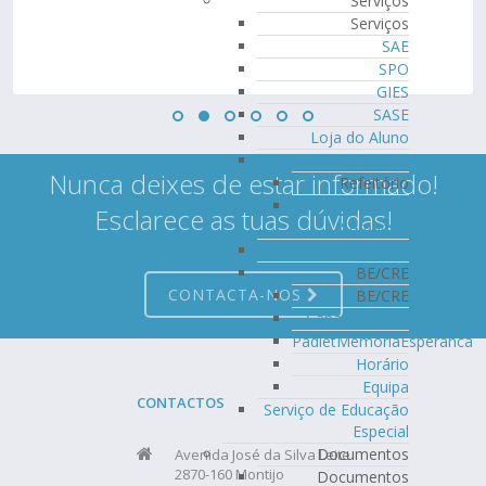
Serviços
Serviços
SAE
SPO
GIES
SASE
Loja do Aluno
Refeitório
Nunca deixes de estar informado!
Refeitório
Ementas
Esclarece as tuas dúvidas!
Semanais
Bufete
BE/CRE
CONTACTA-NOS
BE/CRE
Canais Digitais
PadletMemoriaEsperanca
Horário
Equipa
CONTACTOS
Serviço de Educação
Especial
Documentos
Avenida José da Silva Leite
2870-160 Montijo
Documentos