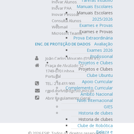
Tarefas Intuitivo
Inovar Alunos
Manuais Escolares
Inovar PAA
Manuais Escolares
Inovar Pessoal
2025/2026
Consulta Alunos
Exames e Provas
Webmail
Exames e Provas
Microsoft Teams
Prova Extraordinária
Avaliação
ENC. DE PROTEÇÃO DE DADOS
Exames 2026
Profissional
João Carlos Mourato (DSRLVT)
Projetos e Clubes
Praça de Alvalade 12
Projetos e Clubes
1749-070 Lisboa
Clube Ubuntu
Portugal
Apoio Curricular
TEL.: 218 433 900
Complemento Curricular
rgpd.dsrlvt@dgeste.mec.pt
Âmbito Nacional
Abrir Regulamento Geral
Nível Internacional
GIES
Historia de clubes
Historia de clubes
Clube de Robótica
Beleza e
© 2026 ESJP. Todos os direitos reservados.