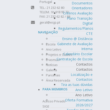
Portugal
Documentos
TEL.: 21 232 62 80
Orientadores
TELEM.: 91 918 95 73
Critérios Avaliação
FAX: 21 232 62 82 / 88
Plano Transição
geral@esjp.pt
Digital
Regulamentos/Planos
NAVEGAÇÃO
CTE
Ensino @ Distância
Gabinete de Avaliação
Escola
Interna
Ano Letivo
Calendário Escolar
Projetos e Clubes
Contratação de Escola
Erasmus+
Contactos
Notícias
Contactos
Galeria
Localização e
Parcerias
Contactos
Área Reservada
Tira as tuas dúvidas
PARA MEMBROS
Ano Letivo
Ano Letivo
Oferta Formativa
Acesso Privado
2026/2027
SIGE