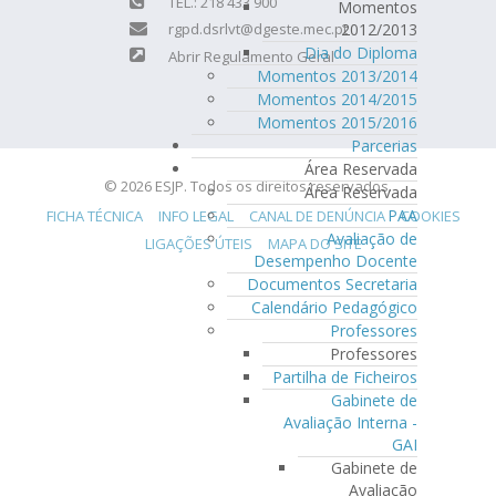
TEL.: 218 433 900
Momentos
rgpd.dsrlvt@dgeste.mec.pt
2012/2013
Dia do Diploma
Abrir Regulamento Geral
Momentos 2013/2014
Momentos 2014/2015
Momentos 2015/2016
Parcerias
Área Reservada
© 2026 ESJP. Todos os direitos reservados.
Área Reservada
PAA
FICHA TÉCNICA
INFO LEGAL
CANAL DE DENÚNCIA
COOKIES
Avaliação de
LIGAÇÕES ÚTEIS
MAPA DO SITE
Desempenho Docente
Documentos Secretaria
Calendário Pedagógico
Professores
Professores
Partilha de Ficheiros
Gabinete de
Avaliação Interna -
GAI
Gabinete de
Avaliação