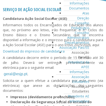
Informações
Documentos
SERVIÇO DE AÇÃO SOCIAL ESCOLAR
Atas
Direção
Candidatura Ação Social Escolar (ASE)
Conselho
Informamos todos os Encarregados de Educação dos alunos
Pedagógico
que, no próximo ano letivo, irão frequentar o 3.º Ciclos do
Conselho
Ensino Básico e o Ensino Secundário que se encontra
Administrativo
disponível a informação e o impresso para a candidatura para
Departamentos
a Ação Social Escolar (ASE) para o ano letivo 2025/2026, aqui:
Associação Pais/EE
Download do impresso de candidatura
Associação
Pais/EE
A candidatura decorre entre o período de 15 de maio até 30
Presidente da
de julho. Deverá ser entregue preferencialmente via
APEE
eletrónica
para o seguinte email:
Informações
geral@esjp.pt
.
Associação
Solicita-se a quem efetue a candidatura por este meio (via
Estudantes
eletrónica) que anexe as digitalizações dos seguintes
Associação
documentos:
Estudantes
Presidente AE
Impresso (devidamente preenchido);
Informações
Declaração da Segurança Social do escalão do