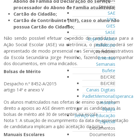
Serviços
Abono de Família ou Declaração do serviço
Serviços
processador do Abono de Família atualizada;
SAE
Cartão do Cidadão;
SPO
Cartão de Contribuinte (NIF), caso o aluno não
GIES
possua Cartão do Cidadão;
SASE
Não sendo possível efetuar o pedido de candidatura para a
Loja do Aluno
Ação Social Escolar (ASE) via eletrónica, o pedido poderá ser
Refeitório
apresentado de modo presencial nos Serviços Administrativos
Refeitório
da Escola Secundária Jorge Peixinho,
fazendo-se acompanhar
Ementas
dos documentos, em cima indicados.
Semanais
Bufete
Bolsas de Mérito
BE/CRE
BE/CRE
Despacho n.º 8452-A/2015
artigo 14º e anexo V
Canais Digitais
PadletMemoriaEsperanca
Os alunos matriculados nas ofertas de ensino que tenham
Horário
direito a apoios ao ASE devem entregar as candidaturas às
Equipa
bolsas de mérito até 30 de setembro na escola
Serviço de Educação
Nota 1: A situação de incumprimento da data de apresentação
Especial
de candidatura implicam a não aceitação da bolsa.
Documentos
Manuais Escolares
Documentos