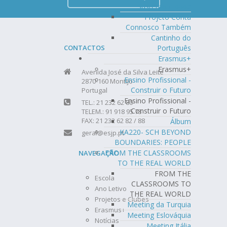
Sustentabilidade
Projeto Conta
Connosco Também
Cantinho do
CONTACTOS
Português
Erasmus+
Erasmus+
Avenida José da Silva Leite
Ensino Profissional -
2870-160 Montijo
Construir o Futuro
Portugal
Ensino Profissional -
TEL.: 21 232 62 80
Construir o Futuro
TELEM.: 91 918 95 73
FAX: 21 232 62 82 / 88
Álbum
KA220- SCH BEYOND
geral@esjp.pt
BOUNDARIES: PEOPLE
FROM THE CLASSROOMS
NAVEGAÇÃO
TO THE REAL WORLD
FROM THE
Escola
CLASSROOMS TO
Ano Letivo
THE REAL WORLD
Projetos e Clubes
Meeting da Turquia
Erasmus+
Meeting Eslováquia
Notícias
Meeting Itália