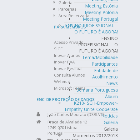
Galeria
Meeting Estónia
Parcerias
Meeting Polónia
Área Reservada
Meeting Portugal
ENSINO PROFISSIONAL –
PARA MEMBROS
O FUTURO É AGORA!
ENSINO
Acesso Privado
PROFISSIONAL – O
SIGE
FUTURO É AGORA!
Inovar Alunos
Tema/Mobilidade
Inovar PAA
Participantes
Inovar Pessoal
Entidade de
Consulta Alunos
Acolhimento
Webmail
News
Microsoft Teams
Semana Portuguesa
Álbum
ENC. DE PROTEÇÃO DE DADOS
K210- SCH-Empower-
Empathy-Unite-Cooperate
João Carlos Mourato (DSRLVT)
Notícias
Praça de Alvalade 12
Galeria
1749-070 Lisboa
Galeria
Portugal
Momentos 2012/2013