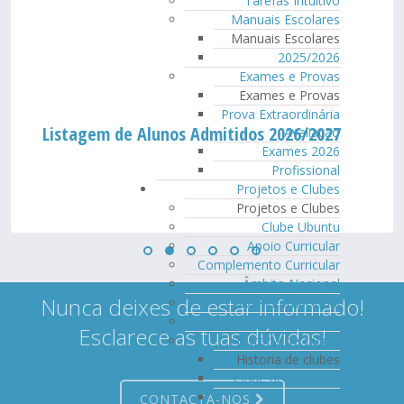
Tarefas Intuitivo
Manuais Escolares
Manuais Escolares
2025/2026
Exames e Provas
Exames e Provas
Prova Extraordinária
Listagem de Alunos Admitidos 2026/2027
Avaliação
Exames 2026
Profissional
Projetos e Clubes
Projetos e Clubes
Clube Ubuntu
Apoio Curricular
Complemento Curricular
Âmbito Nacional
Nunca deixes de estar informado!
Nível Internacional
GIES
Esclarece as tuas dúvidas!
Historia de clubes
Historia de clubes
Clube de Robótica
Beleza e
CONTACTA-NOS