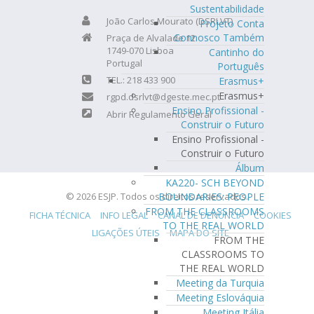
Sustentabilidade
João Carlos Mourato (DSRLVT)
Projeto Conta
Connosco Também
Praça de Alvalade 12
1749-070 Lisboa
Cantinho do
Portugal
Português
TEL.: 218 433 900
Erasmus+
Erasmus+
rgpd.dsrlvt@dgeste.mec.pt
Ensino Profissional -
Abrir Regulamento Geral
Construir o Futuro
Ensino Profissional -
Construir o Futuro
Álbum
KA220- SCH BEYOND
© 2026 ESJP. Todos os direitos reservados.
BOUNDARIES: PEOPLE
FROM THE CLASSROOMS
FICHA TÉCNICA
INFO LEGAL
CANAL DE DENÚNCIA
COOKIES
TO THE REAL WORLD
LIGAÇÕES ÚTEIS
MAPA DO SITE
FROM THE
CLASSROOMS TO
THE REAL WORLD
Meeting da Turquia
Meeting Eslováquia
Meeting Itália