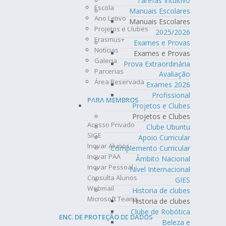
Tarefas Intuitivo
Escola
Manuais Escolares
Ano Letivo
Manuais Escolares
Projetos e Clubes
2025/2026
Erasmus+
Exames e Provas
Notícias
Exames e Provas
Galeria
Prova Extraordinária
Parcerias
Avaliação
Área Reservada
Exames 2026
Profissional
PARA MEMBROS
Projetos e Clubes
Projetos e Clubes
Acesso Privado
Clube Ubuntu
SIGE
Apoio Curricular
Inovar Alunos
Complemento Curricular
Inovar PAA
Âmbito Nacional
Inovar Pessoal
Nível Internacional
Consulta Alunos
GIES
Webmail
Historia de clubes
Microsoft Teams
Historia de clubes
Clube de Robótica
ENC. DE PROTEÇÃO DE DADOS
Beleza e