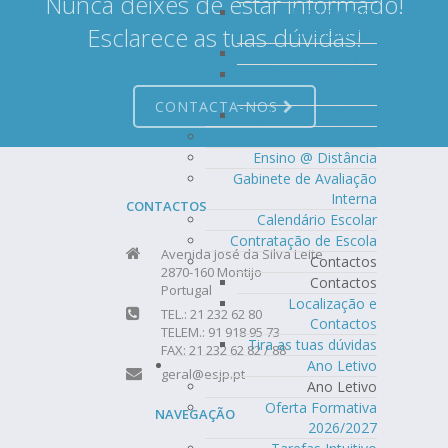
Nunca deixes de estar informado!
Documentos
Esclarece as tuas dúvidas!
Orientadores
Critérios Avaliação
Plano Transição
Digital
CONTACTA-NOS
Regulamentos/Planos
CTE
Ensino @ Distância
Gabinete de Avaliação
Interna
CONTACTOS
Calendário Escolar
Contratação de Escola
Avenida José da Silva Leite
Contactos
2870-160 Montijo
Contactos
Portugal
Localização e
TEL.: 21 232 62 80
Contactos
TELEM.: 91 918 95 73
Tira as tuas dúvidas
FAX: 21 232 62 82 / 88
Ano Letivo
geral@esjp.pt
Ano Letivo
Oferta Formativa
NAVEGAÇÃO
2026/2027