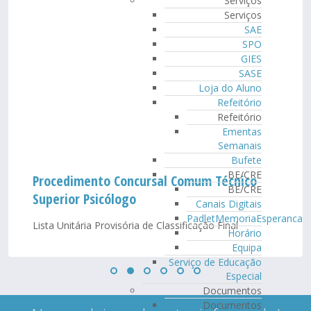
Serviços
Serviços
SAE
SPO
GIES
SASE
Loja do Aluno
Refeitório
Refeitório
Ementas
Semanais
Bufete
BE/CRE
Procedimento Concursal Comum Técnico
BE/CRE
Superior Psicólogo
Canais Digitais
PadletMemoriaEsperanca
Lista Unitária Provisória de Classificação Final
Horário
Equipa
Serviço de Educação
Especial
Documentos
Documentos