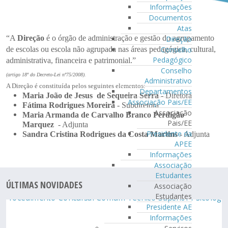
Informações
Documentos
Atas
“A
Direção
é o órgão de administração e gestão do agrupamento
Direção
de escolas ou escola não agrupada nas áreas pedagógica, cultural,
Conselho
Pedagógico
administrativa, financeira e patrimonial.”
Conselho
(artigo 18º do Decreto-Lei nº75/2008).
Administrativo
A Direção é constituída pelos seguintes elementos:
Departamentos
Maria João de Jesus de Sequeira Serra
- Diretora
Associação Pais/EE
Fátima Rodrigues Moreira
- Subdiretora
Associação
Maria Armanda de Carvalho Branco Perdigão
Pais/EE
Marquez
- Adjunta
Presidente da
Sandra Cristina Rodrigues da Costa Martins
- Adjunta
APEE
Informações
Associação
Estudantes
ÚLTIMAS NOVIDADES
Associação
Estudantes
Presidente AE
Informações