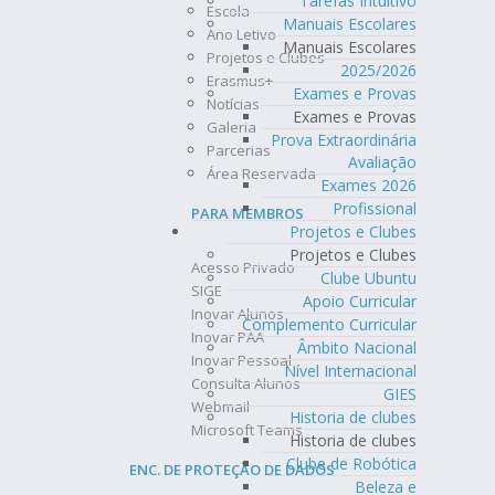
Tarefas Intuitivo
Escola
Manuais Escolares
Ano Letivo
Manuais Escolares
Projetos e Clubes
2025/2026
Erasmus+
Exames e Provas
Notícias
Exames e Provas
Galeria
Prova Extraordinária
Parcerias
Avaliação
Área Reservada
Exames 2026
Profissional
PARA MEMBROS
Projetos e Clubes
Projetos e Clubes
Acesso Privado
Clube Ubuntu
SIGE
Apoio Curricular
Inovar Alunos
Complemento Curricular
Inovar PAA
Âmbito Nacional
Inovar Pessoal
Nível Internacional
Consulta Alunos
GIES
Webmail
Historia de clubes
Microsoft Teams
Historia de clubes
Clube de Robótica
ENC. DE PROTEÇÃO DE DADOS
Beleza e