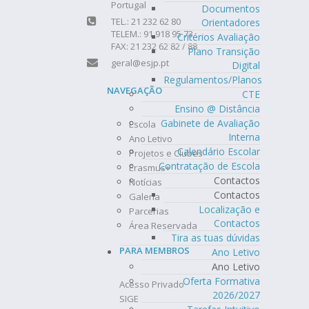
Portugal
Documentos
TEL.: 21 232 62 80
Orientadores
TELEM.: 91 918 95 73
Critérios Avaliação
FAX: 21 232 62 82 / 88
Plano Transição
geral@esjp.pt
Digital
Regulamentos/Planos
NAVEGAÇÃO
CTE
Ensino @ Distância
Gabinete de Avaliação
Escola
Interna
Ano Letivo
Calendário Escolar
Projetos e Clubes
Contratação de Escola
Erasmus+
Contactos
Notícias
Contactos
Galeria
Localização e
Parcerias
Contactos
Área Reservada
Tira as tuas dúvidas
PARA MEMBROS
Ano Letivo
Ano Letivo
Oferta Formativa
Acesso Privado
2026/2027
SIGE