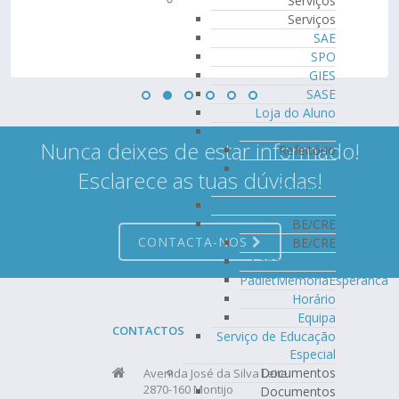
Serviços
Serviços
SAE
SPO
GIES
SASE
Loja do Aluno
Refeitório
Nunca deixes de estar informado!
Refeitório
Ementas
Esclarece as tuas dúvidas!
Semanais
Bufete
BE/CRE
CONTACTA-NOS
BE/CRE
Canais Digitais
PadletMemoriaEsperanca
Horário
Equipa
CONTACTOS
Serviço de Educação
Especial
Documentos
Avenida José da Silva Leite
2870-160 Montijo
Documentos