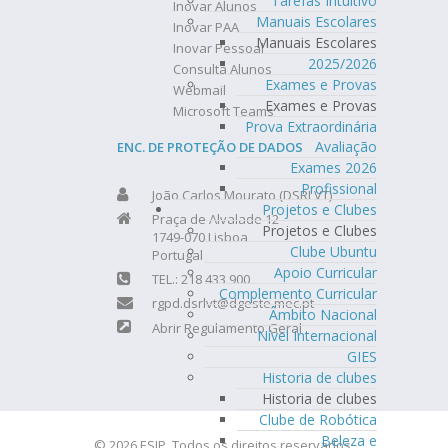
Tarefas Intuitivo
Inovar Alunos
Manuais Escolares
Inovar PAA
Manuais Escolares
Inovar Pessoal
2025/2026
Consulta Alunos
Exames e Provas
Webmail
Exames e Provas
Microsoft Teams
Prova Extraordinária
Avaliação
ENC. DE PROTEÇÃO DE DADOS
Exames 2026
Profissional
João Carlos Mourato (DSRLVT)
Projetos e Clubes
Praça de Alvalade 12
Projetos e Clubes
1749-070 Lisboa
Clube Ubuntu
Portugal
Apoio Curricular
TEL.: 218 433 900
Complemento Curricular
rgpd.dsrlvt@dgeste.mec.pt
Âmbito Nacional
Abrir Regulamento Geral
Nível Internacional
GIES
Historia de clubes
Historia de clubes
Clube de Robótica
Beleza e
© 2026 ESJP. Todos os direitos reservados.