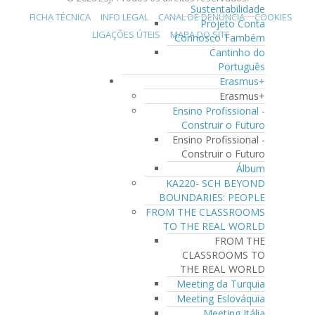
Sustentabilidade
FICHA TÉCNICA
INFO LEGAL
CANAL DE DENÚNCIA
COOKIES
Projeto Conta
LIGAÇÕES ÚTEIS
MAPA DO SITE
Connosco Também
Cantinho do
Português
Erasmus+
Erasmus+
Ensino Profissional -
Construir o Futuro
Ensino Profissional -
Construir o Futuro
Álbum
KA220- SCH BEYOND
BOUNDARIES: PEOPLE
FROM THE CLASSROOMS
TO THE REAL WORLD
FROM THE
CLASSROOMS TO
THE REAL WORLD
Meeting da Turquia
Meeting Eslováquia
Meeting Itália