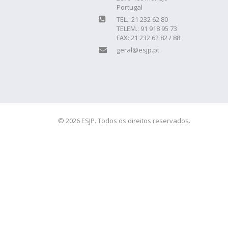
Portugal
TEL.: 21 232 62 80
TELEM.: 91 918 95 73
FAX: 21 232 62 82 / 88
geral@esjp.pt
© 2026 ESJP. Todos os direitos reservados.