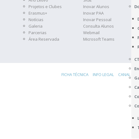
Projetos e Clubes
Inovar Alunos
D
Erasmus+
Inovar PAA
Notícias
Inovar Pessoal
Galeria
Consulta Alunos
Parcerias
Webmail
Área Reservada
Microsoft Teams
C
En
FICHA TÉCNICA
INFO LEGAL
CANAL DE 
Ga
Ca
Co
Co