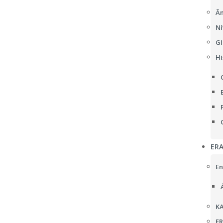
Âm
Ní
GI
Hi
ER
En
KA
F