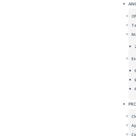
AN
Of
Ta
Ma
Ex
PRO
Cl
Ap
Co