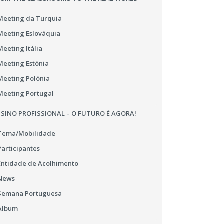
Meeting da Turquia
Meeting Eslováquia
Meeting Itália
Meeting Estónia
Meeting Polónia
Meeting Portugal
SINO PROFISSIONAL – O FUTURO É AGORA!
Tema/Mobilidade
Participantes
Entidade de Acolhimento
News
Semana Portuguesa
Álbum