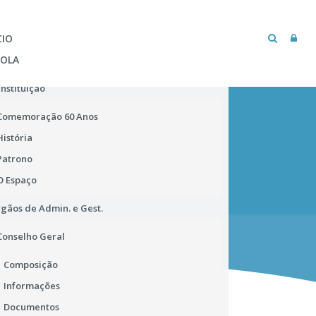
CIO
COLA
Instituição
Comemoração 60 Anos
História
Patrono
O Espaço
gãos de Admin. e Gest.
MICROSOFT TEAMS
BIBLIOTECA ESCOLAR
Conselho Geral
Composição
Informações
Documentos