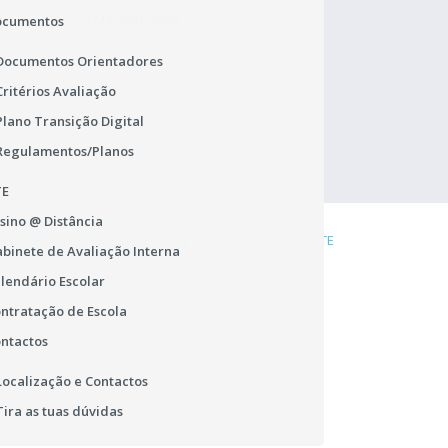
Praça de Alvalade 12
1749-070 Lisboa
ocumentos
Portugal
Documentos Orientadores
TEL.: 218 433 900
rgpd.dsrlvt@dgeste.mec.pt
Critérios Avaliação
Abrir Regulamento Geral
Plano Transição Digital
Regulamentos/Planos
TE
sino @ Distância
DENÚNCIA
COOKIES
LIGAÇÕES ÚTEIS
MAPA DO SITE
binete de Avaliação Interna
lendário Escolar
ntratação de Escola
ntactos
Localização e Contactos
Tira as tuas dúvidas