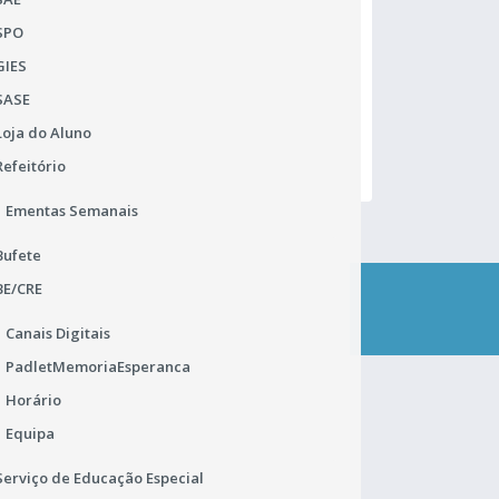
SPO
Comunicado do JNE
Ma
GIES
Alteração de Pautas de exames
Ho
SASE
Ad
Loja do Aluno
Refeitório
Ementas Semanais
Bufete
BE/CRE
CONTACTA-NOS
Canais Digitais
PadletMemoriaEsperanca
Horário
ENC. DE PROTEÇÃO DE DADOS
Equipa
João Carlos Mourato (DSRLVT)
Serviço de Educação Especial