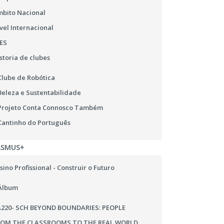
bito Nacional
vel Internacional
ES
storia de clubes
Clube de Robótica
Beleza e Sustentabilidade
Projeto Conta Connosco Também
Cantinho do Português
ASMUS+
sino Profissional - Construir o Futuro
Álbum
220- SCH BEYOND BOUNDARIES: PEOPLE
ROM THE CLASSROOMS TO THE REAL WORLD