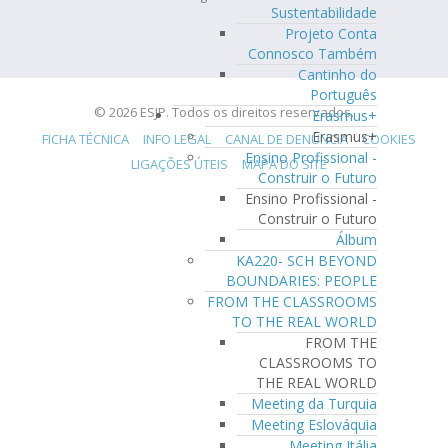
Sustentabilidade
Projeto Conta
Connosco Também
Cantinho do
Português
© 2026 ESJP. Todos os direitos reservados.
Erasmus+
Erasmus+
FICHA TÉCNICA
INFO LEGAL
CANAL DE DENÚNCIA
COOKIES
Ensino Profissional -
LIGAÇÕES ÚTEIS
MAPA DO SITE
Construir o Futuro
Ensino Profissional -
Construir o Futuro
Álbum
KA220- SCH BEYOND
BOUNDARIES: PEOPLE
FROM THE CLASSROOMS
TO THE REAL WORLD
FROM THE
CLASSROOMS TO
THE REAL WORLD
Meeting da Turquia
Meeting Eslováquia
Meeting Itália