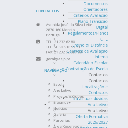
Documentos
Orientadores
CONTACTOS
Critérios Avaliação
Plano Transição
Avenida José da Silva Leite
Digital
2870-160 Montijo
Regulamentos/Planos
Portugal
CTE
TEL.: 21 232 62 80
Ensino @ Distância
TELEM.: 91 918 95 73
Gabinete de Avaliação
FAX: 21 232 62 82 / 88
Interna
geral@esjp.pt
Calendário Escolar
Contratação de Escola
NAVEGAÇÃO
Contactos
Contactos
Escola
Localização e
Ano Letivo
Contactos
Projetos e Clubes
Tira as tuas dúvidas
Erasmus+
Ano Letivo
Notícias
Ano Letivo
Galeria
Oferta Formativa
Parcerias
2026/2027
Área Reservada