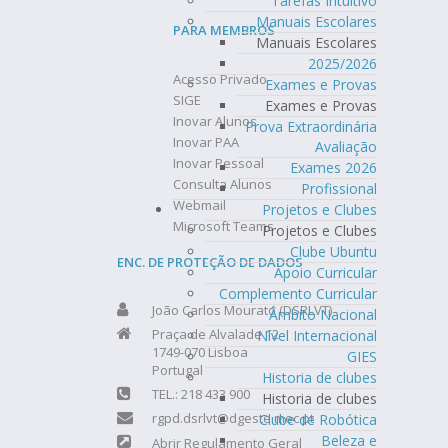
Tarefas Intuitivo
Manuais Escolares
PARA MEMBROS
Manuais Escolares
2025/2026
Acesso Privado
Exames e Provas
SIGE
Exames e Provas
Inovar Alunos
Prova Extraordinária
Inovar PAA
Avaliação
Inovar Pessoal
Exames 2026
Consulta Alunos
Profissional
Webmail
Projetos e Clubes
Microsoft Teams
Projetos e Clubes
Clube Ubuntu
ENC. DE PROTEÇÃO DE DADOS
Apoio Curricular
Complemento Curricular
João Carlos Mourato (DSRLVT)
Âmbito Nacional
Praça de Alvalade 12
Nível Internacional
1749-070 Lisboa
GIES
Portugal
Historia de clubes
TEL.: 218 433 900
Historia de clubes
rgpd.dsrlvt@dgeste.mec.pt
Clube de Robótica
Beleza e
Abrir Regulamento Geral