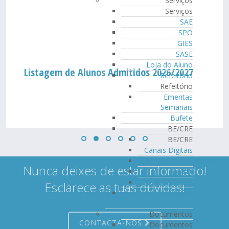
Serviços
Serviços
SAE
SPO
GIES
SASE
Loja do Aluno
Listagem de Alunos Admitidos 2026/2027
Refeitório
Refeitório
Ementas
Semanais
Bufete
BE/CRE
BE/CRE
Canais Digitais
PadletMemoriaEsperanca
Nunca deixes de estar informado!
Horário
Equipa
Esclarece as tuas dúvidas!
Serviço de Educação
Especial
Documentos
CONTACTA-NOS
Documentos