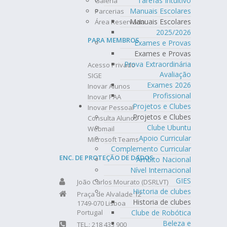
Tarefas Intuitivo
Galeria
Manuais Escolares
Parcerias
Manuais Escolares
Área Reservada
2025/2026
PARA MEMBROS
Exames e Provas
Exames e Provas
Prova Extraordinária
Acesso Privado
Avaliação
SIGE
Exames 2026
Inovar Alunos
Profissional
Inovar PAA
Projetos e Clubes
Inovar Pessoal
Projetos e Clubes
Consulta Alunos
Clube Ubuntu
Webmail
Apoio Curricular
Microsoft Teams
Complemento Curricular
ENC. DE PROTEÇÃO DE DADOS
Âmbito Nacional
Nível Internacional
GIES
João Carlos Mourato (DSRLVT)
Historia de clubes
Praça de Alvalade 12
Historia de clubes
1749-070 Lisboa
Portugal
Clube de Robótica
Beleza e
TEL.: 218 433 900