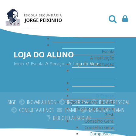
Início
Escola
Escola
LOJA DO ALUNO
A Instituição
Início
//
Escola
//
Serviços
//
Loja do Aluno
A Instituição
Comemoração 60
Anos
História
Patrono
O Espaço
SIGE
INOVAR ALUNOS
INOVAR PAA
INOVAR PESSOAL
Órgãos de Admin. e Gest.
Órgãos de Admin. e
CONSULTA ALUNOS
E-MAIL
MICROSOFT TEAMS
Gest.
BIBLIOTECA ESCOLAR
Conselho Geral
Conselho Geral
Composição