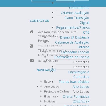
Documentos
Orientadores
Critérios Avaliação
Plano Transição
CONTACTOS
Digital
Regulamentos/Planos
Avenida José da Silva Leite
CTE
2870-160 Montijo
Ensino @ Distância
Portugal
Gabinete de Avaliação
TEL.: 21 232 62 80
Interna
TELEM.: 91 918 95 73
Calendário Escolar
FAX: 21 232 62 82 / 88
Contratação de Escola
geral@esjp.pt
Contactos
Contactos
NAVEGAÇÃO
Localização e
Contactos
Escola
Tira as tuas dúvidas
Ano Letivo
Ano Letivo
Projetos e Clubes
Ano Letivo
Erasmus+
Oferta Formativa
2026/2027
Notícias