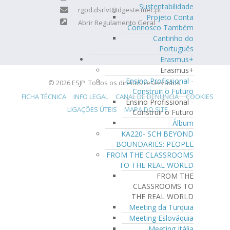
Sustentabilidade
rgpd.dsrlvt@dgeste.mec.pt
Projeto Conta
Abrir Regulamento Geral
Connosco Também
Cantinho do
Português
Erasmus+
Erasmus+
Ensino Profissional -
© 2026 ESJP. Todos os direitos reservados.
Construir o Futuro
FICHA TÉCNICA
INFO LEGAL
CANAL DE DENÚNCIA
COOKIES
Ensino Profissional -
LIGAÇÕES ÚTEIS
MAPA DO SITE
Construir o Futuro
Álbum
KA220- SCH BEYOND
BOUNDARIES: PEOPLE
FROM THE CLASSROOMS
TO THE REAL WORLD
FROM THE
CLASSROOMS TO
THE REAL WORLD
Meeting da Turquia
Meeting Eslováquia
Meeting Itália