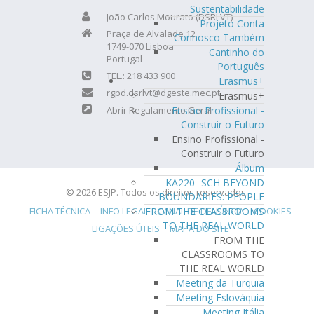
Sustentabilidade
João Carlos Mourato (DSRLVT)
Projeto Conta
Praça de Alvalade 12
Connosco Também
1749-070 Lisboa
Cantinho do
Portugal
Português
TEL.: 218 433 900
Erasmus+
rgpd.dsrlvt@dgeste.mec.pt
Erasmus+
Abrir Regulamento Geral
Ensino Profissional -
Construir o Futuro
Ensino Profissional -
Construir o Futuro
Álbum
KA220- SCH BEYOND
© 2026 ESJP. Todos os direitos reservados.
BOUNDARIES: PEOPLE
FICHA TÉCNICA
INFO LEGAL
CANAL DE DENÚNCIA
COOKIES
FROM THE CLASSROOMS
TO THE REAL WORLD
LIGAÇÕES ÚTEIS
MAPA DO SITE
FROM THE
CLASSROOMS TO
THE REAL WORLD
Meeting da Turquia
Meeting Eslováquia
Meeting Itália