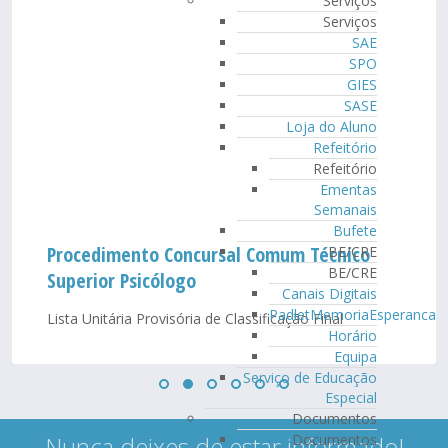
Serviços
Serviços
SAE
SPO
GIES
SASE
Loja do Aluno
Refeitório
Refeitório
Ementas
Semanais
Bufete
Procedimento Concursal Comum Técnico
BE/CRE
BE/CRE
Superior Psicólogo
Canais Digitais
PadletMemoriaEsperanca
Lista Unitária Provisória de Classificação Final
Horário
Equipa
Serviço de Educação
Especial
Documentos
Nunca deixes de estar informado!
Documentos