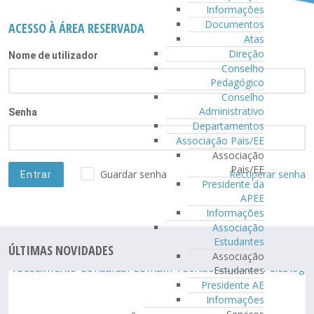
Informações
Documentos
ACESSO À ÁREA RESERVADA
Atas
Direção
Nome de utilizador
Conselho
Pedagógico
Conselho
Administrativo
Senha
Departamentos
Associação Pais/EE
Associação
Pais/EE
Guardar senha
Recuperar senha
Presidente da
APEE
Informações
Associação
Estudantes
ÚLTIMAS NOVIDADES
Associação
Estudantes
Presidente AE
Informações