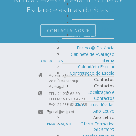
Documentos
Esclarece as tuas dúvidas!
Orientadores
Critérios Avaliação
Plano Transição
Digital
CONTACTA-NOS
Regulamentos/Planos
CTE
Ensino @ Distância
Gabinete de Avaliação
Interna
CONTACTOS
Calendário Escolar
Contratação de Escola
Avenida José da Silva Leite
Contactos
2870-160 Montijo
Contactos
Portugal
Localização e
TEL.: 21 232 62 80
Contactos
TELEM.: 91 918 95 73
FAX: 21 232 62 82 / 88
Tira as tuas dúvidas
Ano Letivo
geral@esjp.pt
Ano Letivo
Oferta Formativa
NAVEGAÇÃO
2026/2027