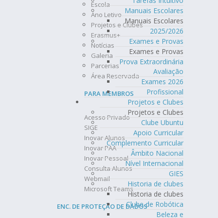
Tarefas Intuitivo
Escola
Manuais Escolares
Ano Letivo
Manuais Escolares
Projetos e Clubes
2025/2026
Erasmus+
Exames e Provas
Notícias
Exames e Provas
Galeria
Prova Extraordinária
Parcerias
Avaliação
Área Reservada
Exames 2026
Profissional
PARA MEMBROS
Projetos e Clubes
Projetos e Clubes
Acesso Privado
Clube Ubuntu
SIGE
Apoio Curricular
Inovar Alunos
Complemento Curricular
Inovar PAA
Âmbito Nacional
Inovar Pessoal
Nível Internacional
Consulta Alunos
GIES
Webmail
Historia de clubes
Microsoft Teams
Historia de clubes
Clube de Robótica
ENC. DE PROTEÇÃO DE DADOS
Beleza e