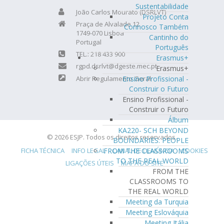
Sustentabilidade
João Carlos Mourato (DSRLVT)
Projeto Conta
Praça de Alvalade 12
Connosco Também
1749-070 Lisboa
Cantinho do
Portugal
Português
TEL.: 218 433 900
Erasmus+
rgpd.dsrlvt@dgeste.mec.pt
Erasmus+
Abrir Regulamento Geral
Ensino Profissional -
Construir o Futuro
Ensino Profissional -
Construir o Futuro
Álbum
KA220- SCH BEYOND
© 2026 ESJP. Todos os direitos reservados.
BOUNDARIES: PEOPLE
FICHA TÉCNICA
INFO LEGAL
CANAL DE DENÚNCIA
COOKIES
FROM THE CLASSROOMS
TO THE REAL WORLD
LIGAÇÕES ÚTEIS
MAPA DO SITE
FROM THE
CLASSROOMS TO
THE REAL WORLD
Meeting da Turquia
Meeting Eslováquia
Meeting Itália