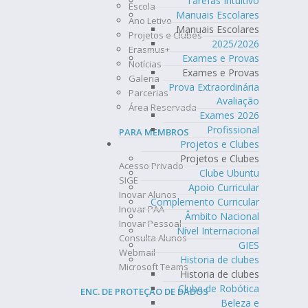
Tarefas Intuitivo
Escola
Manuais Escolares
Ano Letivo
Manuais Escolares
Projetos e Clubes
2025/2026
Erasmus+
Exames e Provas
Notícias
Exames e Provas
Galeria
Prova Extraordinária
Parcerias
Avaliação
Área Reservada
Exames 2026
Profissional
PARA MEMBROS
Projetos e Clubes
Projetos e Clubes
Acesso Privado
Clube Ubuntu
SIGE
Apoio Curricular
Inovar Alunos
Complemento Curricular
Inovar PAA
Âmbito Nacional
Inovar Pessoal
Nível Internacional
Consulta Alunos
GIES
Webmail
Historia de clubes
Microsoft Teams
Historia de clubes
Clube de Robótica
ENC. DE PROTEÇÃO DE DADOS
Beleza e