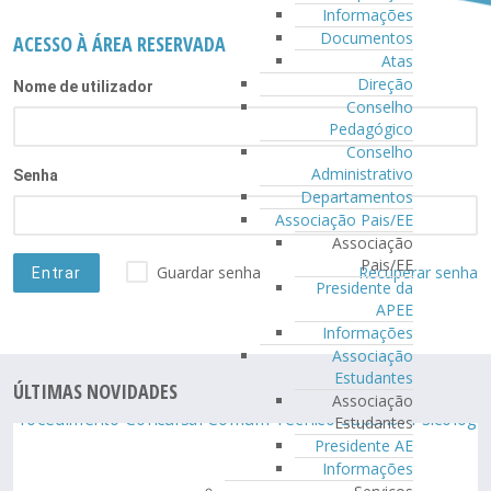
Informações
Documentos
ACESSO À ÁREA RESERVADA
Atas
Direção
Nome de utilizador
Conselho
Pedagógico
Conselho
Administrativo
Senha
Departamentos
Associação Pais/EE
Associação
Pais/EE
Guardar senha
Recuperar senha
Presidente da
APEE
Informações
Associação
Estudantes
ÚLTIMAS NOVIDADES
Associação
Estudantes
Presidente AE
Informações