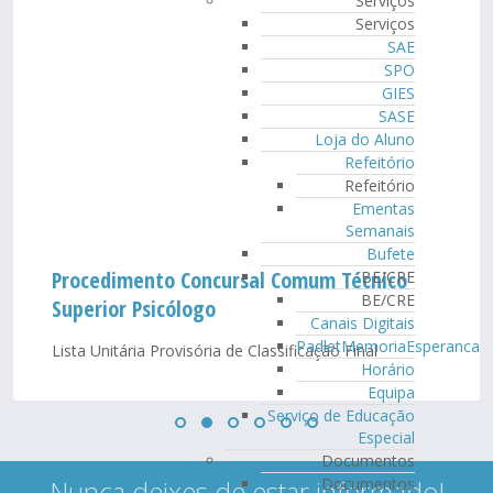
Serviços
Serviços
SAE
SPO
GIES
SASE
Loja do Aluno
Refeitório
Refeitório
Ementas
Semanais
Bufete
Procedimento Concursal Comum Técnico
BE/CRE
BE/CRE
Superior Psicólogo
Canais Digitais
PadletMemoriaEsperanca
Lista Unitária Provisória de Classificação Final
Horário
Equipa
Serviço de Educação
Especial
Documentos
Nunca deixes de estar informado!
Documentos