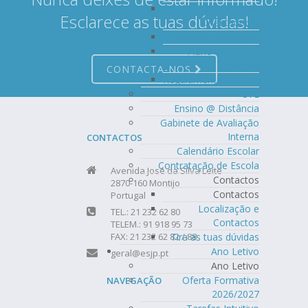
Documentos
Esclarece as tuas dúvidas!
Orientadores
Critérios Avaliação
Plano Transição
Digital
CONTACTA-NOS
Regulamentos/Planos
CTE
Ensino @ Distância
Gabinete de Avaliação
Interna
CONTACTOS
Calendário Escolar
Contratação de Escola
Avenida José da Silva Leite
Contactos
2870-160 Montijo
Contactos
Portugal
Localização e
TEL.: 21 232 62 80
Contactos
TELEM.: 91 918 95 73
FAX: 21 232 62 82 / 88
Tira as tuas dúvidas
Ano Letivo
geral@esjp.pt
Ano Letivo
Oferta Formativa
NAVEGAÇÃO
2026/2027