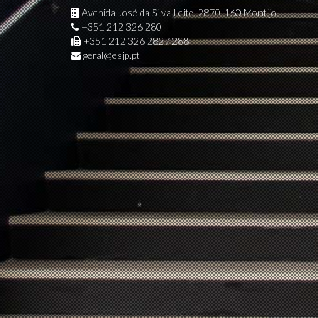
Avenida José da Silva Leite. 2870-160 Montijo
+351 212 326 280
+351 212 326 282 / 288
geral@esjp.pt