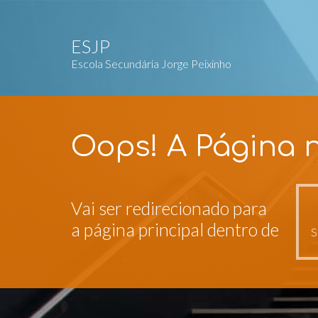
ESJP
Escola Secundária Jorge Peixinho
Oops! A Página n
Vai ser redirecionado para
a página principal dentro de
S