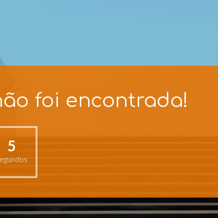
ão foi encontrada!
5
egundos