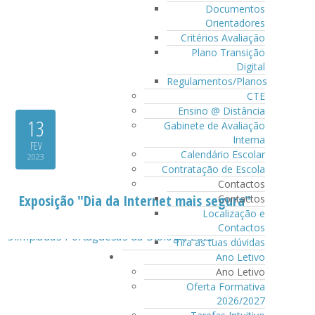
Documentos
Orientadores
Critérios Avaliação
Plano Transição
Digital
Regulamentos/Planos
CTE
Ensino @ Distância
13
Gabinete de Avaliação
Interna
FEV
Calendário Escolar
2023
Contratação de Escola
Contactos
Exposição "Dia da Internet mais segura"
Contactos
Localização e
Contactos
Tira as tuas dúvidas
Ano Letivo
Ano Letivo
Oferta Formativa
2026/2027