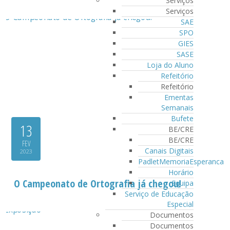
Serviços
Serviços
SAE
SPO
GIES
SASE
Loja do Aluno
Refeitório
Refeitório
Ementas
Semanais
Bufete
13
BE/CRE
BE/CRE
FEV
Canais Digitais
2023
PadletMemoriaEsperanca
Horário
O Campeonato de Ortografia já chegou!
Equipa
Serviço de Educação
Especial
Documentos
Documentos