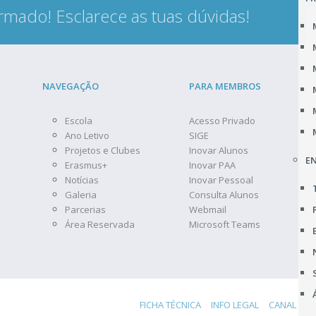
rmado! Esclarece as tuas dúvidas!
NAVEGAÇÃO
PARA MEMBROS
Escola
Acesso Privado
Ano Letivo
SIGE
Projetos e Clubes
Inovar Alunos
EN
Erasmus+
Inovar PAA
Notícias
Inovar Pessoal
Galeria
Consulta Alunos
Parcerias
Webmail
Área Reservada
Microsoft Teams
FICHA TÉCNICA
INFO LEGAL
CANAL DE 