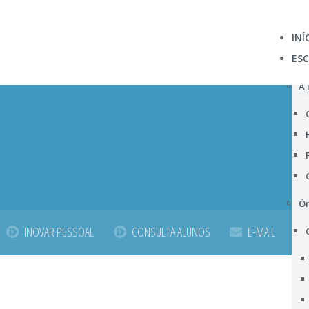
INÍ
ES
A 
Ór
INOVAR PESSOAL
CONSULTA ALUNOS
E-MAIL