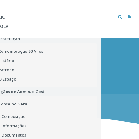
CIO
COLA
Instituição
Comemoração 60 Anos
História
Patrono
O Espaço
gãos de Admin. e Gest.
MICROSOFT TEAMS
BIBLIOTECA ESCOLAR
Conselho Geral
Composição
Informações
Documentos