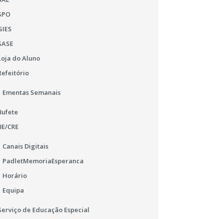
SPO
GIES
SASE
04
Loja do Aluno
NOV
Refeitório
2016
Ementas Semanais
Día de los Muertos
Bufete
BE/CRE
Canais Digitais
PadletMemoriaEsperanca
Horário
Equipa
Serviço de Educação Especial