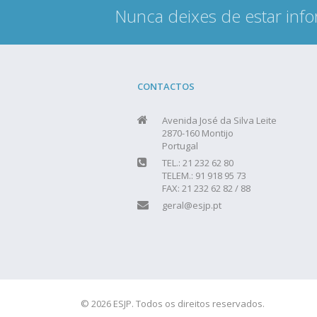
Nunca deixes de estar info
CONTACTOS
Avenida José da Silva Leite
2870-160 Montijo
Portugal
TEL.: 21 232 62 80
TELEM.: 91 918 95 73
FAX: 21 232 62 82 / 88
geral@esjp.pt
© 2026 ESJP. Todos os direitos reservados.