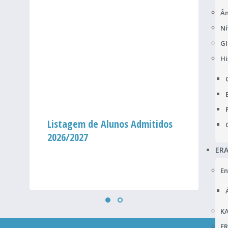
Âm
Ní
GI
Hi
Listagem de Alunos Admitidos
2026/2027
ER
En
KA
F