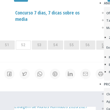
AN
Concurso 7 dias, 7 dicas sobre os
Of
media
Ta
Ma
51
52
53
54
55
56
57
Ex
PRO
Cl
Ap
Co