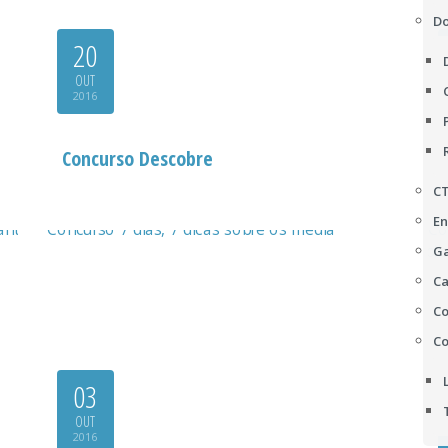
D
20
OUT
2016
Concurso Descobre
C
En
Ga
Ca
Co
Co
03
OUT
2016