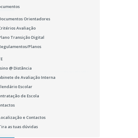
ocumentos
13
Documentos Orientadores
OUT
Critérios Avaliação
2016
Plano Transição Digital
Regulamentos/Planos
Dia da Hispanidade
TE
sino @ Distância
binete de Avaliação Interna
lendário Escolar
ntratação de Escola
ntactos
Localização e Contactos
03
Tira as tuas dúvidas
OUT
2016