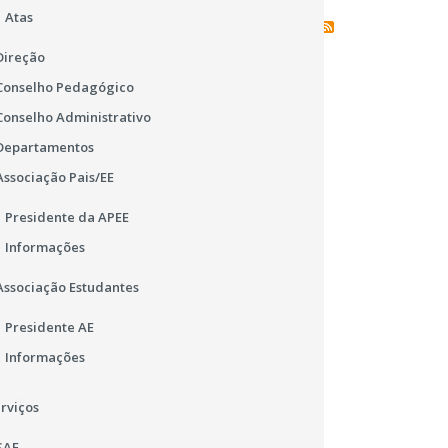
Atas
Feed RSS de todas as notícias
Direção
Conselho Pedagógico
Conselho Administrativo
Departamentos
Associação Pais/EE
16
Presidente da APEE
NOV
Informações
2016
Associação Estudantes
Super Lua
Presidente AE
Informações
rviços
SAE