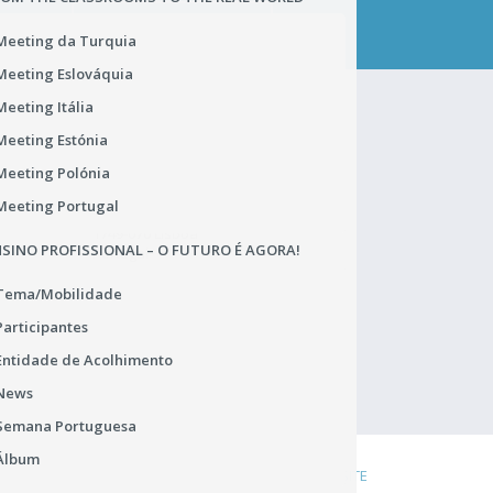
CONTACTA-NOS
Meeting da Turquia
Meeting Eslováquia
Meeting Itália
ENC. DE PROTEÇÃO DE DADOS
Meeting Estónia
Meeting Polónia
João Carlos Mourato (DSRLVT)
Meeting Portugal
Praça de Alvalade 12
1749-070 Lisboa
SINO PROFISSIONAL – O FUTURO É AGORA!
Portugal
TEL.: 218 433 900
Tema/Mobilidade
rgpd.dsrlvt@dgeste.mec.pt
Participantes
Abrir Regulamento Geral
Entidade de Acolhimento
News
Semana Portuguesa
Álbum
DENÚNCIA
COOKIES
LIGAÇÕES ÚTEIS
MAPA DO SITE