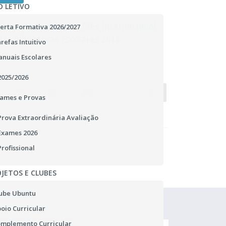
O LETIVO
Concurso de Ideias - Mês Internacional
erta Formativa 2026/2027
das Bibliotecas Escolares 2016
refas Intuitivo
nuais Escolares
2025/2026
...
58
59
60
ames e Provas
Prova Extraordinária Avaliação
Exames 2026
Profissional
JETOS E CLUBES
ube Ubuntu
oio Curricular
mplemento Curricular