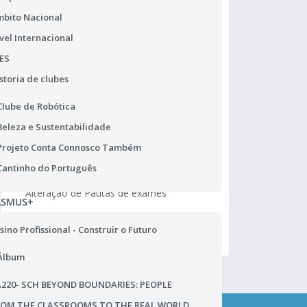
bito Nacional
vel Internacional
ES
storia de clubes
Clube de Robótica
Beleza e Sustentabilidade
Projeto Conta Connosco Também
Comunicado do JNE
Ma
Cantinho do Português
Alteração de Pautas de exames
Ho
ASMUS+
Ad
sino Profissional - Construir o Futuro
Álbum
220- SCH BEYOND BOUNDARIES: PEOPLE
ROM THE CLASSROOMS TO THE REAL WORLD