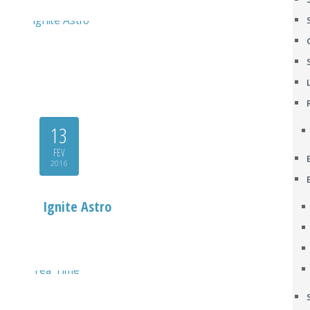
13
FEV
2016
Ignite Astro