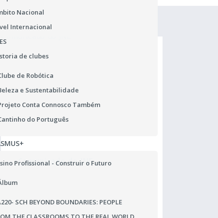
bito Nacional
vel Internacional
ES
storia de clubes
Clube de Robótica
Beleza e Sustentabilidade
Projeto Conta Connosco Também
Cantinho do Português
ASMUS+
Comunicado do JNE
Ma
sino Profissional - Construir o Futuro
Alteração de Pautas de exames
Ho
Álbum
Ad
220- SCH BEYOND BOUNDARIES: PEOPLE
ROM THE CLASSROOMS TO THE REAL WORLD