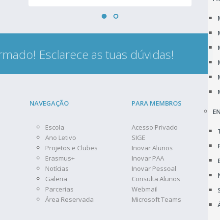
rmado! Esclarece as tuas dúvidas!
NAVEGAÇÃO
PARA MEMBROS
EN
Escola
Acesso Privado
Ano Letivo
SIGE
Projetos e Clubes
Inovar Alunos
Erasmus+
Inovar PAA
Notícias
Inovar Pessoal
Galeria
Consulta Alunos
Parcerias
Webmail
Área Reservada
Microsoft Teams