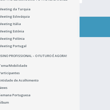
Meeting da Turquia
Meeting Eslováquia
Meeting Itália
CONTACTA-NOS
Meeting Estónia
Meeting Polónia
Meeting Portugal
ENC. DE PROTEÇÃO DE DADOS
SINO PROFISSIONAL – O FUTURO É AGORA!
João Carlos Mourato (DSRLVT)
Tema/Mobilidade
Praça de Alvalade 12
Participantes
1749-070 Lisboa
Portugal
Entidade de Acolhimento
TEL.: 218 433 900
News
rgpd.dsrlvt@dgeste.mec.pt
Semana Portuguesa
Abrir Regulamento Geral
Álbum