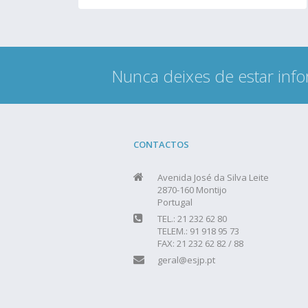
Nunca deixes de estar info
CONTACTOS
Avenida José da Silva Leite
2870-160 Montijo
Portugal
TEL.: 21 232 62 80
TELEM.: 91 918 95 73
FAX: 21 232 62 82 / 88
geral@esjp.pt