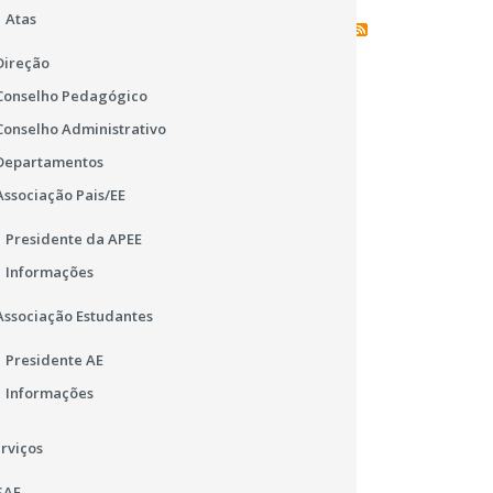
Atas
Feed RSS de todas as notícias
Direção
Conselho Pedagógico
Conselho Administrativo
Departamentos
Associação Pais/EE
17
Presidente da APEE
FEV
Informações
2016
Associação Estudantes
Ler é cool . Porto Editora . RBE
Presidente AE
Informações
rviços
SAE