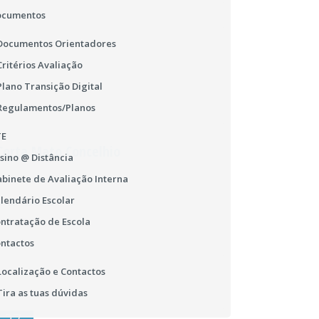
ocumentos
Documentos Orientadores
Critérios Avaliação
03
Plano Transição Digital
FEV
2016
Regulamentos/Planos
TE
Corta Mato Concelhio
sino @ Distância
binete de Avaliação Interna
lendário Escolar
ntratação de Escola
ntactos
Localização e Contactos
Tira as tuas dúvidas