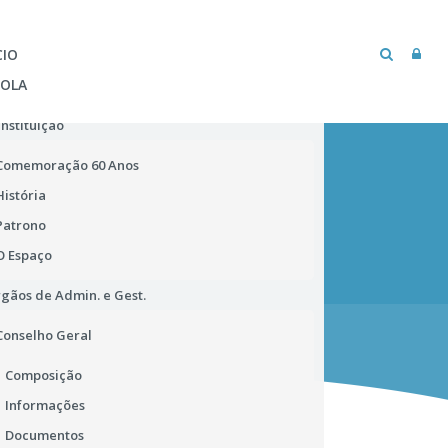
CIO
COLA
Instituição
Comemoração 60 Anos
História
Patrono
O Espaço
gãos de Admin. e Gest.
MICROSOFT TEAMS
BIBLIOTECA ESCOLAR
Conselho Geral
Composição
Informações
Documentos