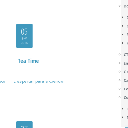
D
05
FEV
2016
C
Tea Time
En
Ga
Ca
Co
Co