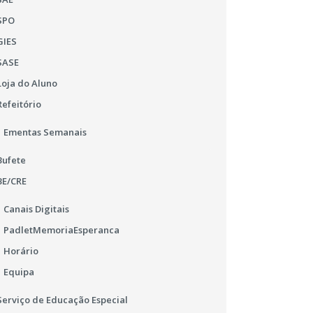
SPO
GIES
SASE
Loja do Aluno
Refeitório
11
Ementas Semanais
FEV
Bufete
2016
BE/CRE
Dia dos Afetos
Canais Digitais
PadletMemoriaEsperanca
Momento do abraço/elogio
Horário
Equipa
Serviço de Educação Especial