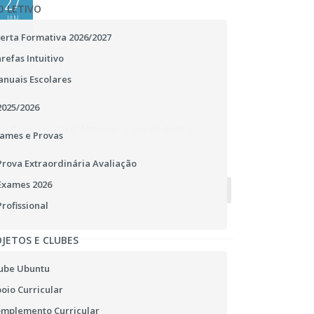
27
O LETIVO
JAN
2016
erta Formativa 2026/2027
refas Intuitivo
Dia da Escola
nuais Escolares
A Escola Secundária Jorge Peixinho comemorou
2025/2026
no passado dia 22 de janeiro , no Cinema
Teatro Joaquim D'Almeida, o Dia da Escola.
ames e Provas
Prova Extraordinária Avaliação
Exames 2026
...
58
59
60
Profissional
JETOS E CLUBES
ube Ubuntu
oio Curricular
mplemento Curricular