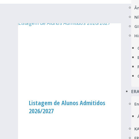
Âm
Ní
GI
Hi
ER
Listagem de Alunos Admitidos
En
2026/2027
KA
F