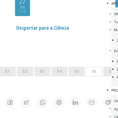
27
AN
JAN
2016
Of
Ta
Despertar para a Ciência
Ma
Ex
51
52
53
54
55
56
57
PRO
Cl
Ap
Co