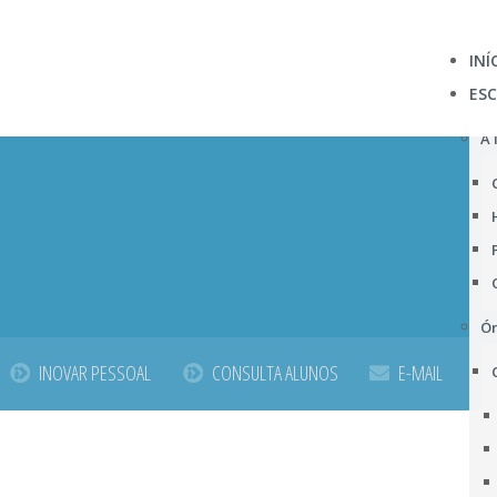
INÍ
ES
A 
Ór
INOVAR PESSOAL
CONSULTA ALUNOS
E-MAIL