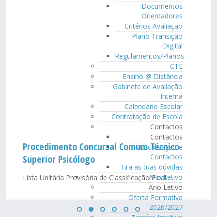
Documentos
Orientadores
Critérios Avaliação
Plano Transição
Digital
Regulamentos/Planos
CTE
Ensino @ Distância
Gabinete de Avaliação
Interna
Calendário Escolar
Contratação de Escola
Contactos
Contactos
Procedimento Concursal Comum Técnico
Localização e
Contactos
Superior Psicólogo
Tira as tuas dúvidas
Ano Letivo
Lista Unitária Provisória de Classificação Final
Ano Letivo
Oferta Formativa
2026/2027