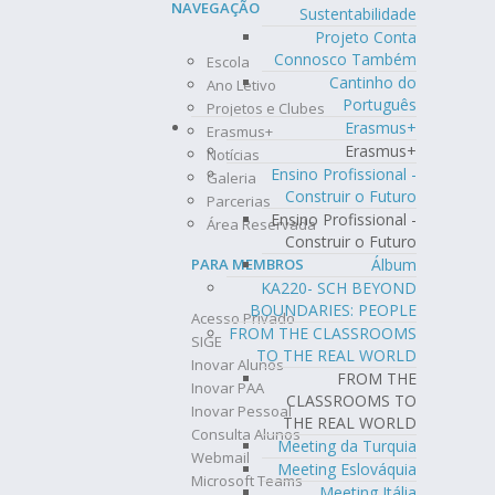
NAVEGAÇÃO
Sustentabilidade
Projeto Conta
Connosco Também
Escola
Cantinho do
Ano Letivo
Português
Projetos e Clubes
Erasmus+
Erasmus+
Erasmus+
Notícias
Ensino Profissional -
Galeria
Construir o Futuro
Parcerias
Ensino Profissional -
Área Reservada
Construir o Futuro
Álbum
PARA MEMBROS
KA220- SCH BEYOND
BOUNDARIES: PEOPLE
Acesso Privado
FROM THE CLASSROOMS
SIGE
TO THE REAL WORLD
Inovar Alunos
FROM THE
Inovar PAA
CLASSROOMS TO
Inovar Pessoal
THE REAL WORLD
Consulta Alunos
Meeting da Turquia
Webmail
Meeting Eslováquia
Microsoft Teams
Meeting Itália