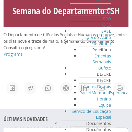
Serviços
Serviços
Semana do Departamento CSH
SAE
SPO
GIES
SASE
O Departamento de Ciências Sociais e Humanas promove, entre
Loja do Aluno
os dias nove e treze de maio, a Semana do Departamento.
Refeitório
Consulta o programa!
Refeitório
Programa
Ementas
Semanais
Bufete
BE/CRE
BE/CRE
Canais Digitais
PadletMemoriaEsperanca
Horário
Equipa
Serviço de Educação
Especial
ÚLTIMAS NOVIDADES
Documentos
Documentos