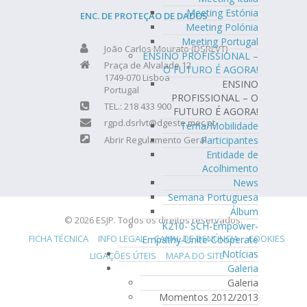
Meeting Estónia
ENC. DE PROTEÇÃO DE DADOS
Meeting Polónia
Meeting Portugal
João Carlos Mourato (DSRLVT)
ENSINO PROFISSIONAL –
Praça de Alvalade 12
O FUTURO É AGORA!
1749-070 Lisboa
ENSINO
Portugal
PROFISSIONAL – O
TEL.: 218 433 900
FUTURO É AGORA!
rgpd.dsrlvt@dgeste.mec.pt
Tema/Mobilidade
Participantes
Abrir Regulamento Geral
Entidade de
Acolhimento
News
Semana Portuguesa
Álbum
© 2026 ESJP. Todos os direitos reservados.
K210- SCH-Empower-
FICHA TÉCNICA
INFO LEGAL
CANAL DE DENÚNCIA
COOKIES
Empathy-Unite-Cooperate
Notícias
LIGAÇÕES ÚTEIS
MAPA DO SITE
Galeria
Galeria
Momentos 2012/2013