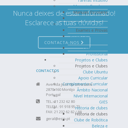
Tarefas Intuitivo
Manuais Escolares
Nunca deixes de estar informado!
Manuais Escolares
2025/2026
Esclarece as tuas dúvidas!
Exames e Provas
Exames e Provas
Prova Extraordinária
Avaliação
CONTACTA-NOS
Exames 2026
Profissional
Projetos e Clubes
Projetos e Clubes
CONTACTOS
Clube Ubuntu
Apoio Curricular
Complemento Curricular
Avenida José da Silva Leite
2870-160 Montijo
Âmbito Nacional
Portugal
Nível Internacional
TEL.: 21 232 62 80
GIES
TELEM.: 91 918 95 73
Historia de clubes
FAX: 21 232 62 82 / 88
Historia de clubes
geral@esjp.pt
Clube de Robótica
Beleza e