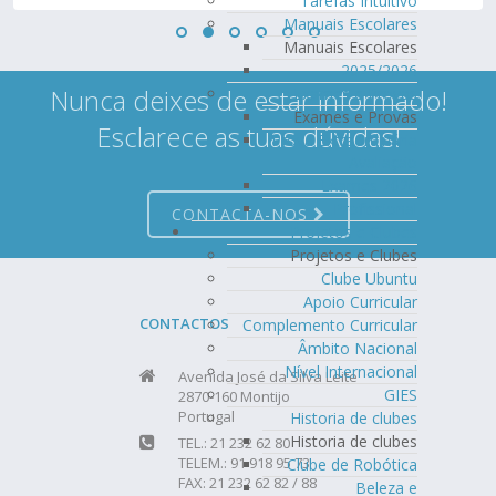
Tarefas Intuitivo
Manuais Escolares
Manuais Escolares
2025/2026
Nunca deixes de estar informado!
Exames e Provas
Exames e Provas
Esclarece as tuas dúvidas!
Prova Extraordinária
Avaliação
Exames 2026
Profissional
CONTACTA-NOS
Projetos e Clubes
Projetos e Clubes
Clube Ubuntu
Apoio Curricular
CONTACTOS
Complemento Curricular
Âmbito Nacional
Nível Internacional
Avenida José da Silva Leite
GIES
2870-160 Montijo
Portugal
Historia de clubes
Historia de clubes
TEL.: 21 232 62 80
TELEM.: 91 918 95 73
Clube de Robótica
FAX: 21 232 62 82 / 88
Beleza e