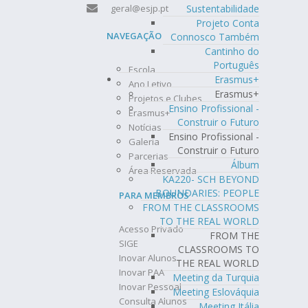
Sustentabilidade
geral@esjp.pt
Projeto Conta
NAVEGAÇÃO
Connosco Também
Cantinho do
Português
Escola
Erasmus+
Ano Letivo
Erasmus+
Projetos e Clubes
Ensino Profissional -
Erasmus+
Construir o Futuro
Notícias
Ensino Profissional -
Galeria
Construir o Futuro
Parcerias
Álbum
Área Reservada
KA220- SCH BEYOND
BOUNDARIES: PEOPLE
PARA MEMBROS
FROM THE CLASSROOMS
TO THE REAL WORLD
Acesso Privado
FROM THE
SIGE
CLASSROOMS TO
Inovar Alunos
THE REAL WORLD
Inovar PAA
Meeting da Turquia
Inovar Pessoal
Meeting Eslováquia
Consulta Alunos
Meeting Itália