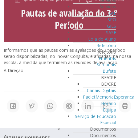
Serviços
Serviços
Pautas de avaliação do 3.º
SAE
SPO
Período
GIES
SASE
Loja do Aluno
Refeitório
Informamos que as pautas com as avaliações do 3.º período
Refeitório
serão disponibilizadas, no Inovar Consulta, e afixadas, na nossa
Ementas
escola, à medida que terminem as reuniões de avaliação.
Semanais
A Direção
Bufete
BE/CRE
BE/CRE
Canais Digitais
PadletMemoriaEsperanca
Horário
Equipa
Serviço de Educação
Especial
Documentos
Documentos