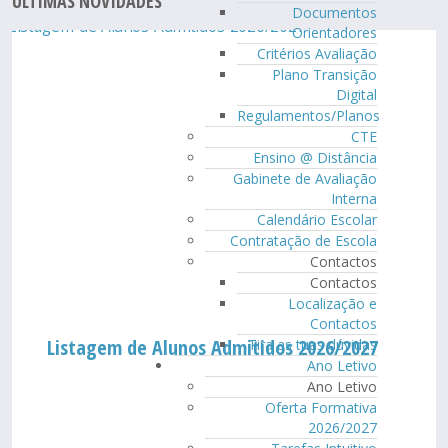
ÚLTIMAS NOVIDADES
Documentos
Orientadores
Critérios Avaliação
Plano Transição
Digital
Regulamentos/Planos
CTE
Ensino @ Distância
Gabinete de Avaliação
Interna
Calendário Escolar
Contratação de Escola
Contactos
Contactos
Localização e
Contactos
Listagem de Alunos Admitidos 2026/2027
Tira as tuas dúvidas
Ano Letivo
Ano Letivo
Oferta Formativa
2026/2027