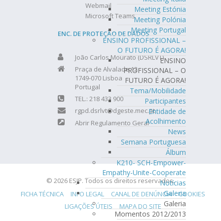
Webmail
Meeting Estónia
Microsoft Teams
Meeting Polónia
Meeting Portugal
ENC. DE PROTEÇÃO DE DADOS
ENSINO PROFISSIONAL –
O FUTURO É AGORA!
João Carlos Mourato (DSRLVT)
ENSINO
Praça de Alvalade 12
PROFISSIONAL – O
1749-070 Lisboa
FUTURO É AGORA!
Portugal
Tema/Mobilidade
TEL.: 218 433 900
Participantes
rgpd.dsrlvt@dgeste.mec.pt
Entidade de
Acolhimento
Abrir Regulamento Geral
News
Semana Portuguesa
Álbum
K210- SCH-Empower-
Empathy-Unite-Cooperate
© 2026 ESJP. Todos os direitos reservados.
Notícias
Galeria
FICHA TÉCNICA
INFO LEGAL
CANAL DE DENÚNCIA
COOKIES
Galeria
LIGAÇÕES ÚTEIS
MAPA DO SITE
Momentos 2012/2013