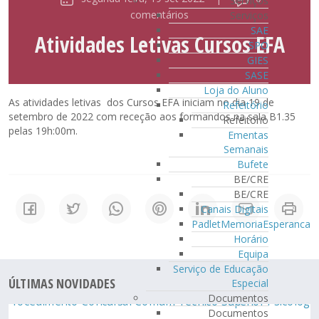
Serviços
comentários
Serviços
SAE
Atividades Letivas Cursos EFA
SPO
GIES
SASE
Loja do Aluno
As atividades letivas dos Cursos EFA iniciam no dia 19 de
Refeitório
setembro de 2022 com receção aos formandos na sala B1.35
Refeitório
pelas 19h:00m.
Ementas
Semanais
Bufete
BE/CRE
BE/CRE
Canais Digitais
PadletMemoriaEsperanca
Horário
Equipa
Serviço de Educação
ÚLTIMAS NOVIDADES
Especial
Documentos
Documentos