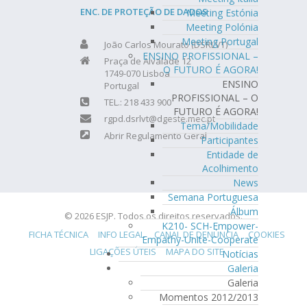
ENC. DE PROTEÇÃO DE DADOS
Meeting Estónia
Meeting Polónia
Meeting Portugal
João Carlos Mourato (DSRLVT)
ENSINO PROFISSIONAL –
Praça de Alvalade 12
O FUTURO É AGORA!
1749-070 Lisboa
ENSINO
Portugal
PROFISSIONAL – O
TEL.: 218 433 900
FUTURO É AGORA!
rgpd.dsrlvt@dgeste.mec.pt
Tema/Mobilidade
Abrir Regulamento Geral
Participantes
Entidade de
Acolhimento
News
Semana Portuguesa
Álbum
© 2026 ESJP. Todos os direitos reservados.
K210- SCH-Empower-
FICHA TÉCNICA
INFO LEGAL
CANAL DE DENÚNCIA
COOKIES
Empathy-Unite-Cooperate
LIGAÇÕES ÚTEIS
MAPA DO SITE
Notícias
Galeria
Galeria
Momentos 2012/2013