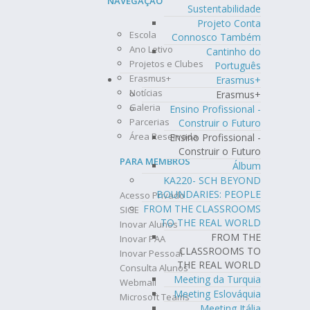
NAVEGAÇÃO
Sustentabilidade
Projeto Conta
Escola
Connosco Também
Ano Letivo
Cantinho do
Projetos e Clubes
Português
Erasmus+
Erasmus+
Notícias
Erasmus+
Galeria
Ensino Profissional -
Parcerias
Construir o Futuro
Área Reservada
Ensino Profissional -
Construir o Futuro
PARA MEMBROS
Álbum
KA220- SCH BEYOND
BOUNDARIES: PEOPLE
Acesso Privado
FROM THE CLASSROOMS
SIGE
TO THE REAL WORLD
Inovar Alunos
FROM THE
Inovar PAA
CLASSROOMS TO
Inovar Pessoal
THE REAL WORLD
Consulta Alunos
Meeting da Turquia
Webmail
Meeting Eslováquia
Microsoft Teams
Meeting Itália