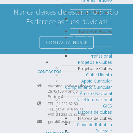
Tarefas Intuitivo
Manuais Escolares
Nunca deixes de estar informado!
Manuais Escolares
2025/2026
Esclarece as tuas dúvidas!
Exames e Provas
Exames e Provas
Prova Extraordinária
CONTACTA-NOS
Avaliação
Exames 2026
Profissional
Projetos e Clubes
Projetos e Clubes
CONTACTOS
Clube Ubuntu
Apoio Curricular
Avenida José da Silva Leite
Complemento Curricular
2870-160 Montijo
Âmbito Nacional
Portugal
Nível Internacional
TEL.: 21 232 62 80
GIES
TELEM.: 91 918 95 73
Historia de clubes
FAX: 21 232 62 82 / 88
Historia de clubes
geral@esjp.pt
Clube de Robótica
Beleza e