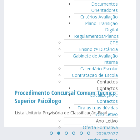
Documentos
Orientadores
Critérios Avaliação
Plano Transição
Digital
Regulamentos/Planos
CTE
Ensino @ Distância
Gabinete de Avaliação
Interna
Calendário Escolar
Contratação de Escola
Contactos
Contactos
Procedimento Concursal Comum Técnico
Localização e
Superior Psicólogo
Contactos
Tira as tuas dúvidas
Lista Unitária Provisória de Classificação Final
Ano Letivo
Ano Letivo
Oferta Formativa
2026/2027