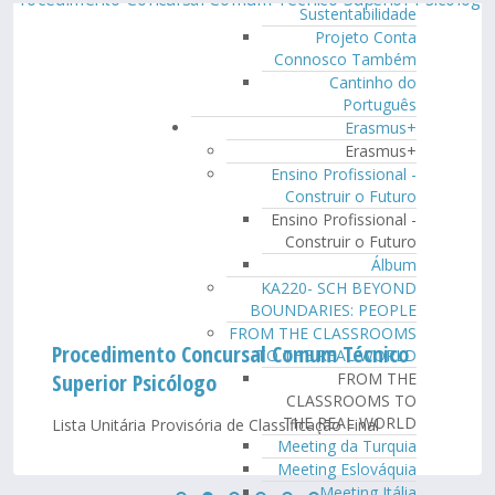
Sustentabilidade
Projeto Conta
Connosco Também
Cantinho do
Português
Erasmus+
Erasmus+
Ensino Profissional -
Construir o Futuro
Ensino Profissional -
Construir o Futuro
Álbum
KA220- SCH BEYOND
BOUNDARIES: PEOPLE
FROM THE CLASSROOMS
Procedimento Concursal Comum Técnico
TO THE REAL WORLD
Superior Psicólogo
FROM THE
CLASSROOMS TO
THE REAL WORLD
Lista Unitária Provisória de Classificação Final
Meeting da Turquia
Meeting Eslováquia
Meeting Itália