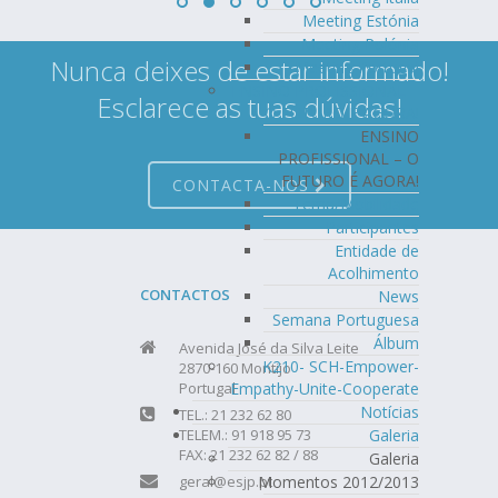
Meeting Estónia
Meeting Polónia
Nunca deixes de estar informado!
Meeting Portugal
ENSINO PROFISSIONAL –
Esclarece as tuas dúvidas!
O FUTURO É AGORA!
ENSINO
PROFISSIONAL – O
FUTURO É AGORA!
CONTACTA-NOS
Tema/Mobilidade
Participantes
Entidade de
Acolhimento
CONTACTOS
News
Semana Portuguesa
Álbum
Avenida José da Silva Leite
K210- SCH-Empower-
2870-160 Montijo
Empathy-Unite-Cooperate
Portugal
Notícias
TEL.: 21 232 62 80
Galeria
TELEM.: 91 918 95 73
FAX: 21 232 62 82 / 88
Galeria
Momentos 2012/2013
geral@esjp.pt