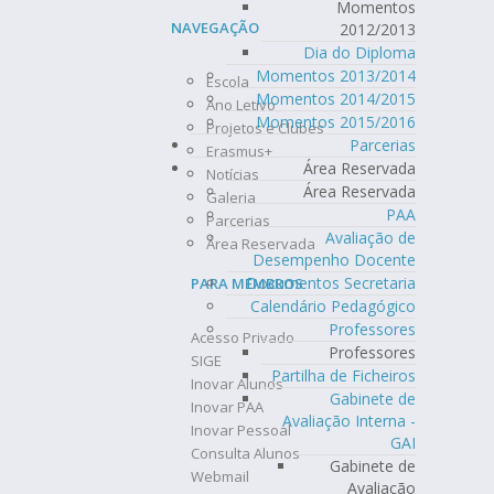
Momentos
NAVEGAÇÃO
2012/2013
Dia do Diploma
Momentos 2013/2014
Escola
Momentos 2014/2015
Ano Letivo
Momentos 2015/2016
Projetos e Clubes
Parcerias
Erasmus+
Área Reservada
Notícias
Área Reservada
Galeria
PAA
Parcerias
Avaliação de
Área Reservada
Desempenho Docente
Documentos Secretaria
PARA MEMBROS
Calendário Pedagógico
Professores
Acesso Privado
Professores
SIGE
Partilha de Ficheiros
Inovar Alunos
Gabinete de
Inovar PAA
Avaliação Interna -
Inovar Pessoal
GAI
Consulta Alunos
Gabinete de
Webmail
Avaliação