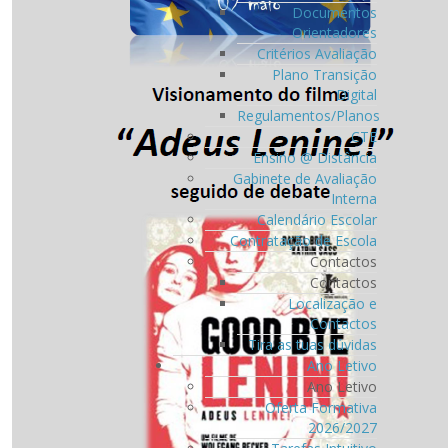
Documentos
Orientadores
Critérios Avaliação
Plano Transição
Digital
Regulamentos/Planos
CTE
Ensino @ Distância
Gabinete de Avaliação
Interna
Calendário Escolar
Contratação de Escola
Contactos
Contactos
Localização e
Contactos
Tira as tuas dúvidas
Ano Letivo
Ano Letivo
Oferta Formativa
2026/2027