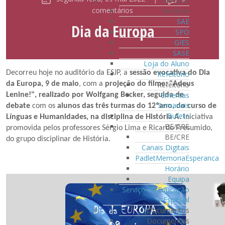
Serviços
comentários
Serviços
SAE
Dia da Europa
SPO
GIES
SASE
Loja do Aluno
Decorreu hoje no auditório da ESJP, a
sessão evocativa do Dia
Refeitório
Refeitório
da Europa, 9 de maio
, com a
projeção do
filme: "Adeus
Ementas
Lenine!"
, realizado por Wolfgang Becker, seguida de
Semanais
debate
com os
alunos das três turmas do 12ºano, do curso de
Bufete
Línguas e Humanidades, na disciplina de História A
. Iniciativa
BE/CRE
promovida pelos professores Sérgio Lima e Ricardo Presumido,
BE/CRE
do grupo disciplinar de História.
Canais Digitais
PadletMemoriaEsperanca
Horário
Equipa
Serviço de Educação
Especial
Documentos
Documentos