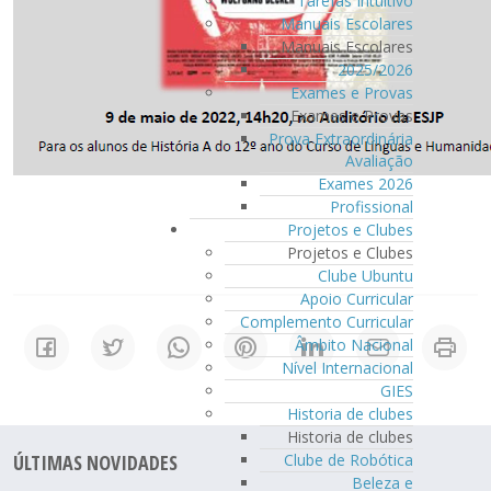
Tarefas Intuitivo
Manuais Escolares
Manuais Escolares
2025/2026
Exames e Provas
Exames e Provas
Prova Extraordinária
Avaliação
Exames 2026
Profissional
Projetos e Clubes
Projetos e Clubes
Clube Ubuntu
Apoio Curricular
Complemento Curricular
Âmbito Nacional
Nível Internacional
GIES
Historia de clubes
Historia de clubes
Clube de Robótica
ÚLTIMAS NOVIDADES
Beleza e