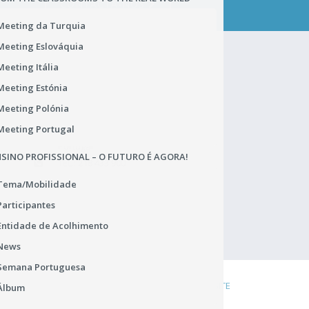
CONTACTA-NOS
Meeting da Turquia
Meeting Eslováquia
Meeting Itália
ENC. DE PROTEÇÃO DE DADOS
Meeting Estónia
João Carlos Mourato (DSRLVT)
Meeting Polónia
Praça de Alvalade 12
Meeting Portugal
1749-070 Lisboa
Portugal
SINO PROFISSIONAL – O FUTURO É AGORA!
TEL.: 218 433 900
rgpd.dsrlvt@dgeste.mec.pt
Tema/Mobilidade
Abrir Regulamento Geral
Participantes
Entidade de Acolhimento
News
Semana Portuguesa
DENÚNCIA
COOKIES
LIGAÇÕES ÚTEIS
MAPA DO SITE
Álbum