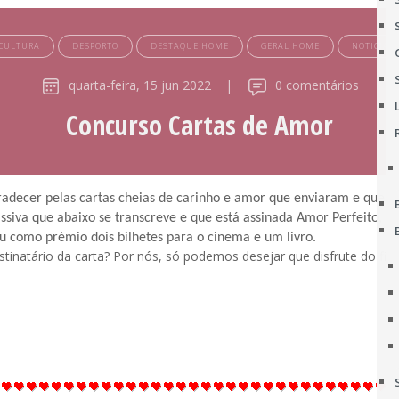
CULTURA
DESPORTO
DESTAQUE HOME
GERAL HOME
NOTICIAS
quarta-feira, 15 jun 2022
|
0 comentários
Concurso Cartas de Amor
gradecer pelas cartas cheias de carinho e amor que enviaram e que m
siva que abaixo se transcreve e que está assinada Amor Perfeito, po
 como prémio dois bilhetes para o cinema e um livro.
inatário da carta? Por nós, só podemos desejar que disfrute do fi