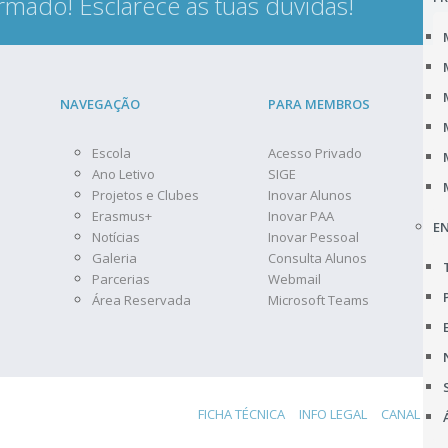
rmado! Esclarece as tuas dúvidas!
NAVEGAÇÃO
PARA MEMBROS
Escola
Acesso Privado
Ano Letivo
SIGE
Projetos e Clubes
Inovar Alunos
Erasmus+
Inovar PAA
EN
Notícias
Inovar Pessoal
Galeria
Consulta Alunos
Parcerias
Webmail
Área Reservada
Microsoft Teams
FICHA TÉCNICA
INFO LEGAL
CANAL DE 