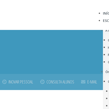
INÍ
ES
A 
Ór
INOVAR PESSOAL
CONSULTA ALUNOS
E-MAIL