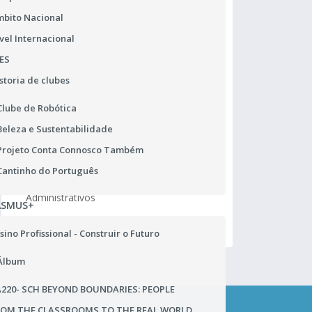
bito Nacional
vel Internacional
ES
storia de clubes
Clube de Robótica
Beleza e Sustentabilidade
Projeto Conta Connosco Também
Matrículas 2026/2027
Pr
Cantinho do Português
Horário de funcionamento dos Serviços
Ur
Administrativos
ca
ASMUS+
sino Profissional - Construir o Futuro
Álbum
220- SCH BEYOND BOUNDARIES: PEOPLE
ROM THE CLASSROOMS TO THE REAL WORLD