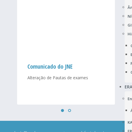
Âm
Ní
GI
Hi
Comunicado do JNE
Alteração de Pautas de exames
ER
En
KA
F