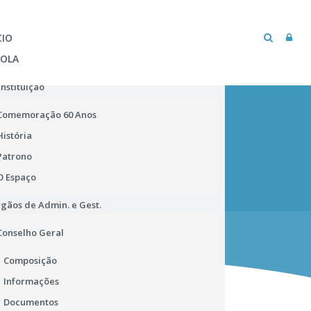
CIO
COLA
Instituição
Comemoração 60 Anos
História
Patrono
O Espaço
gãos de Admin. e Gest.
MICROSOFT TEAMS
BIBLIOTECA ESCOLAR
Conselho Geral
Composição
Informações
Documentos