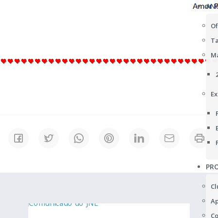
AN
Of
Ta
Ma
Ex
PRO
Cl
Ap
Co