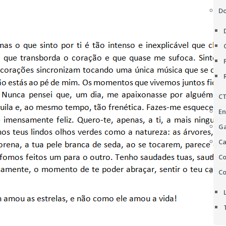
D
C
En
Ga
Ca
Co
Co