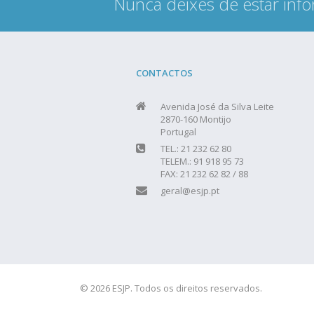
Nunca deixes de estar info
CONTACTOS
Avenida José da Silva Leite
2870-160 Montijo
Portugal
TEL.: 21 232 62 80
TELEM.: 91 918 95 73
FAX: 21 232 62 82 / 88
geral@esjp.pt
© 2026 ESJP. Todos os direitos reservados.