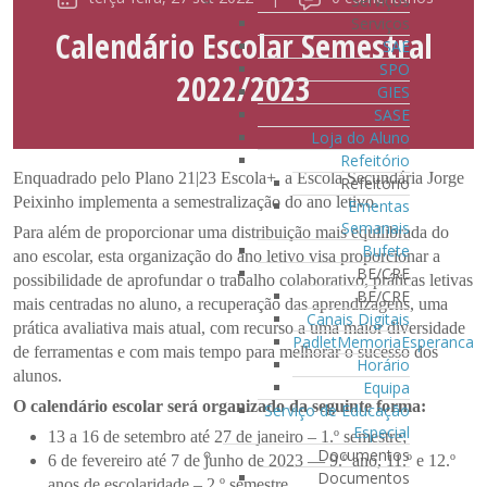
Serviços
Serviços
Calendário Escolar Semestral
SAE
SPO
2022/2023
GIES
SASE
Loja do Aluno
Refeitório
Enquadrado pelo Plano 21|23 Escola+, a Escola Secundária Jorge
Refeitório
Peixinho implementa a semestralização do ano letivo.
Ementas
Semanais
Para além de proporcionar uma distribuição mais equilibrada do
Bufete
ano escolar, esta organização do ano letivo visa proporcionar a
BE/CRE
possibilidade de aprofundar o trabalho colaborativo, práticas letivas
BE/CRE
mais centradas no aluno, a recuperação das aprendizagens, uma
Canais Digitais
prática avaliativa mais atual, com recurso a uma maior diversidade
PadletMemoriaEsperanca
de ferramentas e com mais tempo para melhorar o sucesso dos
Horário
alunos.
Equipa
O calendário escolar será organizado da seguinte forma:
Serviço de Educação
Especial
13 a 16 de setembro até 27 de janeiro – 1.º semestre;
Documentos
6 de fevereiro até
7 de junho de 2023 — 9.º ano, 11.º e 12.º
Documentos
anos de escolaridade
– 2.º semestre.