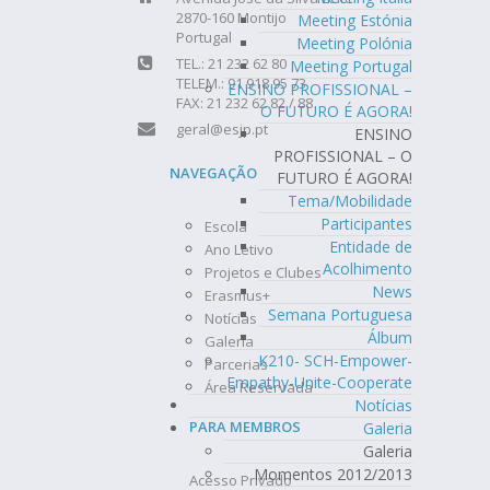
2870-160 Montijo
Meeting Estónia
Portugal
Meeting Polónia
TEL.: 21 232 62 80
Meeting Portugal
TELEM.: 91 918 95 73
ENSINO PROFISSIONAL –
FAX: 21 232 62 82 / 88
O FUTURO É AGORA!
geral@esjp.pt
ENSINO
PROFISSIONAL – O
NAVEGAÇÃO
FUTURO É AGORA!
Tema/Mobilidade
Participantes
Escola
Entidade de
Ano Letivo
Acolhimento
Projetos e Clubes
News
Erasmus+
Semana Portuguesa
Notícias
Álbum
Galeria
K210- SCH-Empower-
Parcerias
Empathy-Unite-Cooperate
Área Reservada
Notícias
PARA MEMBROS
Galeria
Galeria
Momentos 2012/2013
Acesso Privado