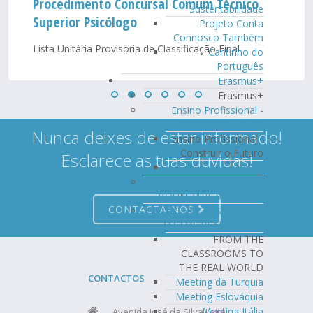
Procedimento Concursal Comum Técnico
Sustentabilidade
Superior Psicólogo
Projeto Conta
Connosco Também
Lista Unitária Provisória de Classificação Final
Cantinho do
Português
Erasmus+
Erasmus+
Ensino Profissional -
Construir o Futuro
Nunca deixes de estar informado!
Ensino Profissional -
Construir o Futuro
Esclarece as tuas dúvidas!
Álbum
KA220- SCH BEYOND
BOUNDARIES: PEOPLE
CONTACTA-NOS
FROM THE CLASSROOMS
TO THE REAL WORLD
FROM THE
CLASSROOMS TO
THE REAL WORLD
CONTACTOS
Meeting da Turquia
Meeting Eslováquia
Meeting Itália
Avenida José da Silva Leite