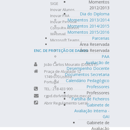
Momentos
SIGE
2012/2013
Inovar Alunos
Dia do Diploma
Inovar PAA
Momentos 2013/2014
Inovar Pessoal
Momentos 2014/2015
Consulta Alunos
Momentos 2015/2016
Webmail
Parcerias
Microsoft Teams
Área Reservada
Área Reservada
ENC. DE PROTEÇÃO DE DADOS
PAA
Avaliação de
João Carlos Mourato (DSRLVT)
Desempenho Docente
Praça de Alvalade 12
Documentos Secretaria
1749-070 Lisboa
Calendário Pedagógico
Portugal
Professores
TEL.: 218 433 900
Professores
rgpd.dsrlvt@dgeste.mec.pt
Partilha de Ficheiros
Abrir Regulamento Geral
Gabinete de
Avaliação Interna -
GAI
Gabinete de
Avaliação