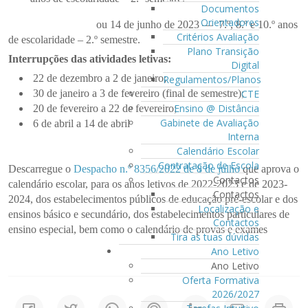
Documentos
Orientadores
ou 14 de junho de 2023 — 7.º, 8.º e 10.º anos
Critérios Avaliação
de escolaridade
– 2.º semestre.
Plano Transição
Interrupções das atividades letivas:
Digital
22 de dezembro a 2 de janeiro;
Regulamentos/Planos
CTE
30 de janeiro a 3 de fevereiro (final de semestre);
Ensino @ Distância
20 de fevereiro a 22 de fevereiro;
Gabinete de Avaliação
6 de abril a 14 de abril
Interna
Calendário Escolar
Contratação de Escola
Descarregue o
Despacho n.º 8356/2022 de 8 de julho
que aprova o
Contactos
calendário escolar, para os anos letivos de 2022-2023 e de 2023-
Contactos
2024, dos estabelecimentos públicos de educação pré-escolar e dos
Localização e
ensinos básico e secundário, dos estabelecimentos particulares de
Contactos
ensino especial, bem como o calendário de provas e exames
Tira as tuas dúvidas
Ano Letivo
Ano Letivo
Oferta Formativa
2026/2027