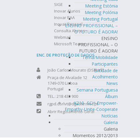
SIGE
Meeting Estónia
Inovar Alunos
Meeting Polónia
Inovar PAA
Meeting Portugal
Inovar Pessoal
ENSINO PROFISSIONAL –
Consulta Alunos
O FUTURO É AGORA!
Webmail
ENSINO
Microsoft Teams
PROFISSIONAL – O
FUTURO É AGORA!
ENC. DE PROTEÇÃO DE DADOS
Tema/Mobilidade
Participantes
João Carlos Mourato (DSRLVT)
Entidade de
Acolhimento
Praça de Alvalade 12
News
1749-070 Lisboa
Portugal
Semana Portuguesa
Álbum
TEL.: 218 433 900
K210- SCH-Empower-
rgpd.dsrlvt@dgeste.mec.pt
Empathy-Unite-Cooperate
Abrir Regulamento Geral
Notícias
Galeria
Galeria
Momentos 2012/2013