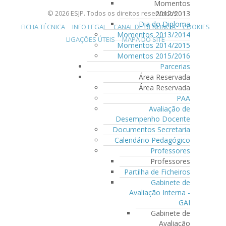
Momentos
2012/2013
© 2026 ESJP. Todos os direitos reservados.
Dia do Diploma
FICHA TÉCNICA
INFO LEGAL
CANAL DE DENÚNCIA
COOKIES
Momentos 2013/2014
LIGAÇÕES ÚTEIS
MAPA DO SITE
Momentos 2014/2015
Momentos 2015/2016
Parcerias
Área Reservada
Área Reservada
PAA
Avaliação de
Desempenho Docente
Documentos Secretaria
Calendário Pedagógico
Professores
Professores
Partilha de Ficheiros
Gabinete de
Avaliação Interna -
GAI
Gabinete de
Avaliação