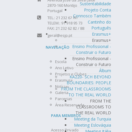
Avenida José da Silva Leite
Sustentabilidade
2870-160 Montijo
Projeto Conta
Portugal
Connosco Também
TEL.: 21 232 62 80
Cantinho do
TELEM.: 91 918 95 73
Português
FAX: 21 232 62 82 / 88
Erasmus+
geral@esjp.pt
Erasmus+
Ensino Profissional -
NAVEGAÇÃO
Construir o Futuro
Ensino Profissional -
Escola
Construir o Futuro
Ano Letivo
Álbum
Projetos e Clubes
KA220- SCH BEYOND
Erasmus+
BOUNDARIES: PEOPLE
Notícias
FROM THE CLASSROOMS
Galeria
TO THE REAL WORLD
Parcerias
FROM THE
Área Reservada
CLASSROOMS TO
THE REAL WORLD
PARA MEMBROS
Meeting da Turquia
Meeting Eslováquia
Acesso Privado
Meeting Itália