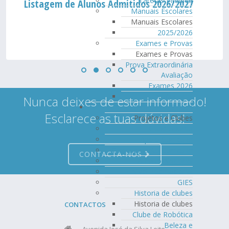
Tarefas Intuitivo
Listagem de Alunos Admitidos 2026/2027
Manuais Escolares
Manuais Escolares
2025/2026
Exames e Provas
Exames e Provas
Prova Extraordinária
Avaliação
Exames 2026
Profissional
Nunca deixes de estar informado!
Projetos e Clubes
Esclarece as tuas dúvidas!
Projetos e Clubes
Clube Ubuntu
Apoio Curricular
Complemento Curricular
CONTACTA-NOS
Âmbito Nacional
Nível Internacional
GIES
Historia de clubes
Historia de clubes
CONTACTOS
Clube de Robótica
Beleza e