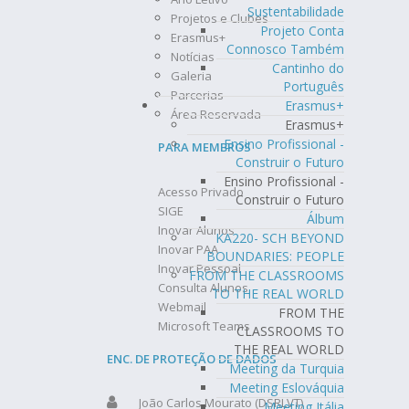
Sustentabilidade
Projetos e Clubes
Projeto Conta
Erasmus+
Connosco Também
Notícias
Cantinho do
Galeria
Português
Parcerias
Erasmus+
Área Reservada
Erasmus+
Ensino Profissional -
PARA MEMBROS
Construir o Futuro
Ensino Profissional -
Acesso Privado
Construir o Futuro
SIGE
Álbum
Inovar Alunos
KA220- SCH BEYOND
Inovar PAA
BOUNDARIES: PEOPLE
Inovar Pessoal
FROM THE CLASSROOMS
Consulta Alunos
TO THE REAL WORLD
Webmail
FROM THE
Microsoft Teams
CLASSROOMS TO
THE REAL WORLD
ENC. DE PROTEÇÃO DE DADOS
Meeting da Turquia
Meeting Eslováquia
João Carlos Mourato (DSRLVT)
Meeting Itália