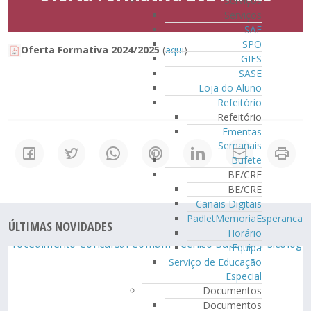
Serviços
Serviços
SAE
SPO
Oferta Formativa 2024/2025
(
aqui
)
GIES
SASE
Loja do Aluno
Refeitório
Refeitório
Ementas
Semanais
Bufete
BE/CRE
BE/CRE
Canais Digitais
PadletMemoriaEsperanca
ÚLTIMAS NOVIDADES
Horário
Equipa
Serviço de Educação
Especial
Documentos
Documentos