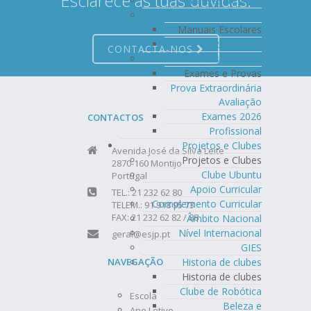
Esclarece as tuas dúvidas!
Tarefas Intuitivo
Manuais Escolares
Manuais Escolares
2025/2026
CONTACTA-NOS
Exames e Provas
Exames e Provas
Prova Extraordinária
Avaliação
Exames 2026
CONTACTOS
Profissional
Projetos e Clubes
Avenida José da Silva Leite
Projetos e Clubes
2870-160 Montijo
Clube Ubuntu
Portugal
Apoio Curricular
TEL.: 21 232 62 80
Complemento Curricular
TELEM.: 91 918 95 73
FAX: 21 232 62 82 / 88
Âmbito Nacional
Nível Internacional
geral@esjp.pt
GIES
Historia de clubes
NAVEGAÇÃO
Historia de clubes
Clube de Robótica
Escola
Beleza e
Ano Letivo