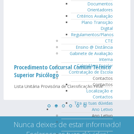
Documentos
Orientadores
Critérios Avaliação
Plano Transição
Digital
Regulamentos/Planos
CTE
Ensino @ Distância
Gabinete de Avaliação
Interna
Calendário Escolar
Procedimento Concursal Comum Técnico
Contratação de Escola
Superior Psicólogo
Contactos
Contactos
Lista Unitária Provisória de Classificação Final
Localização e
Contactos
Tira as tuas dúvidas
Ano Letivo
Ano Letivo
Oferta Formativa
Nunca deixes de estar informado!
2026/2027