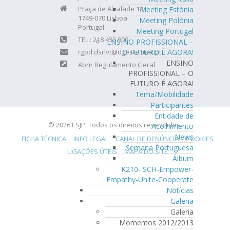
Praça de Alvalade 12
Meeting Estónia
1749-070 Lisboa
Meeting Polónia
Portugal
Meeting Portugal
TEL.: 218 433 900
ENSINO PROFISSIONAL –
O FUTURO É AGORA!
rgpd.dsrlvt@dgeste.mec.pt
ENSINO
Abrir Regulamento Geral
PROFISSIONAL – O
FUTURO É AGORA!
Tema/Mobilidade
Participantes
Entidade de
© 2026 ESJP. Todos os direitos reservados.
Acolhimento
News
FICHA TÉCNICA
INFO LEGAL
CANAL DE DENÚNCIA
COOKIES
Semana Portuguesa
LIGAÇÕES ÚTEIS
MAPA DO SITE
Álbum
K210- SCH-Empower-
Empathy-Unite-Cooperate
Notícias
Galeria
Galeria
Momentos 2012/2013