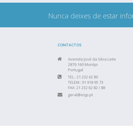
Nunca deixes de estar info
CONTACTOS
Avenida José da Silva Leite
2870-160 Montijo
Portugal
TEL.: 21 232 62 80
TELEM.: 91 918 95 73
FAX: 21 232 62 82 / 88
geral@esjp.pt