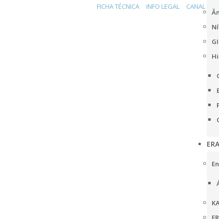
FICHA TÉCNICA
INFO LEGAL
CANAL DE 
Âm
Ní
GI
Hi
ER
En
KA
F