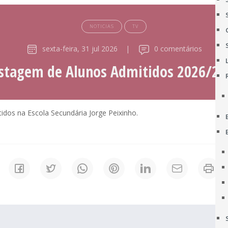
NOTICIAS
TV
sexta-feira, 31 jul 2026
|
0 comentários
istagem de Alunos Admitidos 2026/20
idos na Escola Secundária Jorge Peixinho.