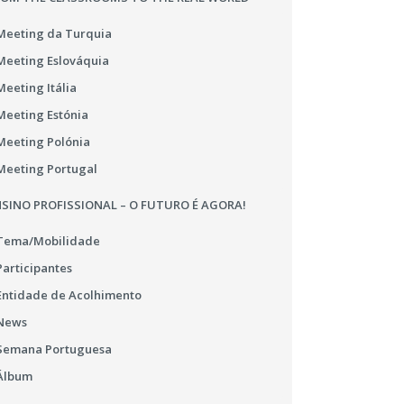
Meeting da Turquia
Meeting Eslováquia
Meeting Itália
Meeting Estónia
Meeting Polónia
Meeting Portugal
SINO PROFISSIONAL – O FUTURO É AGORA!
Tema/Mobilidade
Participantes
Entidade de Acolhimento
News
Semana Portuguesa
Álbum