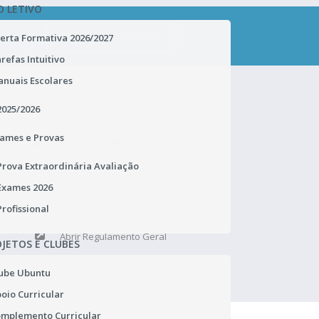
O LETIVO
CONTACTA-NOS
erta Formativa 2026/2027
refas Intuitivo
nuais Escolares
ENC. DE PROTEÇÃO DE DADOS
2025/2026
ames e Provas
João Carlos Mourato (DSRLVT)
Praça de Alvalade 12
Prova Extraordinária Avaliação
1749-070 Lisboa
Portugal
Exames 2026
TEL.: 218 433 900
Profissional
rgpd.dsrlvt@dgeste.mec.pt
Abrir Regulamento Geral
JETOS E CLUBES
ube Ubuntu
oio Curricular
mplemento Curricular