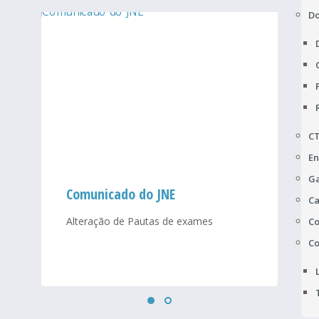
D
C
En
Ga
Comunicado do JNE
Ca
Alteração de Pautas de exames
Co
Co