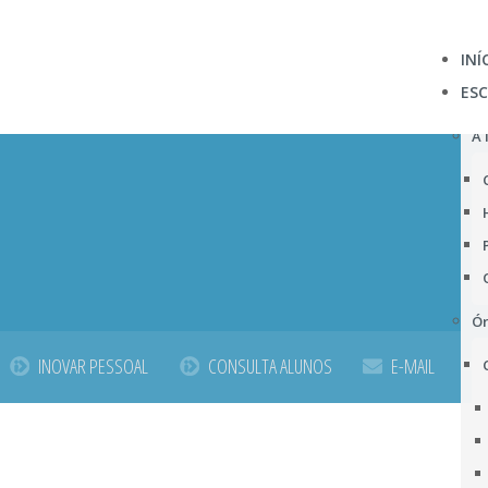
INÍ
ES
A 
Ór
INOVAR PESSOAL
CONSULTA ALUNOS
E-MAIL