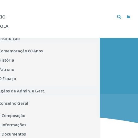
CIO
COLA
Instituição
Comemoração 60 Anos
História
Patrono
O Espaço
gãos de Admin. e Gest.
MICROSOFT TEAMS
BIBLIOTECA ESCOLAR
Conselho Geral
Composição
Informações
Documentos