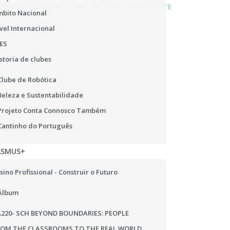
DENÚNCIA
COOKIES
LIGAÇÕES ÚTEIS
MAPA DO SITE
bito Nacional
vel Internacional
ES
storia de clubes
Clube de Robótica
Beleza e Sustentabilidade
Projeto Conta Connosco Também
Cantinho do Português
ASMUS+
sino Profissional - Construir o Futuro
Álbum
220- SCH BEYOND BOUNDARIES: PEOPLE
ROM THE CLASSROOMS TO THE REAL WORLD