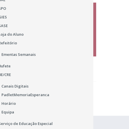
SPO
GIES
SASE
Loja do Aluno
27
Refeitório
Ementas Semanais
Bufete
BE/CRE
Canais Digitais
PadletMemoriaEsperanca
Horário
Equipa
Serviço de Educação Especial