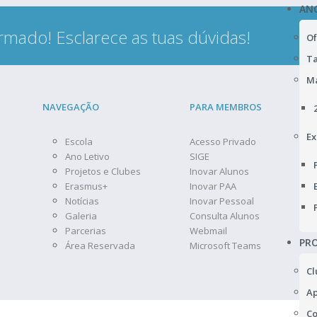
AN
rmado! Esclarece as tuas dúvidas!
Of
Ta
Ma
NAVEGAÇÃO
PARA MEMBROS
Ex
Escola
Acesso Privado
Ano Letivo
SIGE
Projetos e Clubes
Inovar Alunos
Erasmus+
Inovar PAA
Notícias
Inovar Pessoal
Galeria
Consulta Alunos
Parcerias
Webmail
PRO
Área Reservada
Microsoft Teams
Cl
Ap
Co