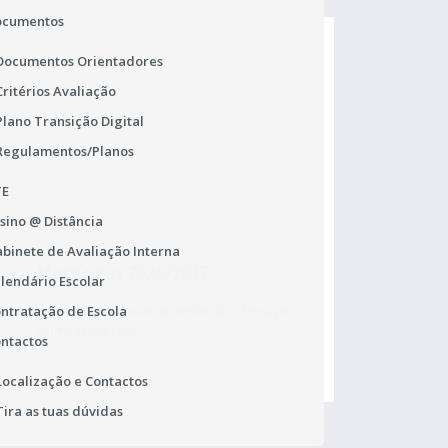
ocumentos
Documentos Orientadores
Critérios Avaliação
Plano Transição Digital
Regulamentos/Planos
TE
sino @ Distância
binete de Avaliação Interna
Matrículas 2026/2027
Pr
lendário Escolar
Horário de funcionamento dos Serviços
Ur
ntratação de Escola
Administrativos
ca
ntactos
Localização e Contactos
Tira as tuas dúvidas