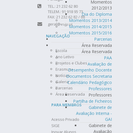
Momentos
TEL.: 21 232 62 80
2012/2013
TELEM.: 91 918 95 73
Dia do Diploma
FAX: 21 232 62 82 / 88
Momentos 2013/2014
geral@esjp.pt
Momentos 2014/2015
Momentos 2015/2016
NAVEGAÇÃO
Parcerias
Área Reservada
Escola
Área Reservada
Ano Letivo
PAA
Projetos e Clubes
Avaliação de
Erasmus+
Desempenho Docente
Notícias
Documentos Secretaria
Galeria
Calendário Pedagógico
Parcerias
Professores
Área Reservada
Professores
Partilha de Ficheiros
PARA MEMBROS
Gabinete de
Avaliação Interna -
GAI
Acesso Privado
Gabinete de
SIGE
Avaliação
Inovar Alunos