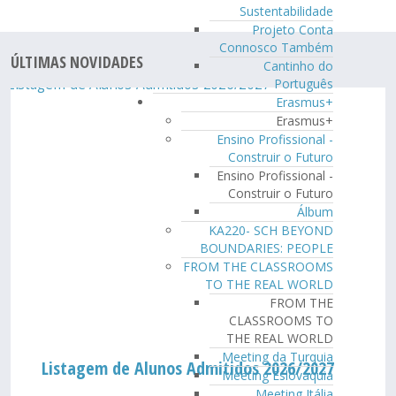
Sustentabilidade
Projeto Conta
Connosco Também
ÚLTIMAS NOVIDADES
Cantinho do
Português
Erasmus+
Erasmus+
Ensino Profissional -
Construir o Futuro
Ensino Profissional -
Construir o Futuro
Álbum
KA220- SCH BEYOND
BOUNDARIES: PEOPLE
FROM THE CLASSROOMS
TO THE REAL WORLD
FROM THE
CLASSROOMS TO
THE REAL WORLD
Meeting da Turquia
Listagem de Alunos Admitidos 2026/2027
Meeting Eslováquia
Meeting Itália