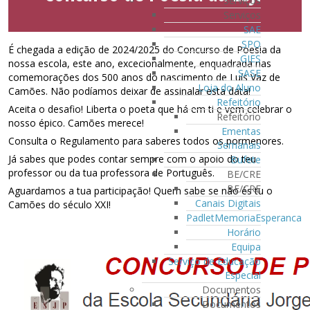
Serviços
Serviços
SAE
SPO
É chegada a edição de 2024/2025 do Concurso de Poesia da
GIES
nossa escola, este ano, excecionalmente, enquadrada nas
SASE
comemorações dos 500 anos do nascimento de Luís Vaz de
Loja do Aluno
Camões. Não podíamos deixar de assinalar esta data!
Refeitório
Aceita o desafio! Liberta o poeta que há em ti e vem celebrar o
Refeitório
nosso épico. Camões merece!
Ementas
Consulta o Regulamento para saberes todos os pormenores.
Semanais
Já sabes que podes contar sempre com o apoio do teu
Bufete
professor ou da tua professora de Português.
BE/CRE
BE/CRE
Aguardamos a tua participação! Quem sabe se não és tu o
Canais Digitais
Camões do século XXI!
PadletMemoriaEsperanca
Horário
Equipa
Serviço de Educação
Especial
Documentos
Documentos