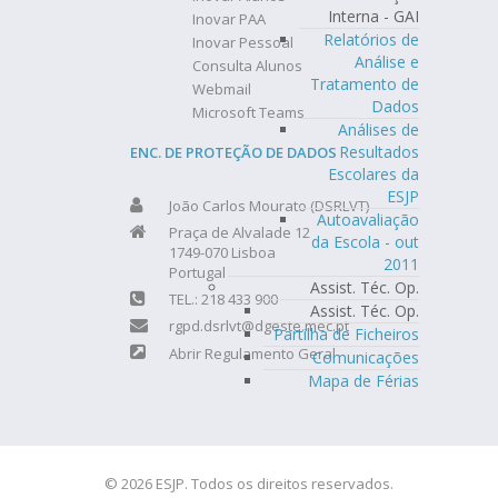
Interna - GAI
Inovar PAA
Relatórios de
Inovar Pessoal
Análise e
Consulta Alunos
Tratamento de
Webmail
Dados
Microsoft Teams
Análises de
Resultados
ENC. DE PROTEÇÃO DE DADOS
Escolares da
ESJP
João Carlos Mourato (DSRLVT)
Autoavaliação
Praça de Alvalade 12
da Escola - out
1749-070 Lisboa
2011
Portugal
Assist. Téc. Op.
TEL.: 218 433 900
Assist. Téc. Op.
rgpd.dsrlvt@dgeste.mec.pt
Partilha de Ficheiros
Abrir Regulamento Geral
Comunicações
Mapa de Férias
© 2026 ESJP. Todos os direitos reservados.