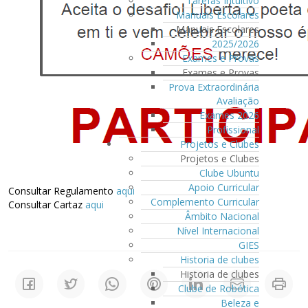
Tarefas Intuitivo
Manuais Escolares
Manuais Escolares
2025/2026
Exames e Provas
Exames e Provas
Prova Extraordinária
Avaliação
Exames 2026
Profissional
Projetos e Clubes
Projetos e Clubes
Clube Ubuntu
Apoio Curricular
Consultar Regulamento
aqui
Complemento Curricular
Consultar Cartaz
aqui
Âmbito Nacional
Nível Internacional
GIES
Historia de clubes
Historia de clubes
Clube de Robótica
Beleza e