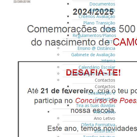
Documentos
Orientadores
Critérios Avaliação
Plano Transição
Digital
Regulamentos/Planos
CTE
Ensino @ Distância
Gabinete de Avaliação
Interna
Calendário Escolar
Contratação de Escola
Contactos
Contactos
Localização e
Contactos
Tira as tuas dúvidas
Ano Letivo
Ano Letivo
Oferta Formativa
2026/2027