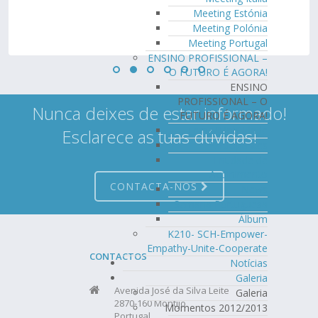
Meeting Estónia
Meeting Polónia
Meeting Portugal
ENSINO PROFISSIONAL –
O FUTURO É AGORA!
ENSINO
PROFISSIONAL – O
Nunca deixes de estar informado!
FUTURO É AGORA!
Tema/Mobilidade
Esclarece as tuas dúvidas!
Participantes
Entidade de
Acolhimento
CONTACTA-NOS
News
Semana Portuguesa
Álbum
K210- SCH-Empower-
Empathy-Unite-Cooperate
CONTACTOS
Notícias
Galeria
Avenida José da Silva Leite
Galeria
2870-160 Montijo
Momentos 2012/2013
Portugal