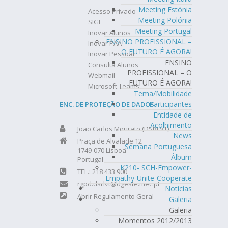
Meeting Estónia
Acesso Privado
Meeting Polónia
SIGE
Meeting Portugal
Inovar Alunos
ENSINO PROFISSIONAL –
Inovar PAA
O FUTURO É AGORA!
Inovar Pessoal
ENSINO
Consulta Alunos
PROFISSIONAL – O
Webmail
FUTURO É AGORA!
Microsoft Teams
Tema/Mobilidade
Participantes
ENC. DE PROTEÇÃO DE DADOS
Entidade de
Acolhimento
João Carlos Mourato (DSRLVT)
News
Praça de Alvalade 12
Semana Portuguesa
1749-070 Lisboa
Álbum
Portugal
K210- SCH-Empower-
TEL.: 218 433 900
Empathy-Unite-Cooperate
rgpd.dsrlvt@dgeste.mec.pt
Notícias
Abrir Regulamento Geral
Galeria
Galeria
Momentos 2012/2013