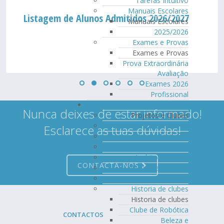
Tarefas Intuitivo
Manuais Escolares
Listagem de Alunos Admitidos 2026/2027
Manuais Escolares
2025/2026
Exames e Provas
Exames e Provas
Prova Extraordinária
Avaliação
Exames 2026
Profissional
Projetos e Clubes
Nunca deixes de estar informado!
Projetos e Clubes
Clube Ubuntu
Esclarece as tuas dúvidas!
Apoio Curricular
Complemento Curricular
Âmbito Nacional
CONTACTA-NOS
Nível Internacional
GIES
Historia de clubes
Historia de clubes
Clube de Robótica
CONTACTOS
Beleza e