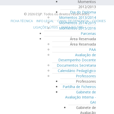
Momentos
2012/2013
Dia do Diploma
© 2026 ESJP. Todos os direitos reservados.
Momentos 2013/2014
FICHA TÉCNICA
INFO LEGAL
CANAL DE DENÚNCIA
COOKIES
Momentos 2014/2015
LIGAÇÕES ÚTEIS
MAPA DO SITE
Momentos 2015/2016
Parcerias
Área Reservada
Área Reservada
PAA
Avaliação de
Desempenho Docente
Documentos Secretaria
Calendário Pedagógico
Professores
Professores
Partilha de Ficheiros
Gabinete de
Avaliação Interna -
GAI
Gabinete de
Avaliação