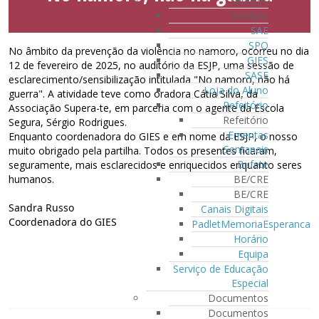
Serviços
Serviços
SAE
SPO
No âmbito da prevenção da violência no namoro, ocorreu no dia
GIES
12 de fevereiro de 2025, no auditório da ESJP, uma sessão de
SASE
esclarecimento/sensibilização intitulada "No namoro, não há
Loja do Aluno
guerra". A atividade teve como oradora Cátia Silva, da
Refeitório
Associação Supera-te, em parceria com o agente da Escola
Refeitório
Segura, Sérgio Rodrigues.
Ementas
Enquanto coordenadora do GIES e em nome da ESJP, o nosso
Semanais
muito obrigado pela partilha. Todos os presentes ficaram,
Bufete
seguramente, mais esclarecidos e enriquecidos enquanto seres
BE/CRE
humanos.
BE/CRE
Sandra Russo
Canais Digitais
Coordenadora do GIES
PadletMemoriaEsperanca
Horário
Equipa
Serviço de Educação
Especial
Documentos
Documentos