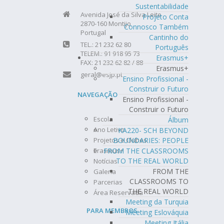
Sustentabilidade
Avenida José da Silva Leite
Projeto Conta
2870-160 Montijo
Connosco Também
Portugal
Cantinho do
TEL.: 21 232 62 80
Português
TELEM.: 91 918 95 73
Erasmus+
FAX: 21 232 62 82 / 88
Erasmus+
geral@esjp.pt
Ensino Profissional -
Construir o Futuro
NAVEGAÇÃO
Ensino Profissional -
Construir o Futuro
Escola
Álbum
Ano Letivo
KA220- SCH BEYOND
BOUNDARIES: PEOPLE
Projetos e Clubes
FROM THE CLASSROOMS
Erasmus+
TO THE REAL WORLD
Notícias
FROM THE
Galeria
CLASSROOMS TO
Parcerias
THE REAL WORLD
Área Reservada
Meeting da Turquia
PARA MEMBROS
Meeting Eslováquia
Meeting Itália