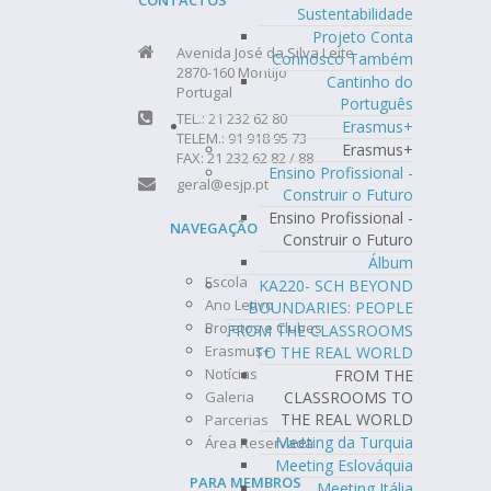
CONTACTOS
Sustentabilidade
Projeto Conta
Avenida José da Silva Leite
Connosco Também
2870-160 Montijo
Cantinho do
Portugal
Português
TEL.: 21 232 62 80
Erasmus+
TELEM.: 91 918 95 73
Erasmus+
FAX: 21 232 62 82 / 88
Ensino Profissional -
geral@esjp.pt
Construir o Futuro
Ensino Profissional -
NAVEGAÇÃO
Construir o Futuro
Álbum
Escola
KA220- SCH BEYOND
Ano Letivo
BOUNDARIES: PEOPLE
Projetos e Clubes
FROM THE CLASSROOMS
Erasmus+
TO THE REAL WORLD
Notícias
FROM THE
CLASSROOMS TO
Galeria
THE REAL WORLD
Parcerias
Meeting da Turquia
Área Reservada
Meeting Eslováquia
PARA MEMBROS
Meeting Itália