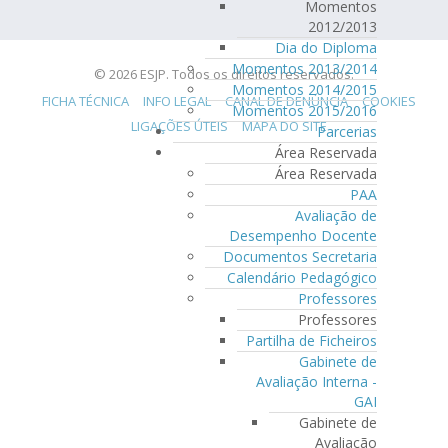
Momentos
2012/2013
Dia do Diploma
Momentos 2013/2014
© 2026 ESJP. Todos os direitos reservados.
Momentos 2014/2015
FICHA TÉCNICA
INFO LEGAL
CANAL DE DENÚNCIA
COOKIES
Momentos 2015/2016
LIGAÇÕES ÚTEIS
MAPA DO SITE
Parcerias
Área Reservada
Área Reservada
PAA
Avaliação de
Desempenho Docente
Documentos Secretaria
Calendário Pedagógico
Professores
Professores
Partilha de Ficheiros
Gabinete de
Avaliação Interna -
GAI
Gabinete de
Avaliação