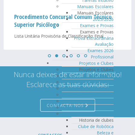
Tarefas Intuitivo
Manuais Escolares
Manuais Escolares
Procedimento Concursal Comum Técnico
2025/2026
Superior Psicólogo
Exames e Provas
Exames e Provas
Lista Unitária Provisória de Classificação Final
Prova Extraordinária
Avaliação
Exames 2026
Profissional
Projetos e Clubes
Projetos e Clubes
Nunca deixes de estar informado!
Clube Ubuntu
Apoio Curricular
Esclarece as tuas dúvidas!
Complemento Curricular
Âmbito Nacional
Nível Internacional
CONTACTA-NOS
GIES
Historia de clubes
Historia de clubes
Clube de Robótica
Beleza e