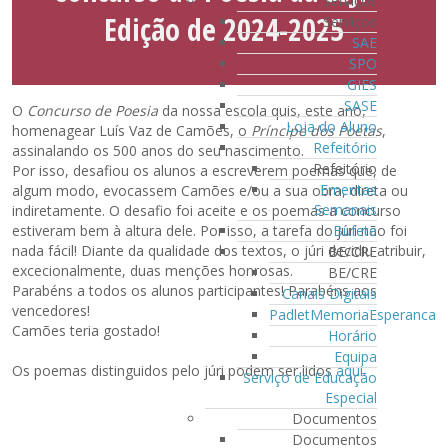
Serviços
Edição de 2024-2025
Serviços
SAE
SPO
GIES
SASE
O
Concurso de Poesia
da nossa escola quis, este ano,
Loja do Aluno
homenagear Luís Vaz de Camões, o
Príncipe dos Poetas
,
Refeitório
assinalando os 500 anos do seu nascimento.
Refeitório
Por isso, desafiou os alunos a escreverem poemas que, de
Ementas
algum modo, evocassem Camões e/ou a sua obra, direta ou
Semanais
indiretamente. O desafio foi aceite e os poemas a concurso
Bufete
estiveram bem à altura dele. Por isso, a tarefa do júri não foi
nada fácil! Diante da qualidade dos textos, o júri decidiu atribuir,
BE/CRE
excecionalmente, duas menções honrosas.
BE/CRE
Parabéns a todos os alunos participantes! Parabéns aos
Canais Digitais
vencedores!
PadletMemoriaEsperanca
Camões teria gostado!
Horário
Equipa
Os poemas distinguidos pelo júri podem ser lidos
aqui
.
Serviço de Educação
Especial
Documentos
Documentos