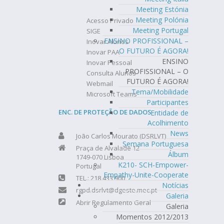
Meeting Estónia
Meeting Polónia
Acesso Privado
Meeting Portugal
SIGE
ENSINO PROFISSIONAL –
Inovar Alunos
O FUTURO É AGORA!
Inovar PAA
ENSINO
Inovar Pessoal
PROFISSIONAL – O
Consulta Alunos
FUTURO É AGORA!
Webmail
Tema/Mobilidade
Microsoft Teams
Participantes
ENC. DE PROTEÇÃO DE DADOS
Entidade de
Acolhimento
News
João Carlos Mourato (DSRLVT)
Semana Portuguesa
Praça de Alvalade 12
Álbum
1749-070 Lisboa
K210- SCH-Empower-
Portugal
Empathy-Unite-Cooperate
TEL.: 218 433 900
Notícias
rgpd.dsrlvt@dgeste.mec.pt
Galeria
Abrir Regulamento Geral
Galeria
Momentos 2012/2013