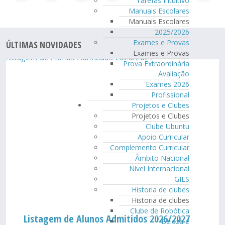
Tarefas Intuitivo
Manuais Escolares
Manuais Escolares
2025/2026
Exames e Provas
ÚLTIMAS NOVIDADES
Exames e Provas
Prova Extraordinária
Avaliação
Exames 2026
Profissional
Projetos e Clubes
Projetos e Clubes
Clube Ubuntu
Apoio Curricular
Complemento Curricular
Âmbito Nacional
Nível Internacional
GIES
Historia de clubes
Historia de clubes
Clube de Robótica
Listagem de Alunos Admitidos 2026/2027
Beleza e