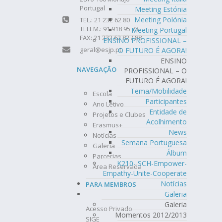
Portugal
Meeting Estónia
Meeting Polónia
TEL.: 21 232 62 80
TELEM.: 91 918 95 73
Meeting Portugal
FAX: 21 232 62 82 / 88
ENSINO PROFISSIONAL –
geral@esjp.pt
O FUTURO É AGORA!
ENSINO
NAVEGAÇÃO
PROFISSIONAL – O
FUTURO É AGORA!
Tema/Mobilidade
Escola
Participantes
Ano Letivo
Entidade de
Projetos e Clubes
Acolhimento
Erasmus+
News
Notícias
Semana Portuguesa
Galeria
Álbum
Parcerias
K210- SCH-Empower-
Área Reservada
Empathy-Unite-Cooperate
Notícias
PARA MEMBROS
Galeria
Galeria
Acesso Privado
Momentos 2012/2013
SIGE