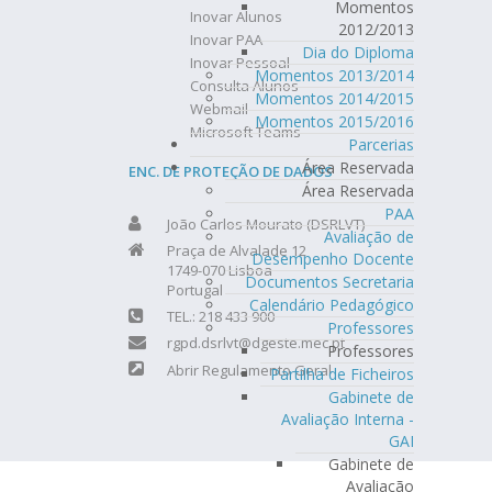
Momentos
Inovar Alunos
2012/2013
Inovar PAA
Dia do Diploma
Inovar Pessoal
Momentos 2013/2014
Consulta Alunos
Momentos 2014/2015
Webmail
Momentos 2015/2016
Microsoft Teams
Parcerias
Área Reservada
ENC. DE PROTEÇÃO DE DADOS
Área Reservada
PAA
João Carlos Mourato (DSRLVT)
Avaliação de
Praça de Alvalade 12
Desempenho Docente
1749-070 Lisboa
Documentos Secretaria
Portugal
Calendário Pedagógico
TEL.: 218 433 900
Professores
rgpd.dsrlvt@dgeste.mec.pt
Professores
Abrir Regulamento Geral
Partilha de Ficheiros
Gabinete de
Avaliação Interna -
GAI
Gabinete de
Avaliação