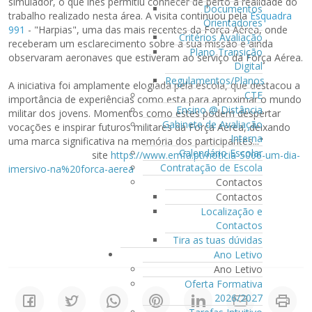
simulador, o que lhes permitiu conhecer de perto a realidade do
Documentos
trabalho realizado nesta área. A visita continuou pela
Esquadra
Orientadores
991
- "Harpias", uma das mais recentes da Força Aérea, onde
Critérios Avaliação
receberam um esclarecimento sobre a sua missão e ainda
Plano Transição
observaram aeronaves que estiveram ao serviço da Força Aérea.
Digital
Regulamentos/Planos
A iniciativa foi amplamente elogiada pela escola, que destacou a
CTE
importância de experiências como esta para aproximar o mundo
Ensino @ Distância
militar dos jovens. Momentos como estes podem despertar
Gabinete de Avaliação
vocações e inspirar futuros militares da Força Aérea, deixando
Interna
uma marca significativa na memória dos participantes..."
Calendário Escolar
site
https://www.emfa.pt/noticia-5006-um-dia-
Contratação de Escola
imersivo-na%20forca-aerea
Contactos
Contactos
Localização e
Contactos
Tira as tuas dúvidas
Ano Letivo
Ano Letivo
Oferta Formativa
2026/2027