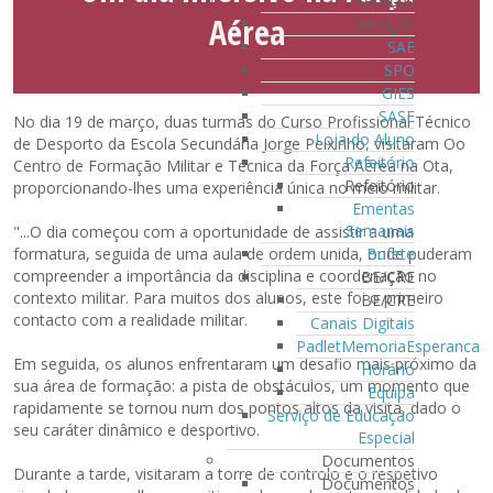
Serviços
Aérea
Serviços
SAE
SPO
GIES
SASE
No dia 19 de março, duas turmas do Curso Profissional Técnico
Loja do Aluno
de Desporto da Escola Secundária Jorge Peixinho, visitaram Oo
Refeitório
Centro de Formação Militar e Técnica da Força Aérea na Ota,
Refeitório
proporcionando-lhes uma experiência única no meio militar.
Ementas
Semanais
"...O dia começou com a oportunidade de assistir a uma
Bufete
formatura, seguida de uma aula de ordem unida, onde puderam
compreender a importância da disciplina e coordenação no
BE/CRE
contexto militar. Para muitos dos alunos, este foi o primeiro
BE/CRE
contacto com a realidade militar.
Canais Digitais
PadletMemoriaEsperanca
Em seguida, os alunos enfrentaram um desafio mais próximo da
Horário
sua área de formação: a pista de obstáculos, um momento que
Equipa
rapidamente se tornou num dos pontos altos da visita, dado o
Serviço de Educação
seu caráter dinâmico e desportivo.
Especial
Documentos
Durante a tarde, visitaram a torre de controlo e o respetivo
Documentos