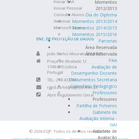
Inovar PAA
Momentos
2012/2013
Inovar Pessoal
Dia do Diploma
Consulta Alunos
Momentos 2013/2014
Webmail
Momentos 2014/2015
Microsoft Teams
Momentos 2015/2016
ENC. DE PROTEÇÃO DE DADOS
Parcerias
Área Reservada
Área Reservada
João Carlos Mourato (DSRLVT)
PAA
Praça de Alvalade 12
Avaliação de
1749-070 Lisboa
Portugal
Desempenho Docente
Documentos Secretaria
TEL.: 218 433 900
Calendário Pedagógico
rgpd.dsrlvt@dgeste.mec.pt
Professores
Abrir Regulamento Geral
Professores
Partilha de Ficheiros
Gabinete de
Avaliação Interna -
GAI
Gabinete de
© 2026 ESJP. Todos os direitos reservados.
Avaliação