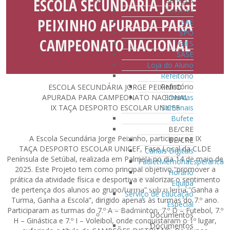
ESCOLA SECUNDÁRIA JORGE
Serviços
Serviços
PEIXINHO APURADA PARA
SAE
SPO
CAMPEONATO NACIONAL
GIES
SASE
Loja do Aluno
Refeitório
Refeitório
ESCOLA SECUNDÁRIA JORGE PEIXINHO
Ementas
APURADA PARA CAMPEONATO NACIONAL
Semanais
IX TAÇA DESPORTO ESCOLAR UNICEF
Bufete
BE/CRE
A Escola Secundária Jorge Peixinho, participou na IX
BE/CRE
TAÇA DESPORTO ESCOLAR UNICEF, Fase Local da CLDE
Canais Digitais
Península de Setúbal, realizada em Palmela no dia 14 de maio de
PadletMemoriaEsperanca
2025. Este Projeto tem como principal objetivo “promover a
Horário
prática da atividade física e desportiva e valorizar o sentimento
Equipa
de pertença dos alunos ao grupo/turma” sob o lema “Ganha a
Serviço de Educação
Turma, Ganha a Escola”, dirigido apenas às turmas do 7.º ano.
Especial
Participaram as turmas do 7.º A – Badminton, 7.º D – Futebol, 7.º
Documentos
H – Ginástica e 7.º I – Voleibol, onde conquistaram o 1º lugar,
Documentos