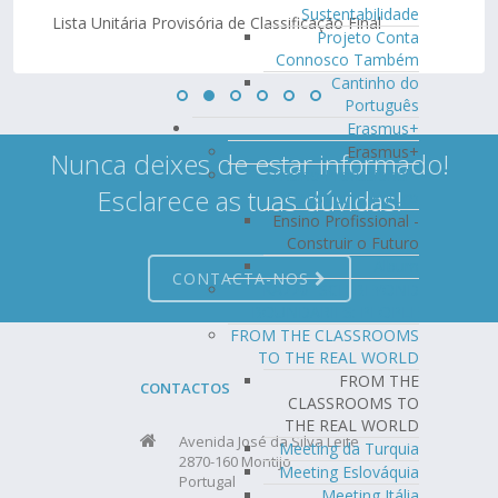
Sustentabilidade
Lista Unitária Provisória de Classificação Final
Projeto Conta
Connosco Também
Cantinho do
Português
Erasmus+
Erasmus+
Nunca deixes de estar informado!
Ensino Profissional -
Esclarece as tuas dúvidas!
Construir o Futuro
Ensino Profissional -
Construir o Futuro
Álbum
CONTACTA-NOS
KA220- SCH BEYOND
BOUNDARIES: PEOPLE
FROM THE CLASSROOMS
TO THE REAL WORLD
FROM THE
CONTACTOS
CLASSROOMS TO
THE REAL WORLD
Avenida José da Silva Leite
Meeting da Turquia
2870-160 Montijo
Meeting Eslováquia
Portugal
Meeting Itália