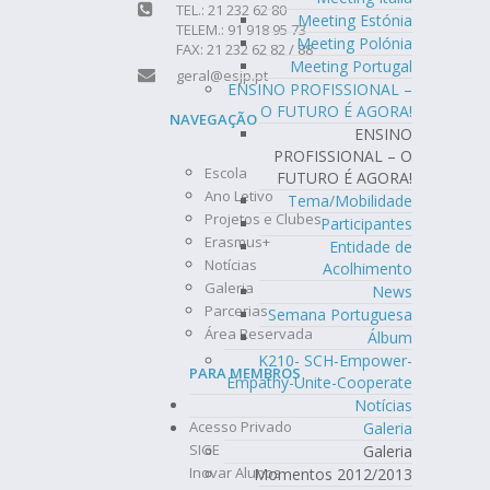
TEL.: 21 232 62 80
Meeting Estónia
TELEM.: 91 918 95 73
Meeting Polónia
FAX: 21 232 62 82 / 88
Meeting Portugal
geral@esjp.pt
ENSINO PROFISSIONAL –
O FUTURO É AGORA!
NAVEGAÇÃO
ENSINO
PROFISSIONAL – O
Escola
FUTURO É AGORA!
Ano Letivo
Tema/Mobilidade
Projetos e Clubes
Participantes
Erasmus+
Entidade de
Notícias
Acolhimento
Galeria
News
Parcerias
Semana Portuguesa
Área Reservada
Álbum
K210- SCH-Empower-
PARA MEMBROS
Empathy-Unite-Cooperate
Notícias
Acesso Privado
Galeria
SIGE
Galeria
Inovar Alunos
Momentos 2012/2013