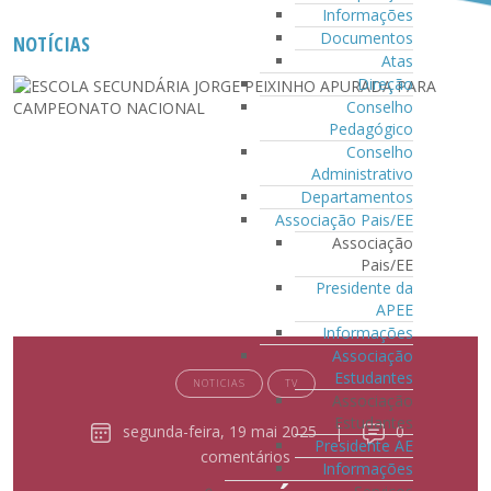
Informações
Documentos
NOTÍCIAS
Atas
Direção
Conselho
Pedagógico
Conselho
Administrativo
Departamentos
Associação Pais/EE
Associação
Pais/EE
Presidente da
APEE
Informações
Associação
Estudantes
NOTICIAS
TV
Associação
Estudantes
segunda-feira, 19 mai 2025
|
0
Presidente AE
comentários
Informações