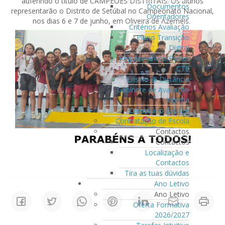
auferindo o título de CAMPEÕES DISTRITAIS. Os alunos
Documentos
representarão o Distrito de Setúbal no Campeonato Nacional,
Orientadores
nos dias 6 e 7 de junho, em Oliveira de Azeméis.
Critérios Avaliação
Plano Transição
Digital
Regulamentos/Planos
CTE
Ensino @ Distância
Gabinete de Avaliação
Interna
Calendário Escolar
Contratação de Escola
Contactos
Contactos
Localização e
Contactos
Tira as tuas dúvidas
Ano Letivo
Ano Letivo
Oferta Formativa
2026/2027