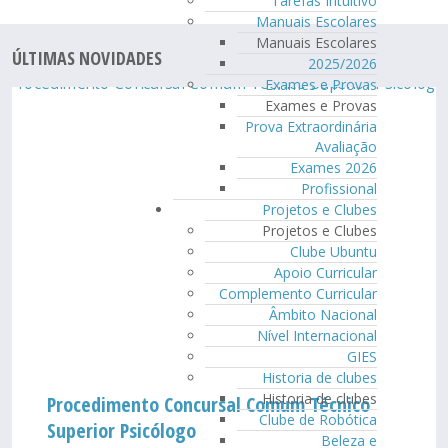
Tarefas Intuitivo
Manuais Escolares
Manuais Escolares
ÚLTIMAS NOVIDADES
2025/2026
Exames e Provas
Exames e Provas
Prova Extraordinária
Avaliação
Exames 2026
Profissional
Projetos e Clubes
Projetos e Clubes
Clube Ubuntu
Apoio Curricular
Complemento Curricular
Âmbito Nacional
Nível Internacional
GIES
Historia de clubes
Historia de clubes
Procedimento Concursal Comum Técnico
Clube de Robótica
Superior Psicólogo
Beleza e