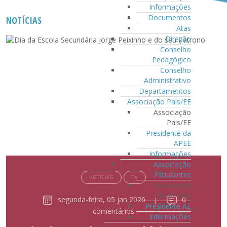
Informações
Documentos
NOTÍCIAS
Atas
Direção
Conselho
Pedagógico
Conselho
Administrativo
Departamentos
Associação Pais/EE
Associação
Pais/EE
Presidente da
APEE
Informações
Associação
Estudantes
NOTICIAS
TV
Associação
Estudantes
segunda-feira, 05 jan 2026
|
0
Presidente AE
comentários
Informações