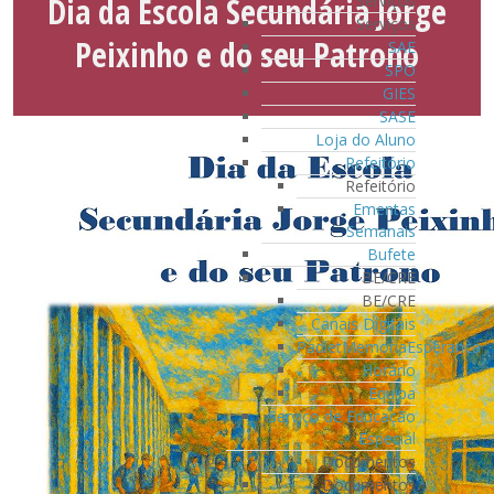
Dia da Escola Secundária Jorge
Serviços
Serviços
Peixinho e do seu Patrono
SAE
SPO
GIES
SASE
Loja do Aluno
Refeitório
Refeitório
Ementas
Semanais
Bufete
BE/CRE
BE/CRE
Canais Digitais
PadletMemoriaEsperanca
Horário
Equipa
Serviço de Educação
Especial
Documentos
Documentos