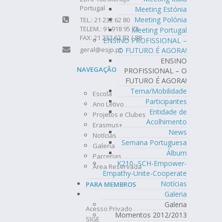
Portugal
Meeting Estónia
Meeting Polónia
TEL.: 21 232 62 80
TELEM.: 91 918 95 73
Meeting Portugal
FAX: 21 232 62 82 / 88
ENSINO PROFISSIONAL –
geral@esjp.pt
O FUTURO É AGORA!
ENSINO
NAVEGAÇÃO
PROFISSIONAL – O
FUTURO É AGORA!
Tema/Mobilidade
Escola
Participantes
Ano Letivo
Entidade de
Projetos e Clubes
Acolhimento
Erasmus+
News
Notícias
Semana Portuguesa
Galeria
Álbum
Parcerias
K210- SCH-Empower-
Área Reservada
Empathy-Unite-Cooperate
Notícias
PARA MEMBROS
Galeria
Galeria
Acesso Privado
Momentos 2012/2013
SIGE