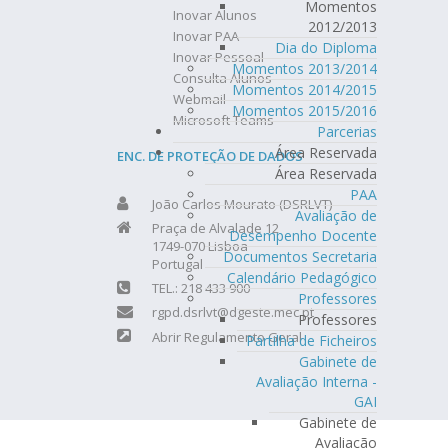
Momentos
Inovar Alunos
2012/2013
Inovar PAA
Dia do Diploma
Inovar Pessoal
Momentos 2013/2014
Consulta Alunos
Momentos 2014/2015
Webmail
Momentos 2015/2016
Microsoft Teams
Parcerias
Área Reservada
ENC. DE PROTEÇÃO DE DADOS
Área Reservada
PAA
João Carlos Mourato (DSRLVT)
Avaliação de
Praça de Alvalade 12
Desempenho Docente
1749-070 Lisboa
Documentos Secretaria
Portugal
Calendário Pedagógico
TEL.: 218 433 900
Professores
rgpd.dsrlvt@dgeste.mec.pt
Professores
Abrir Regulamento Geral
Partilha de Ficheiros
Gabinete de
Avaliação Interna -
GAI
Gabinete de
Avaliação