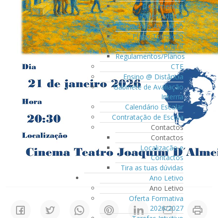
Documentos
Orientadores
Critérios Avaliação
Plano Transição
Digital
Regulamentos/Planos
CTE
Ensino @ Distância
Gabinete de Avaliação
Interna
Calendário Escolar
Contratação de Escola
Contactos
Contactos
Localização e
Contactos
Tira as tuas dúvidas
Ano Letivo
Ano Letivo
Oferta Formativa
2026/2027