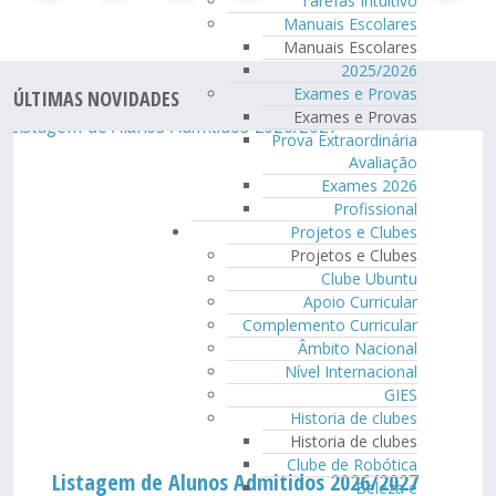
Tarefas Intuitivo
Manuais Escolares
Manuais Escolares
2025/2026
Exames e Provas
ÚLTIMAS NOVIDADES
Exames e Provas
Prova Extraordinária
Avaliação
Exames 2026
Profissional
Projetos e Clubes
Projetos e Clubes
Clube Ubuntu
Apoio Curricular
Complemento Curricular
Âmbito Nacional
Nível Internacional
GIES
Historia de clubes
Historia de clubes
Clube de Robótica
Listagem de Alunos Admitidos 2026/2027
Beleza e