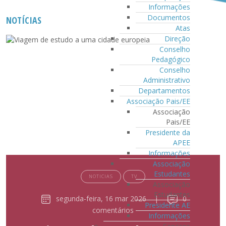
Informações
Documentos
NOTÍCIAS
Atas
Direção
Conselho
Pedagógico
Conselho
Administrativo
Departamentos
Associação Pais/EE
Associação
Pais/EE
Presidente da
APEE
Informações
Associação
Estudantes
NOTICIAS
TV
Associação
Estudantes
segunda-feira, 16 mar 2026
|
0
Presidente AE
comentários
Informações