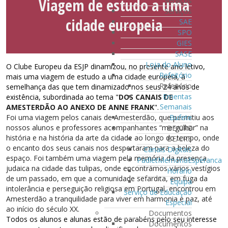
Viagem de estudo a uma
Serviços
Serviços
cidade europeia
SAE
SPO
GIES
SASE
Loja do Aluno
O Clube Europeu da ESJP dinamizou, no presente ano letivo,
Refeitório
mais uma viagem de estudo a uma cidade europeia, à
Refeitório
semelhança das que tem dinamizado nos seus 24 anos de
Ementas
existência, subordinada ao tema "
DOS CANAIS DE
Semanais
AMESTERDÃO AO ANEXO DE ANNE FRANK
".
Bufete
Foi uma viagem pelos canais de Amesterdão, que permitiu aos
nossos alunos e professores acompanhantes “mergulhar” na
BE/CRE
história e na história da arte da cidade ao longo do tempo, onde
BE/CRE
o encanto dos seus canais nos despertaram para a beleza do
Canais Digitais
espaço. Foi também uma viagem pela memória da presença
PadletMemoriaEsperanca
judaica na cidade das tulipas, onde encontrámos vários vestígios
Horário
de um passado, em que a comunidade sefardita, em fuga da
Equipa
intolerância e perseguição religiosa em Portugal, encontrou em
Serviço de Educação
Amesterdão a tranquilidade para viver em harmonia e paz, até
Especial
ao início do século XX.
Documentos
Todos os alunos e alunas estão de parabéns pelo seu interesse
Documentos