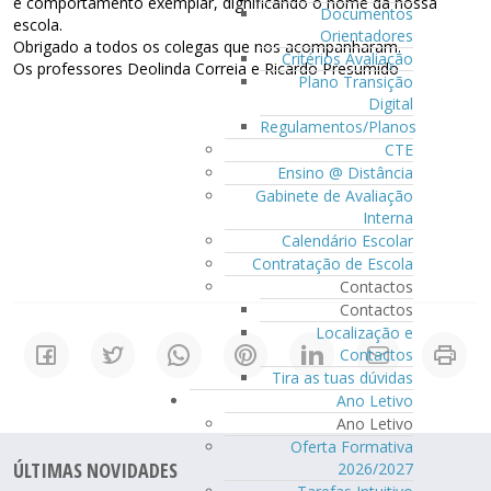
e comportamento exemplar, dignificando o nome da nossa
Documentos
escola.
Orientadores
Obrigado a todos os colegas que nos acompanharam.
Critérios Avaliação
Os professores Deolinda Correia e Ricardo Presumido
Plano Transição
Digital
Regulamentos/Planos
CTE
Ensino @ Distância
Gabinete de Avaliação
Interna
Calendário Escolar
Contratação de Escola
Contactos
Contactos
Localização e
Contactos
Tira as tuas dúvidas
Ano Letivo
Ano Letivo
Oferta Formativa
ÚLTIMAS NOVIDADES
2026/2027