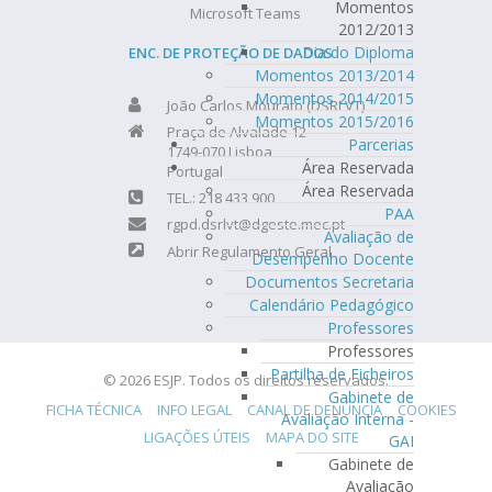
Momentos
Microsoft Teams
2012/2013
Dia do Diploma
ENC. DE PROTEÇÃO DE DADOS
Momentos 2013/2014
Momentos 2014/2015
João Carlos Mourato (DSRLVT)
Momentos 2015/2016
Praça de Alvalade 12
Parcerias
1749-070 Lisboa
Área Reservada
Portugal
Área Reservada
TEL.: 218 433 900
PAA
rgpd.dsrlvt@dgeste.mec.pt
Avaliação de
Abrir Regulamento Geral
Desempenho Docente
Documentos Secretaria
Calendário Pedagógico
Professores
Professores
Partilha de Ficheiros
© 2026 ESJP. Todos os direitos reservados.
Gabinete de
FICHA TÉCNICA
INFO LEGAL
CANAL DE DENÚNCIA
COOKIES
Avaliação Interna -
LIGAÇÕES ÚTEIS
MAPA DO SITE
GAI
Gabinete de
Avaliação