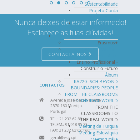
Sustentabilidade
Projeto Conta
Connosco Também
Nunca deixes de estar informado!
Cantinho do
Português
Esclarece as tuas dúvidas!
Erasmus+
Erasmus+
Ensino Profissional -
CONTACTA-NOS
Construir o Futuro
Ensino Profissional -
Construir o Futuro
Álbum
KA220- SCH BEYOND
CONTACTOS
BOUNDARIES: PEOPLE
FROM THE CLASSROOMS
Avenida José da Silva Leite
TO THE REAL WORLD
2870-160 Montijo
FROM THE
Portugal
CLASSROOMS TO
TEL.: 21 232 62 80
THE REAL WORLD
TELEM.: 91 918 95 73
Meeting da Turquia
FAX: 21 232 62 82 / 88
Meeting Eslováquia
geral@esjp.pt
Meeting Itália