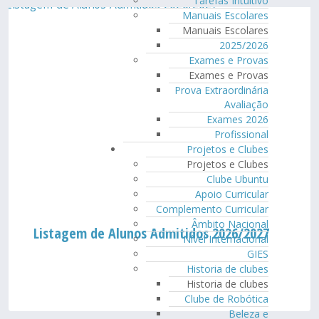
Tarefas Intuitivo
Manuais Escolares
Manuais Escolares
2025/2026
Exames e Provas
Exames e Provas
Prova Extraordinária
Avaliação
Exames 2026
Profissional
Projetos e Clubes
Projetos e Clubes
Clube Ubuntu
Apoio Curricular
Complemento Curricular
Âmbito Nacional
Listagem de Alunos Admitidos 2026/2027
Nível Internacional
GIES
Historia de clubes
Historia de clubes
Clube de Robótica
Beleza e