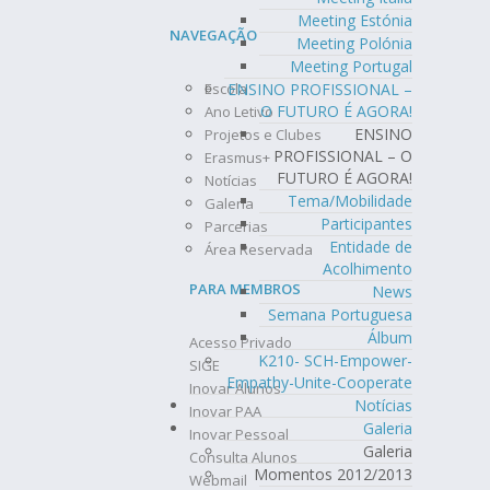
Meeting Estónia
NAVEGAÇÃO
Meeting Polónia
Meeting Portugal
ENSINO PROFISSIONAL –
Escola
O FUTURO É AGORA!
Ano Letivo
ENSINO
Projetos e Clubes
PROFISSIONAL – O
Erasmus+
FUTURO É AGORA!
Notícias
Tema/Mobilidade
Galeria
Participantes
Parcerias
Entidade de
Área Reservada
Acolhimento
PARA MEMBROS
News
Semana Portuguesa
Álbum
Acesso Privado
K210- SCH-Empower-
SIGE
Empathy-Unite-Cooperate
Inovar Alunos
Notícias
Inovar PAA
Galeria
Inovar Pessoal
Galeria
Consulta Alunos
Momentos 2012/2013
Webmail