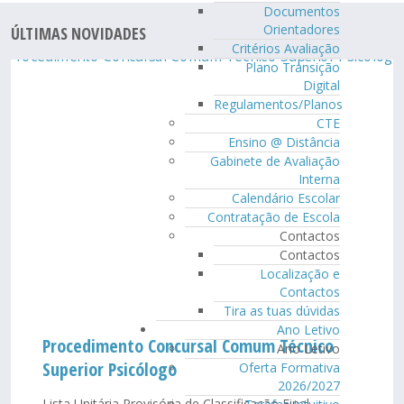
Documentos
Orientadores
ÚLTIMAS NOVIDADES
Critérios Avaliação
Plano Transição
Digital
Regulamentos/Planos
CTE
Ensino @ Distância
Gabinete de Avaliação
Interna
Calendário Escolar
Contratação de Escola
Contactos
Contactos
Localização e
Contactos
Tira as tuas dúvidas
Ano Letivo
Procedimento Concursal Comum Técnico
Ano Letivo
Superior Psicólogo
Oferta Formativa
2026/2027
Lista Unitária Provisória de Classificação Final