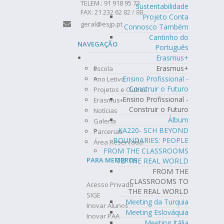
TELEM.: 91 918 95 73
Sustentabilidade
FAX: 21 232 62 82 / 88
Projeto Conta
geral@esjp.pt
Connosco Também
Cantinho do
NAVEGAÇÃO
Português
Erasmus+
Erasmus+
Escola
Ensino Profissional -
Ano Letivo
Construir o Futuro
Projetos e Clubes
Ensino Profissional -
Erasmus+
Construir o Futuro
Notícias
Álbum
Galeria
KA220- SCH BEYOND
Parcerias
BOUNDARIES: PEOPLE
Área Reservada
FROM THE CLASSROOMS
PARA MEMBROS
TO THE REAL WORLD
FROM THE
CLASSROOMS TO
Acesso Privado
THE REAL WORLD
SIGE
Meeting da Turquia
Inovar Alunos
Meeting Eslováquia
Inovar PAA
Meeting Itália