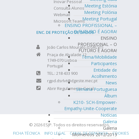
Inovar Pessoal
Meeting Estónia
Consulta Alunos
Meeting Polónia
Webmail
Meeting Portugal
Microsoft Teams
ENSINO PROFISSIONAL –
O FUTURO É AGORA!
ENC. DE PROTEÇÃO DE DADOS
ENSINO
PROFISSIONAL – O
João Carlos Mourato (DSRLVT)
FUTURO É AGORA!
Praça de Alvalade 12
Tema/Mobilidade
1749-070 Lisboa
Participantes
Portugal
Entidade de
TEL.: 218 433 900
Acolhimento
rgpd.dsrlvt@dgeste.mec.pt
News
Abrir Regulamento Geral
Semana Portuguesa
Álbum
K210- SCH-Empower-
Empathy-Unite-Cooperate
Notícias
Galeria
© 2026 ESJP. Todos os direitos reservados.
Galeria
FICHA TÉCNICA
INFO LEGAL
CANAL DE DENÚNCIA
COOKIES
Momentos 2012/2013