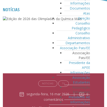
Informações
Documentos
NOTÍCIAS
Atas
Direção
Conselho
Pedagógico
Conselho
Administrativo
Departamentos
Associação Pais/EE
Associação
Pais/EE
Presidente da
APEE
Informações
Associação
Estudantes
NOTICIAS
TV
Associação
Estudantes
segunda-feira, 16 mar 2026
|
0
Presidente AE
comentários
Informações