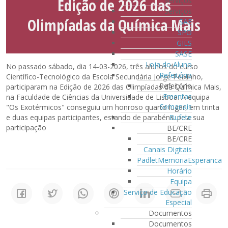
Edição de 2026 das
Serviços
Serviços
Olimpíadas da Química Mais
SAE
SPO
GIES
SASE
Loja do Aluno
No passado sábado, dia 14-03-2026, três alunos do curso
Refeitório
Científico-Tecnológico da Escola Secundária Jorge Peixinho,
Refeitório
participaram na Edição de 2026 das Olimpíadas da Química Mais,
Ementas
na Faculdade de Ciências da Universidade de Lisboa. A equipa
Semanais
"Os Exotérmicos" conseguiu um honroso quarto lugar, em trinta
Bufete
e duas equipas participantes, estando de parabéns. pela sua
participação
BE/CRE
BE/CRE
Canais Digitais
PadletMemoriaEsperanca
Horário
Equipa
Serviço de Educação
Especial
Documentos
Documentos