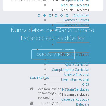
Tarefas Intuitivo
Manuais Escolares
Manuais Escolares
2025/2026
Exames e Provas
Exames e Provas
Nunca deixes de estar informado!
Prova Extraordinária
Avaliação
Esclarece as tuas dúvidas!
Exames 2026
Profissional
Projetos e Clubes
CONTACTA-NOS
Projetos e Clubes
Clube Ubuntu
Apoio Curricular
Complemento Curricular
Âmbito Nacional
CONTACTOS
Nível Internacional
GIES
Avenida José da Silva Leite
Historia de clubes
2870-160 Montijo
Historia de clubes
Portugal
Clube de Robótica
TEL.: 21 232 62 80
Beleza e