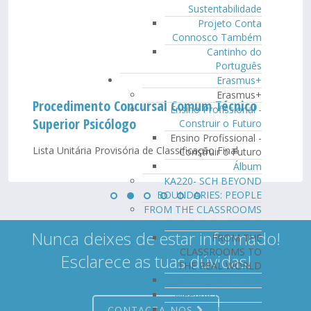
Sustentabilidade
Projeto Conta
Connosco Também
Cantinho do
Português
Erasmus+
Erasmus+
Procedimento Concursal Comum Técnico
Ensino Profissional -
Superior Psicólogo
Construir o Futuro
Ensino Profissional -
Lista Unitária Provisória de Classificação Final
Construir o Futuro
Álbum
KA220- SCH BEYOND
BOUNDARIES: PEOPLE
FROM THE CLASSROOMS
TO THE REAL WORLD
Nunca deixes de estar informado!
FROM THE
CLASSROOMS TO
Esclarece as tuas dúvidas!
THE REAL WORLD
Meeting da Turquia
Meeting Eslováquia
Meeting Itália
CONTACTA-NOS