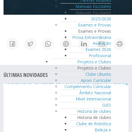
Tarefas Intuitivo
Manuais Escolares
Manuais Escolares
2025/2026
Exames e Provas
Exames e Provas
Prova Extraordinária
Avaliação
Exames 2026
Profissional
Projetos e Clubes
Projetos e Clubes
Clube Ubuntu
ÚLTIMAS NOVIDADES
Apoio Curricular
Complemento Curricular
Âmbito Nacional
Nível Internacional
GIES
Historia de clubes
Historia de clubes
Clube de Robótica
Beleza e