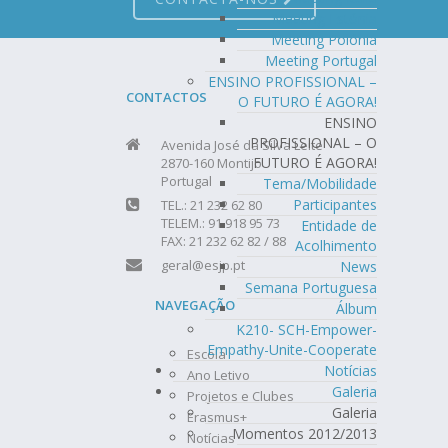
Meeting Estónia
Meeting Polónia
Meeting Portugal
ENSINO PROFISSIONAL –
CONTACTOS
O FUTURO É AGORA!
ENSINO
PROFISSIONAL – O
Avenida José da Silva Leite
FUTURO É AGORA!
2870-160 Montijo
Portugal
Tema/Mobilidade
Participantes
TEL.: 21 232 62 80
TELEM.: 91 918 95 73
Entidade de
FAX: 21 232 62 82 / 88
Acolhimento
geral@esjp.pt
News
Semana Portuguesa
NAVEGAÇÃO
Álbum
K210- SCH-Empower-
Empathy-Unite-Cooperate
Escola
Notícias
Ano Letivo
Galeria
Projetos e Clubes
Galeria
Erasmus+
Momentos 2012/2013
Notícias