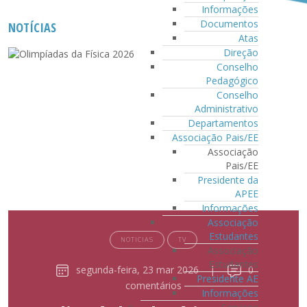
Informações
Documentos
NOTÍCIAS
Atas
Direção
Conselho
Pedagógico
Conselho
Administrativo
Departamentos
Associação Pais/EE
Associação
Pais/EE
Presidente da
APEE
Informações
Associação
Estudantes
NOTICIAS
TV
Associação
Estudantes
segunda-feira, 23 mar 2026
|
0
Presidente AE
comentários
Informações