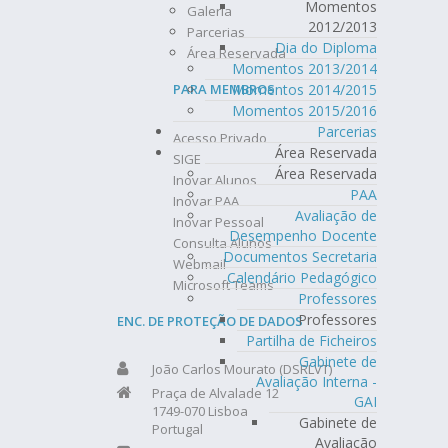
Momentos
Galeria
2012/2013
Parcerias
Dia do Diploma
Área Reservada
Momentos 2013/2014
Momentos 2014/2015
PARA MEMBROS
Momentos 2015/2016
Parcerias
Acesso Privado
Área Reservada
SIGE
Área Reservada
Inovar Alunos
PAA
Inovar PAA
Avaliação de
Inovar Pessoal
Desempenho Docente
Consulta Alunos
Documentos Secretaria
Webmail
Calendário Pedagógico
Microsoft Teams
Professores
Professores
ENC. DE PROTEÇÃO DE DADOS
Partilha de Ficheiros
Gabinete de
João Carlos Mourato (DSRLVT)
Avaliação Interna -
Praça de Alvalade 12
GAI
1749-070 Lisboa
Gabinete de
Portugal
Avaliação