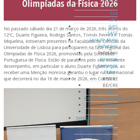
Olimpíadas da Física 2026
Serviços
Serviços
SAE
SPO
GIES
No passado sábado dia 21 de março de 2026, três alunos do
SASE
12ºC, Duarte Figueira, Rodrigo Santos, Tomás Pereira e Tomás
Loja do Aluno
Miquelina, estiveram presentes na Faculdade de Ciências da
Refeitório
Universidade de Lisboa para participarem na fase regional das
Refeitório
Olimpíadas de Física 2026, promovidas pela Sociedade
Ementas
Portuguesa de Física. Estão de parabéns pelo seu excelente
Semanais
desempenho, em particular o aluno Duarte Figueira que, ao
Bufete
receber uma Menção Honrosa garantiu o lugar na fase nacional
BE/CRE
que decorrerá no dia 16 de maio de 2026, em Coimbra.
BE/CRE
Canais Digitais
PadletMemoriaEsperanca
Horário
Equipa
Serviço de Educação
Especial
Documentos
Documentos