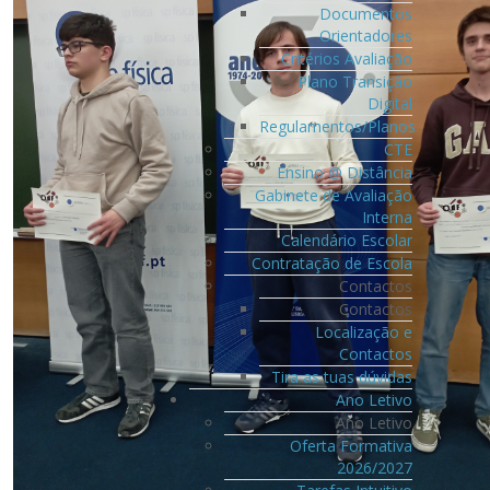
Documentos
Orientadores
Critérios Avaliação
Plano Transição
Digital
Regulamentos/Planos
CTE
Ensino @ Distância
Gabinete de Avaliação
Interna
Calendário Escolar
Contratação de Escola
Contactos
Contactos
Localização e
Contactos
Tira as tuas dúvidas
Ano Letivo
Ano Letivo
Oferta Formativa
2026/2027