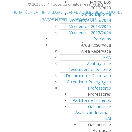
Momentos
© 2026 ESJP. Todos os direitos reservados.
2012/2013
FICHA TÉCNICA
INFO LEGAL
CANAL DE DENÚNCIA
COOKIES
Dia do Diploma
LIGAÇÕES ÚTEIS
MAPA DO SITE
Momentos 2013/2014
Momentos 2014/2015
Momentos 2015/2016
Parcerias
Área Reservada
Área Reservada
PAA
Avaliação de
Desempenho Docente
Documentos Secretaria
Calendário Pedagógico
Professores
Professores
Partilha de Ficheiros
Gabinete de
Avaliação Interna -
GAI
Gabinete de
Avaliação