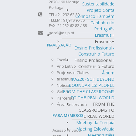
2870-160 Montijo
Sustentabilidade
Portugal
Projeto Conta
TEL.: 21 232 62 80
Connosco Também
TELEM.: 91 918 95 73
Cantinho do
FAX: 21 232 62 82 / 88
Português
geral@esjp.pt
Erasmus+
Erasmus+
NAVEGAÇÃO
Ensino Profissional -
Construir o Futuro
Escola
Ensino Profissional -
Construir o Futuro
Ano Letivo
Álbum
Projetos e Clubes
KA220- SCH BEYOND
Erasmus+
BOUNDARIES: PEOPLE
Notícias
FROM THE CLASSROOMS
Galeria
TO THE REAL WORLD
Parcerias
FROM THE
Área Reservada
CLASSROOMS TO
PARA MEMBROS
THE REAL WORLD
Meeting da Turquia
Meeting Eslováquia
Acesso Privado
Meeting Itália