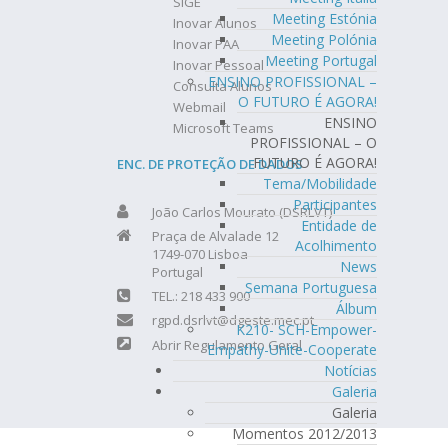
SIGE
Meeting Estónia
Inovar Alunos
Meeting Polónia
Inovar PAA
Meeting Portugal
Inovar Pessoal
ENSINO PROFISSIONAL –
Consulta Alunos
O FUTURO É AGORA!
Webmail
ENSINO
Microsoft Teams
PROFISSIONAL – O
FUTURO É AGORA!
ENC. DE PROTEÇÃO DE DADOS
Tema/Mobilidade
Participantes
João Carlos Mourato (DSRLVT)
Entidade de
Praça de Alvalade 12
Acolhimento
1749-070 Lisboa
News
Portugal
Semana Portuguesa
TEL.: 218 433 900
Álbum
rgpd.dsrlvt@dgeste.mec.pt
K210- SCH-Empower-
Abrir Regulamento Geral
Empathy-Unite-Cooperate
Notícias
Galeria
Galeria
Momentos 2012/2013