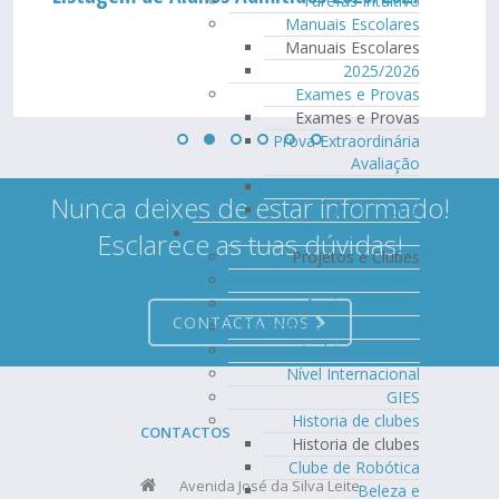
Tarefas Intuitivo
Manuais Escolares
Manuais Escolares
2025/2026
Exames e Provas
Exames e Provas
Prova Extraordinária
Avaliação
Exames 2026
Nunca deixes de estar informado!
Profissional
Projetos e Clubes
Esclarece as tuas dúvidas!
Projetos e Clubes
Clube Ubuntu
Apoio Curricular
CONTACTA-NOS
Complemento Curricular
Âmbito Nacional
Nível Internacional
GIES
Historia de clubes
CONTACTOS
Historia de clubes
Clube de Robótica
Avenida José da Silva Leite
Beleza e