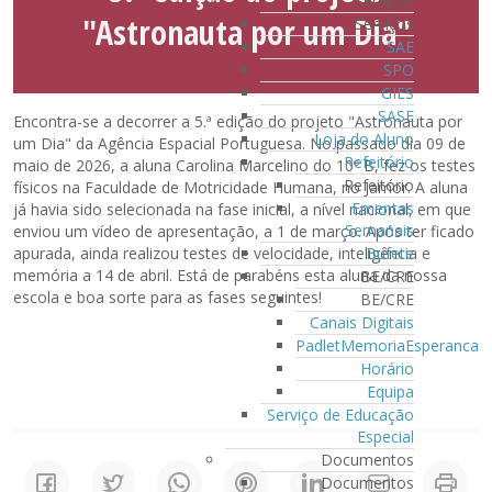
Serviços
"Astronauta por um Dia"
Serviços
SAE
SPO
GIES
SASE
Encontra-se a decorrer a 5.ª edição do projeto "Astronauta por
Loja do Aluno
um Dia" da Agência Espacial Portuguesa. No passado dia 09 de
Refeitório
maio de 2026, a aluna Carolina Marcelino do 10º B, fez os testes
Refeitório
físicos na Faculdade de Motricidade Humana, no Jamor. A aluna
Ementas
já havia sido selecionada na fase inicial, a nível nacional, em que
Semanais
enviou um vídeo de apresentação, a 1 de março. Após ter ficado
Bufete
apurada, ainda realizou testes de velocidade, inteligência e
memória a 14 de abril. Está de parabéns esta aluna da nossa
BE/CRE
escola e boa sorte para as fases seguintes!
BE/CRE
Canais Digitais
PadletMemoriaEsperanca
Horário
Equipa
Serviço de Educação
Especial
Documentos
Documentos