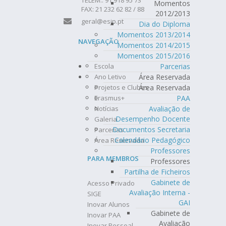
TELEM.: 91 918 95 73
Momentos
FAX: 21 232 62 82 / 88
2012/2013
geral@esjp.pt
Dia do Diploma
Momentos 2013/2014
NAVEGAÇÃO
Momentos 2014/2015
Momentos 2015/2016
Parcerias
Escola
Área Reservada
Ano Letivo
Área Reservada
Projetos e Clubes
PAA
Erasmus+
Avaliação de
Notícias
Desempenho Docente
Galeria
Documentos Secretaria
Parcerias
Calendário Pedagógico
Área Reservada
Professores
PARA MEMBROS
Professores
Partilha de Ficheiros
Gabinete de
Acesso Privado
Avaliação Interna -
SIGE
GAI
Inovar Alunos
Gabinete de
Inovar PAA
Avaliação
Inovar Pessoal