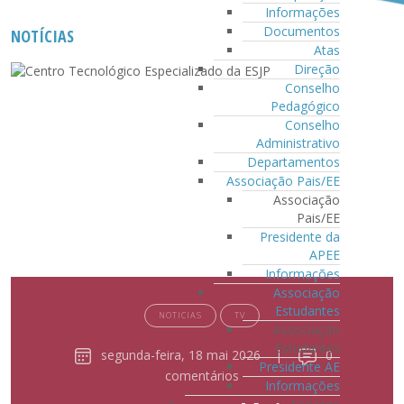
Informações
Documentos
NOTÍCIAS
Atas
Direção
Conselho
Pedagógico
Conselho
Administrativo
Departamentos
Associação Pais/EE
Associação
Pais/EE
Presidente da
APEE
Informações
Associação
Estudantes
NOTICIAS
TV
Associação
Estudantes
segunda-feira, 18 mai 2026
|
0
Presidente AE
comentários
Informações