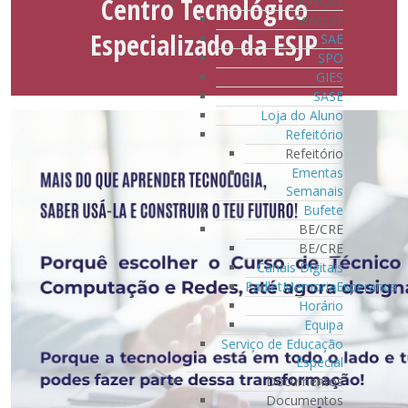
Centro Tecnológico
Serviços
Serviços
Especializado da ESJP
SAE
SPO
GIES
SASE
Loja do Aluno
Refeitório
Refeitório
Ementas
Semanais
Bufete
BE/CRE
BE/CRE
Canais Digitais
PadletMemoriaEsperanca
Horário
Equipa
Serviço de Educação
Especial
Documentos
Documentos