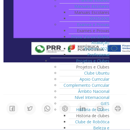
Tarefas Intuitivo
Manuais Escolares
Manuais Escolares
2025/2026
Exames e Provas
Exames e Provas
Prova Extraordinária
Avaliação
Exames 2026
Profissional
Projetos e Clubes
Projetos e Clubes
Clube Ubuntu
Apoio Curricular
Complemento Curricular
Âmbito Nacional
Nível Internacional
GIES
Historia de clubes
Historia de clubes
Clube de Robótica
Beleza e