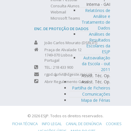
Interna - GAI
Consulta Alunos
Relatórios de
Webmail
Análise e
Microsoft Teams
Tratamento de
Dados
ENC. DE PROTEÇÃO DE DADOS
Análises de
Resultados
João Carlos Mourato (DSRLVT)
Escolares da
Praça de Alvalade 12
ESJP
1749-070 Lisboa
Autoavaliação
Portugal
da Escola - out
TEL.: 218 433 900
2011
rgpd.dsrlvt@dgeste.mec.pt
Assist. Téc. Op.
Assist. Téc. Op.
Abrir Regulamento Geral
Partilha de Ficheiros
Comunicações
Mapa de Férias
© 2026 ESJP. Todos os direitos reservados.
FICHA TÉCNICA
INFO LEGAL
CANAL DE DENÚNCIA
COOKIES