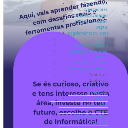
Documentos
Orientadores
Critérios Avaliação
Plano Transição
Digital
Regulamentos/Planos
CTE
Ensino @ Distância
Gabinete de Avaliação
Interna
Calendário Escolar
Contratação de Escola
Contactos
Contactos
Localização e
Contactos
Tira as tuas dúvidas
Ano Letivo
Ano Letivo
Oferta Formativa
2026/2027