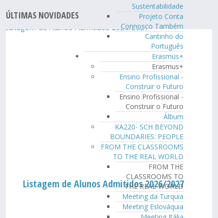
Sustentabilidade
ÚLTIMAS NOVIDADES
Projeto Conta
Connosco Também
Cantinho do
Português
Erasmus+
Erasmus+
Ensino Profissional -
Construir o Futuro
Ensino Profissional -
Construir o Futuro
Álbum
KA220- SCH BEYOND
BOUNDARIES: PEOPLE
FROM THE CLASSROOMS
TO THE REAL WORLD
FROM THE
CLASSROOMS TO
Listagem de Alunos Admitidos 2026/2027
THE REAL WORLD
Meeting da Turquia
Meeting Eslováquia
Meeting Itália