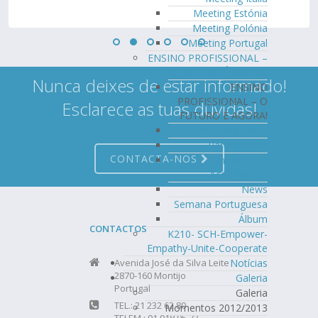
Meeting Estónia
Meeting Polónia
Meeting Portugal
ENSINO PROFISSIONAL –
O FUTURO É AGORA!
Nunca deixes de estar informado!
ENSINO
PROFISSIONAL – O
Esclarece as tuas dúvidas!
FUTURO É AGORA!
Tema/Mobilidade
Participantes
CONTACTA-NOS
Entidade de
Acolhimento
News
Semana Portuguesa
Álbum
CONTACTOS
K210- SCH-Empower-
Empathy-Unite-Cooperate
Notícias
Avenida José da Silva Leite
2870-160 Montijo
Galeria
Portugal
Galeria
TEL.: 21 232 62 80
Momentos 2012/2013