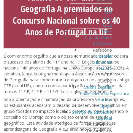
Serviços
Geografia A premiados no
Serviços
SAE
Concurso Nacional sobre os 40
SPO
GIES
Anos de Portugal na UE
SASE
Loja do Aluno
Refeitório
Refeitório
É com enorme orgulho que a nossa comunidade escolar celebra
Ementas
o sucesso dos alunos do 11.º ano na 1.ª Edição do concurso
Semanais
nacional "40 anos de Portugal na União Europeia" (2025-2026). A
Bufete
iniciativa, lançada originalmente pela Associação de Professores
BE/CRE
de Geografia para comemorar a entrada do nosso país na antiga
BE/CRE
CEE (atual UE), contou com a participação ativa dos alunos das
Canais Digitais
turmas 11.º E, 11.º F e 11.º G da disciplina de Geografia A.
PadletMemoriaEsperanca
Sob a orientação e dinamização da professora Vera Rodrigues,
Horário
os estudantes aceitaram o desafio de desenvolver trabalhos em
Equipa
grupo focados no impacto local do projeto europeu, elegendo o
Serviço de Educação
concelho do Montijo como o objeto central de estudo
Especial
geográfico. Esta atividade interligou de forma exemplar as
Documentos
aprendizagens de Geografia A e a área não curricular de
Documentos