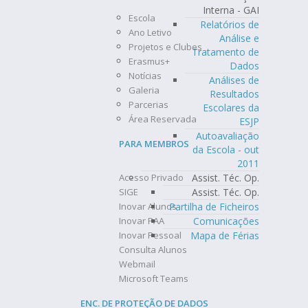
Interna - GAI
Escola
Relatórios de
Ano Letivo
Análise e
Projetos e Clubes
Tratamento de
Erasmus+
Dados
Notícias
Análises de
Galeria
Resultados
Parcerias
Escolares da
Área Reservada
ESJP
Autoavaliação
PARA MEMBROS
da Escola - out
2011
Assist. Téc. Op.
Acesso Privado
Assist. Téc. Op.
SIGE
Partilha de Ficheiros
Inovar Alunos
Comunicações
Inovar PAA
Mapa de Férias
Inovar Pessoal
Consulta Alunos
Webmail
Microsoft Teams
ENC. DE PROTEÇÃO DE DADOS