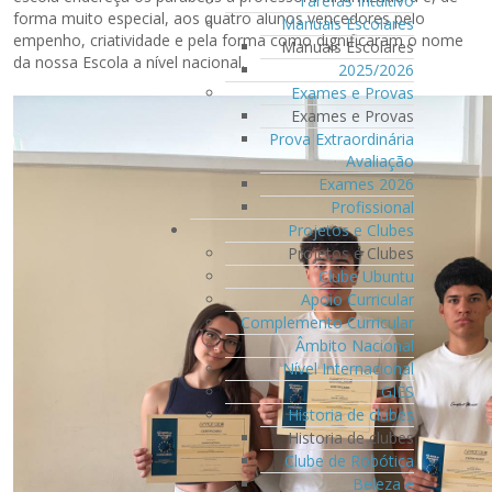
Tarefas Intuitivo
forma muito especial, aos quatro alunos vencedores pelo
Manuais Escolares
empenho, criatividade e pela forma como dignificaram o nome
Manuais Escolares
da nossa Escola a nível nacional.
2025/2026
Exames e Provas
Exames e Provas
Prova Extraordinária
Avaliação
Exames 2026
Profissional
Projetos e Clubes
Projetos e Clubes
Clube Ubuntu
Apoio Curricular
Complemento Curricular
Âmbito Nacional
Nível Internacional
GIES
Historia de clubes
Historia de clubes
Clube de Robótica
Beleza e