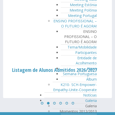
Meeting Estónia
Meeting Polónia
Meeting Portugal
ENSINO PROFISSIONAL –
O FUTURO É AGORA!
ENSINO
PROFISSIONAL – O
FUTURO É AGORA!
Tema/Mobilidade
Participantes
Entidade de
Acolhimento
News
Listagem de Alunos Admitidos 2026/2027
Semana Portuguesa
Álbum
K210- SCH-Empower-
Empathy-Unite-Cooperate
Notícias
Galeria
Galeria
Momentos 2012/2013