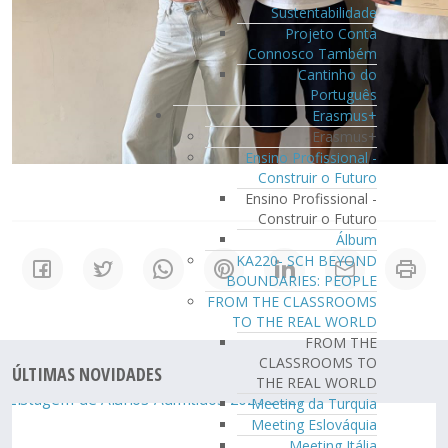
Sustentabilidade
Projeto Conta
Connosco Também
Cantinho do
Português
Erasmus+
Erasmus+
Ensino Profissional -
Construir o Futuro
Ensino Profissional -
Construir o Futuro
Álbum
KA220- SCH BEYOND
BOUNDARIES: PEOPLE
FROM THE CLASSROOMS
TO THE REAL WORLD
FROM THE
CLASSROOMS TO
ÚLTIMAS NOVIDADES
THE REAL WORLD
Meeting da Turquia
Meeting Eslováquia
Meeting Itália