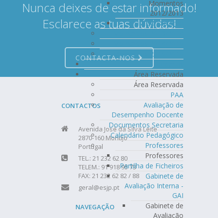
Momentos
Nunca deixes de estar informado!
2012/2013
Esclarece as tuas dúvidas!
Dia do Diploma
Momentos 2013/2014
Momentos 2014/2015
Momentos 2015/2016
CONTACTA-NOS
Parcerias
Área Reservada
Área Reservada
PAA
Avaliação de
CONTACTOS
Desempenho Docente
Documentos Secretaria
Avenida José da Silva Leite
Calendário Pedagógico
2870-160 Montijo
Professores
Portugal
Professores
TEL.: 21 232 62 80
Partilha de Ficheiros
TELEM.: 91 918 95 73
Gabinete de
FAX: 21 232 62 82 / 88
Avaliação Interna -
geral@esjp.pt
GAI
Gabinete de
NAVEGAÇÃO
Avaliação