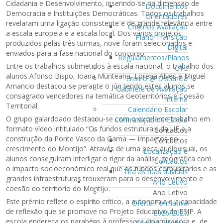
Cidadania e Desenvolvimento, inserindo-se na dimensão de
Documentos
Democracia e Instituições Democráticas. Todos os trabalhos
Orientadores
revelaram uma ligação consistente e de grande relevância entre
Critérios Avaliação
a escala europeia e a escala local. Dos vários projetos
Plano Transição
produzidos pelas três turmas, nove foram selecionados e
Digital
enviados para a fase nacional do concurso.
Regulamentos/Planos
Entre os trabalhos submetidos à escala nacional, o trabalho dos
CTE
alunos Afonso Bispo, Ioana Munteanu, Lorena Alves e Miguel
Ensino @ Distância
Amancio destacou-se perante o júri tendo estes alunos se
Gabinete de Avaliação
consagrado vencedores na temática Geoterritórios e Coesão
Interna
Territorial.
Calendário Escolar
O grupo galardoado destacou-se com o excelente trabalho em
Contratação de Escola
formato vídeo intitulado “Os fundos estruturais da UE e a
Contactos
construção da Ponte Vasco da Gama — impactos no
Contactos
crescimento do Montijo”. Através de uma peça audiovisual, os
Localização e
alunos conseguiram interligar o rigor da análise geográfica com
Contactos
o impacto socioeconómico real que os fundos comunitários e as
Tira as tuas dúvidas
grandes infraestruturas trouxeram para o desenvolvimento e
Ano Letivo
coesão do território do Montijo.
Ano Letivo
Este prémio reflete o espírito crítico, a autonomia e a capacidade
Oferta Formativa
de reflexão que se promove no Projeto Educativo da ESJP. A
2026/2027
escola endereça os parabéns à professora dinamizadora e, de