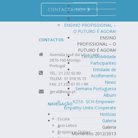
Meeting Estónia
CONTACTA-NOS
Meeting Polónia
Meeting Portugal
ENSINO PROFISSIONAL –
O FUTURO É AGORA!
ENSINO
CONTACTOS
PROFISSIONAL – O
FUTURO É AGORA!
Avenida José da Silva Leite
Tema/Mobilidade
2870-160 Montijo
Participantes
Portugal
Entidade de
TEL.: 21 232 62 80
Acolhimento
TELEM.: 91 918 95 73
News
FAX: 21 232 62 82 / 88
Semana Portuguesa
geral@esjp.pt
Álbum
K210- SCH-Empower-
NAVEGAÇÃO
Empathy-Unite-Cooperate
Notícias
Escola
Galeria
Ano Letivo
Galeria
Projetos e Clubes
Momentos 2012/2013