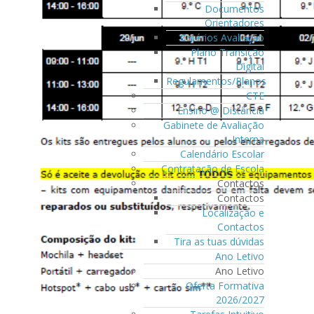
Documentos
Orientadores
Critérios Avaliação
Plano Transição
Digital
Regulamentos/Planos
CTE
Ensino @ Distância
Gabinete de Avaliação
Interna
Calendário Escolar
Contratação de Escola
Contactos
Contactos
Localização e
Contactos
Tira as tuas dúvidas
Ano Letivo
Ano Letivo
Oferta Formativa
2026/2027