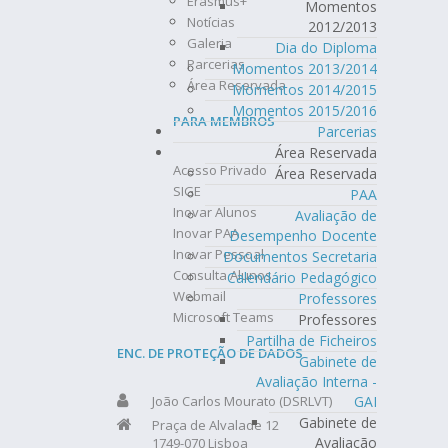
Erasmus+
Momentos
Notícias
2012/2013
Galeria
Dia do Diploma
Parcerias
Momentos 2013/2014
Área Reservada
Momentos 2014/2015
Momentos 2015/2016
PARA MEMBROS
Parcerias
Área Reservada
Acesso Privado
Área Reservada
SIGE
PAA
Inovar Alunos
Avaliação de
Inovar PAA
Desempenho Docente
Inovar Pessoal
Documentos Secretaria
Consulta Alunos
Calendário Pedagógico
Webmail
Professores
Microsoft Teams
Professores
Partilha de Ficheiros
ENC. DE PROTEÇÃO DE DADOS
Gabinete de
Avaliação Interna -
GAI
João Carlos Mourato (DSRLVT)
Gabinete de
Praça de Alvalade 12
Avaliação
1749-070 Lisboa