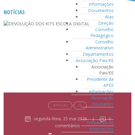
Informações
Documentos
NOTÍCIAS
Atas
Direção
Conselho
Pedagógico
Conselho
Administrativo
Departamentos
Associação Pais/EE
Associação
Pais/EE
Presidente da
APEE
Informações
Associação
Estudantes
NOTICIAS
TV
Associação
Estudantes
segunda-feira, 25 mai 2026
|
0
Presidente AE
comentários
Informações