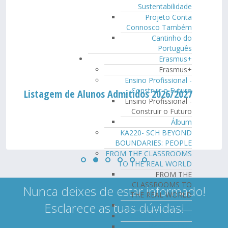
Sustentabilidade
Projeto Conta
Connosco Também
Cantinho do
Português
Erasmus+
Erasmus+
Ensino Profissional -
Construir o Futuro
Listagem de Alunos Admitidos 2026/2027
Ensino Profissional -
Construir o Futuro
Álbum
KA220- SCH BEYOND
BOUNDARIES: PEOPLE
FROM THE CLASSROOMS
TO THE REAL WORLD
FROM THE
CLASSROOMS TO
Nunca deixes de estar informado!
THE REAL WORLD
Esclarece as tuas dúvidas!
Meeting da Turquia
Meeting Eslováquia
Meeting Itália