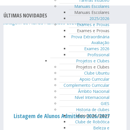
Tarefas Intuitivo
Manuais Escolares
Manuais Escolares
ÚLTIMAS NOVIDADES
2025/2026
Exames e Provas
Exames e Provas
Prova Extraordinária
Avaliação
Exames 2026
Profissional
Projetos e Clubes
Projetos e Clubes
Clube Ubuntu
Apoio Curricular
Complemento Curricular
Âmbito Nacional
Nível Internacional
GIES
Historia de clubes
Listagem de Alunos Admitidos 2026/2027
Historia de clubes
Clube de Robótica
Beleza e