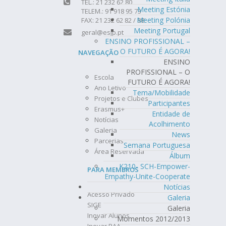
TEL.: 21 232 62 80
Meeting Estónia
TELEM.: 91 918 95 73
Meeting Polónia
FAX: 21 232 62 82 / 88
Meeting Portugal
geral@esjp.pt
ENSINO PROFISSIONAL –
O FUTURO É AGORA!
NAVEGAÇÃO
ENSINO
PROFISSIONAL – O
Escola
FUTURO É AGORA!
Ano Letivo
Tema/Mobilidade
Projetos e Clubes
Participantes
Erasmus+
Entidade de
Notícias
Acolhimento
Galeria
News
Parcerias
Semana Portuguesa
Área Reservada
Álbum
K210- SCH-Empower-
PARA MEMBROS
Empathy-Unite-Cooperate
Notícias
Acesso Privado
Galeria
SIGE
Galeria
Inovar Alunos
Momentos 2012/2013