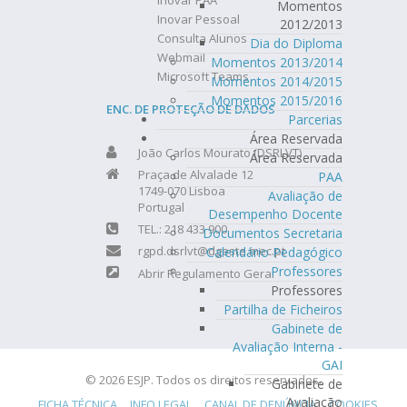
Inovar PAA
Momentos
Inovar Pessoal
2012/2013
Consulta Alunos
Dia do Diploma
Webmail
Momentos 2013/2014
Microsoft Teams
Momentos 2014/2015
Momentos 2015/2016
ENC. DE PROTEÇÃO DE DADOS
Parcerias
Área Reservada
João Carlos Mourato (DSRLVT)
Área Reservada
Praça de Alvalade 12
PAA
1749-070 Lisboa
Avaliação de
Portugal
Desempenho Docente
TEL.: 218 433 900
Documentos Secretaria
rgpd.dsrlvt@dgeste.mec.pt
Calendário Pedagógico
Professores
Abrir Regulamento Geral
Professores
Partilha de Ficheiros
Gabinete de
Avaliação Interna -
GAI
© 2026 ESJP. Todos os direitos reservados.
Gabinete de
Avaliação
FICHA TÉCNICA
INFO LEGAL
CANAL DE DENÚNCIA
COOKIES