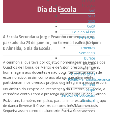
Serviços
Serviços
Dia da Escola
SAE
SPO
GIES
SASE
Loja do Aluno
A Escola Secundária Jorge Peixinho comemorou no
Refeitório
passado dia 23 de janeiro , no Cinema Teatro Joaquim
Refeitório
D'Almeida, o Dia da Escola.
Ementas
Semanais
Bufete
A cerimónia, que teve por objetivo homenagear os alunos dos
BE/CRE
Quadros de Honra, de Mérito e de Valor, prestou, também,
BE/CRE
homenagem aos docentes e não docentes que deixaram de
Canais Digitais
estar no ativo, assim como aos alunos que ativamente
PadletMemoriaEsperanca
participaram nos diversos projeto que integram a nossa escola.
Horário
No âmbito do Projeto de Intervenção da Diretora da Escola, a
Equipa
cerimónia contou com a presença da jornalista Helena Garrido.
Serviço de Educação
Especial
Estiveram, também, em palco, para animar esta festa, o grupo
Documentos
de dança Reverse It Crew, os cantores Inês Martins e Luís
Sequeira assim como os alunos de Escrita Criativa.
Documentos