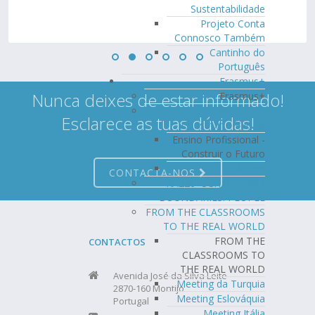
Sustentabilidade
Projeto Conta
Connosco Também
Cantinho do
Português
Erasmus+
Nunca deixes de estar informado!
Erasmus+
Ensino Profissional -
Esclarece as tuas dúvidas!
Construir o Futuro
Ensino Profissional -
Construir o Futuro
Álbum
CONTACTA-NOS
KA220- SCH BEYOND
BOUNDARIES: PEOPLE
FROM THE CLASSROOMS
TO THE REAL WORLD
FROM THE
CONTACTOS
CLASSROOMS TO
THE REAL WORLD
Avenida José da Silva Leite
Meeting da Turquia
2870-160 Montijo
Meeting Eslováquia
Portugal
Meeting Itália