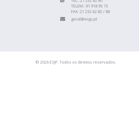
TEL.: 21 232 62 80
TELEM.: 91 918 95 73
FAX: 21 232 62 82 / 88
geral@esjp.pt
© 2026 ESJP. Todos os direitos reservados.