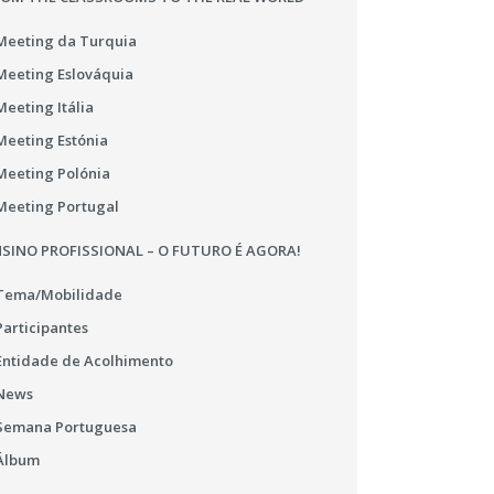
Meeting da Turquia
Meeting Eslováquia
Meeting Itália
Meeting Estónia
Meeting Polónia
Meeting Portugal
SINO PROFISSIONAL – O FUTURO É AGORA!
Tema/Mobilidade
Participantes
Entidade de Acolhimento
News
Semana Portuguesa
Álbum