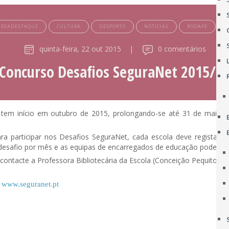
AREADESTAQUE
CULTURA
DESPORTO
NOTICIAS
RODAPE
T
quinta-feira, 22 out 2015
|
0 comentários
Concurso Desafios SeguraNet 2015/1
m início em outubro de 2015, prolongando-se até 31 de maio de 20
ra participar nos Desafios SeguraNet, cada escola deve registar-s
esafio por mês e as equipas de encarregados de educação podem res
 contacte a Professora Bibliotecária da Escola (Conceição Pequito).
m
www.seguranet.pt