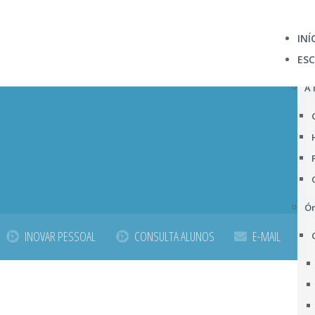
INÍ
ES
A 
Ór
INOVAR PESSOAL
CONSULTA ALUNOS
E-MAIL