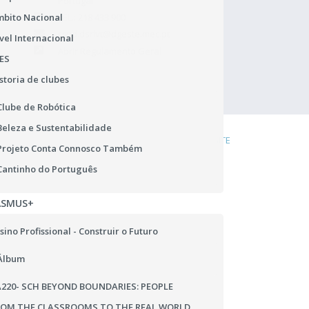
Portugal
bito Nacional
TEL.: 218 433 900
rgpd.dsrlvt@dgeste.mec.pt
vel Internacional
Abrir Regulamento Geral
ES
storia de clubes
Clube de Robótica
Beleza e Sustentabilidade
DENÚNCIA
COOKIES
LIGAÇÕES ÚTEIS
MAPA DO SITE
Projeto Conta Connosco Também
Cantinho do Português
ASMUS+
sino Profissional - Construir o Futuro
Álbum
220- SCH BEYOND BOUNDARIES: PEOPLE
ROM THE CLASSROOMS TO THE REAL WORLD