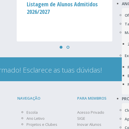
Listagem de Alunos Admitidos
AN
2026/2027
Of
Ta
Ma
Ex
rmado! Esclarece as tuas dúvidas!
NAVEGAÇÃO
PARA MEMBROS
PRO
Cl
Escola
Acesso Privado
Ano Letivo
SIGE
Ap
Projetos e Clubes
Inovar Alunos
Co