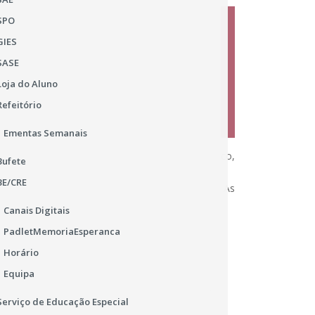
SPO
V
GIES
SASE
Loja do Aluno
6
Refeitório
Ementas Semanais
16. Esta iniciativa é dirigida ao Ensino Básico,
Bufete
BE/CRE
e através dos formulários de registo de Escola. As
ponder a desafios trimestrais.
Canais Digitais
PadletMemoriaEsperanca
Horário
Equipa
Serviço de Educação Especial