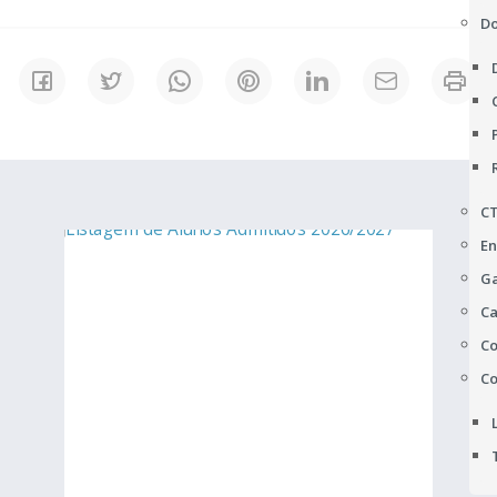
D
C
En
Ga
Ca
Co
Co