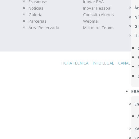
Erasmus+
Inovar PAA
Âm
Notícias
Inovar Pessoal
Galeria
Consulta Alunos
Ní
Parcerias
Webmail
GI
Área Reservada
Microsoft Teams
Hi
FICHA TÉCNICA
INFO LEGAL
CANAL DE 
ER
En
KA
F