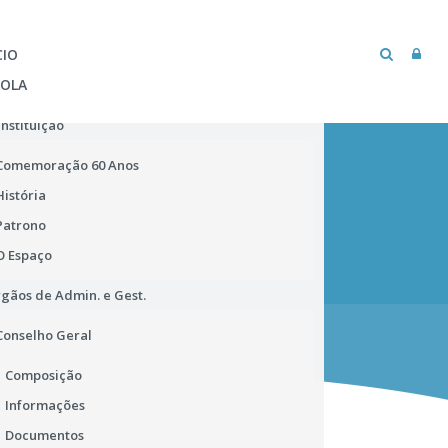
CIO
COLA
Instituição
Comemoração 60 Anos
História
Patrono
O Espaço
gãos de Admin. e Gest.
MICROSOFT TEAMS
BIBLIOTECA ESCOLAR
Conselho Geral
Composição
Informações
Documentos