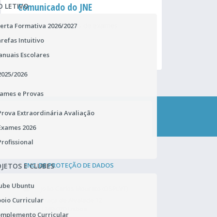
Comunicado do JNE
Ma
O LETIVO
Alteração de Pautas de exames
Ho
erta Formativa 2026/2027
Ad
refas Intuitivo
nuais Escolares
2025/2026
ames e Provas
Prova Extraordinária Avaliação
CONTACTA-NOS
Exames 2026
Profissional
ENC. DE PROTEÇÃO DE DADOS
JETOS E CLUBES
ube Ubuntu
João Carlos Mourato (DSRLVT)
oio Curricular
Praça de Alvalade 12
1749-070 Lisboa
mplemento Curricular