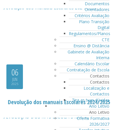
Documentos
Orientadores
Critérios Avaliação
Plano Transição
Digital
Regulamentos/Planos
CTE
Ensino @ Distância
Gabinete de Avaliação
Interna
Calendário Escolar
06
Contratação de Escola
Contactos
JUN
Contactos
2025
Localização e
Contactos
Tira as tuas dúvidas
Devolução dos manuais Escolares 2024/2025
Ano Letivo
Ano Letivo
Oferta Formativa
2026/2027