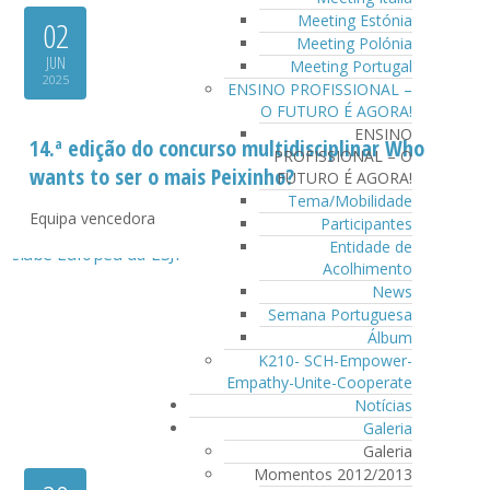
Meeting Estónia
02
Meeting Polónia
JUN
Meeting Portugal
2025
ENSINO PROFISSIONAL –
O FUTURO É AGORA!
ENSINO
14.ª edição do concurso multidisciplinar Who
PROFISSIONAL – O
wants to ser o mais Peixinho?
FUTURO É AGORA!
Tema/Mobilidade
Equipa vencedora
Participantes
Entidade de
Acolhimento
News
Semana Portuguesa
Álbum
K210- SCH-Empower-
Empathy-Unite-Cooperate
Notícias
Galeria
Galeria
Momentos 2012/2013