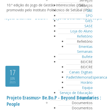
Serviços
10.ª edição do Jogo de Gestão Interescolas (JGIE),
Serviços
promovido pelo Instituto Politécnico de Setúbal (IPS)
SAE
SPO
GIES
SASE
Loja do Aluno
Refeitório
Refeitório
Ementas
Semanais
Bufete
BE/CRE
BE/CRE
17
Canais Digitais
PadletMemoriaEsperanca
JUN
Horário
2025
Equipa
Serviço de Educação
Projeto Erasmus+ Be.Bo.P - Beyond Boundaries :
Especial
Documentos
People
Documentos