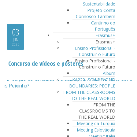
Sustentabilidade
Projeto Conta
Connosco Também
Cantinho do
03
Português
Erasmus+
JUN
Erasmus+
2025
Ensino Profissional -
Construir o Futuro
Ensino Profissional -
Concurso de vídeos e pósteres
Construir o Futuro
Álbum
KA220- SCH BEYOND
BOUNDARIES: PEOPLE
FROM THE CLASSROOMS
TO THE REAL WORLD
FROM THE
CLASSROOMS TO
THE REAL WORLD
Meeting da Turquia
Meeting Eslováquia
Meeting Itália